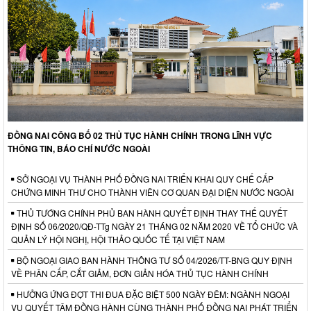
ĐỒNG NAI CÔNG BỐ 02 THỦ TỤC HÀNH CHÍNH TRONG LĨNH VỰC
THÔNG TIN, BÁO CHÍ NƯỚC NGOÀI
SỞ NGOẠI VỤ THÀNH PHỐ ĐỒNG NAI TRIỂN KHAI QUY CHẾ CẤP
CHỨNG MINH THƯ CHO THÀNH VIÊN CƠ QUAN ĐẠI DIỆN NƯỚC NGOÀI
THỦ TƯỚNG CHÍNH PHỦ BAN HÀNH QUYẾT ĐỊNH THAY THẾ QUYẾT
ĐỊNH SỐ 06/2020/QĐ-TTg NGÀY 21 THÁNG 02 NĂM 2020 VỀ TỔ CHỨC VÀ
QUẢN LÝ HỘI NGHỊ, HỘI THẢO QUỐC TẾ TẠI VIỆT NAM
BỘ NGOẠI GIAO BAN HÀNH THÔNG TƯ SỐ 04/2026/TT-BNG QUY ĐỊNH
VỀ PHÂN CẤP, CẮT GIẢM, ĐƠN GIẢN HÓA THỦ TỤC HÀNH CHÍNH
HƯỞNG ỨNG ĐỢT THI ĐUA ĐẶC BIỆT 500 NGÀY ĐÊM: NGÀNH NGOẠI
VỤ QUYẾT TÂM ĐỒNG HÀNH CÙNG THÀNH PHỐ ĐỒNG NAI PHÁT TRIỂN