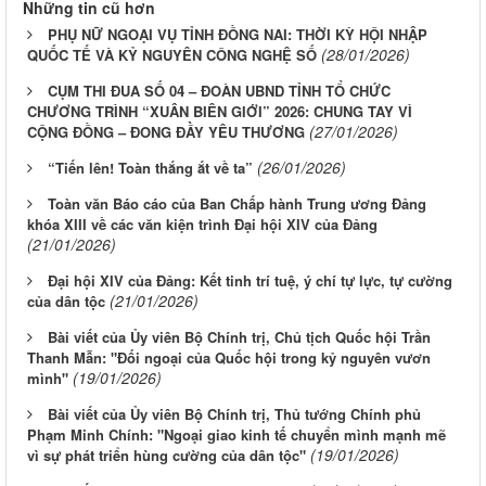
Những tin cũ hơn
PHỤ NỮ NGOẠI VỤ TỈNH ĐỒNG NAI: THỜI KỲ HỘI NHẬP
(28/01/2026)
QUỐC TẾ VÀ KỶ NGUYÊN CÔNG NGHỆ SỐ
CỤM THI ĐUA SỐ 04 – ĐOÀN UBND TỈNH TỔ CHỨC
CHƯƠNG TRÌNH “XUÂN BIÊN GIỚI” 2026: CHUNG TAY VÌ
(27/01/2026)
CỘNG ĐỒNG – ĐONG ĐẦY YÊU THƯƠNG
(26/01/2026)
“Tiến lên! Toàn thắng ắt về ta”
Toàn văn Báo cáo của Ban Chấp hành Trung ương Đảng
khóa XIII về các văn kiện trình Đại hội XIV của Đảng
(21/01/2026)
Đại hội XIV của Đảng: Kết tinh trí tuệ, ý chí tự lực, tự cường
(21/01/2026)
của dân tộc
Bài viết của Ủy viên Bộ Chính trị, Chủ tịch Quốc hội Trần
Thanh Mẫn: "Đối ngoại của Quốc hội trong kỷ nguyên vươn
(19/01/2026)
mình"
Bài viết của Ủy viên Bộ Chính trị, Thủ tướng Chính phủ
Phạm Minh Chính: "Ngoại giao kinh tế chuyển mình mạnh mẽ
(19/01/2026)
vì sự phát triển hùng cường của dân tộc"