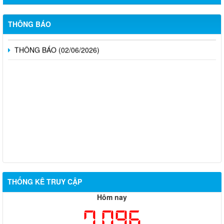
CÔNG BỐ DANH MỤC THỦ TỤC HÀNH CHÍNH ĐƯỢC PHÂN
CẤP, PHÂN QUYỀN THUỘC PHẠM VI QUẢN LÝ CỦA NGÀNH
NGOẠI VỤ THÀNH PHỐ ĐỒNG NAI
THÔNG BÁO
THÔNG BÁO (02/06/2026)
THỐNG KÊ TRUY CẬP
Hôm nay
7,096