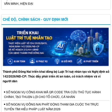
VĂN MINH, HIỆN ĐẠI
CHẾ ĐỘ, CHÍNH SÁCH - QUY ĐỊNH MỚI
Thành phố Đồng Nai triển khai đồng bộ Luật Trí tuệ nhân tạo và Nghị định số
142/2026/NĐ-CP: Thúc đẩy phát triển AI an toàn, có trách nhiệm và vì
người dân
SỞ NGOẠI VỤ CÔNG KHAI MÃ QR CODE TRA CỨU THỦ TỤC HÀNH
CHÍNH, TẠO THUẬN LỢI CHO TỔ CHỨC, CÁ NHÂN
SỞ NGOẠI VỤ ĐỒNG NAI PHÁT ĐỘNG THAM GIA CUỘC THI TRỰC
TUYẾN TÌM HIỂU PHÁP LUẬT NĂM 2026