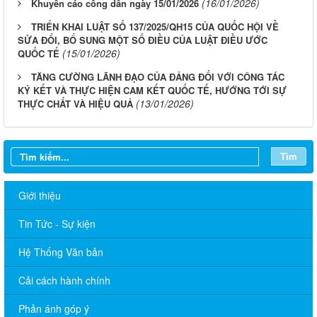
(16/01/2026)
Khuyến cáo công dân ngày 15/01/2026
TRIỂN KHAI LUẬT SỐ 137/2025/QH15 CỦA QUỐC HỘI VỀ
SỬA ĐỔI, BỔ SUNG MỘT SỐ ĐIỀU CỦA LUẬT ĐIỀU ƯỚC
(15/01/2026)
QUỐC TẾ
TĂNG CƯỜNG LÃNH ĐẠO CỦA ĐẢNG ĐỐI VỚI CÔNG TÁC
KÝ KẾT VÀ THỰC HIỆN CAM KẾT QUỐC TẾ, HƯỚNG TỚI SỰ
(13/01/2026)
THỰC CHẤT VÀ HIỆU QUẢ
Tìm
Giới thiệu
Tin Tức - Sự kiện
Sở Ngoại vụ thông báo tuyển dụng hợp đồng thực hiện nhiệm
vụ công chức năm 2026
Hệ Thống Văn bản
TÍCH CỰC HƯỞNG ỨNG CUỘC THI TRỰC TUYẾN “TÌM HIỂU
Cải cách hành chính
PHÁP LUẬT” NĂM 2026
Phản ánh góp ý