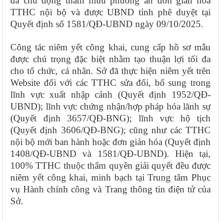
đã chủ động tham mưu phương án đơn giản hóa
TTHC nội bộ và được UBND tỉnh phê duyệt tại
Quyết định số 1581/QĐ-UBND ngày 09/10/2025.
Công tác niêm yết công khai, cung cấp hồ sơ mẫu
được chú trọng đặc biệt nhằm tạo thuận lợi tối đa
cho tổ chức, cá nhân. Sở đã thực hiện niêm yết trên
Website đối với các TTHC sửa đổi, bổ sung trong
lĩnh vực xuất nhập cảnh (Quyết định 1952/QĐ-
UBND); lĩnh vực chứng nhận/hợp pháp hóa lãnh sự
(Quyết định 3657/QĐ-BNG); lĩnh vực hộ tịch
(Quyết định 3606/QĐ-BNG); cũng như các TTHC
nội bộ mới ban hành hoặc đơn giản hóa (Quyết định
1408/QĐ-UBND và 1581/QĐ-UBND). Hiện tại,
100% TTHC thuộc thẩm quyền giải quyết đều được
niêm yết công khai, minh bạch tại Trung tâm Phục
vụ Hành chính công và Trang thông tin điện tử của
Sở.