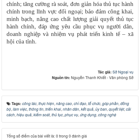
chính; tăng cường rà soát, đơn giản hóa thủ tục hành
chính trong lĩnh vực đối ngoại; bảo đảm công khai,
minh bạch, nâng cao chất lượng giải quyết thủ tục
hành chính, đáp ứng yêu cầu phục vụ người dân,
doanh nghiệp và nhiệm vụ phát triển kinh tế – xã
hội của tỉnh.
Tác giả:
Sở Ngoại vụ
Nguồn tin:
Nguyễn Thanh Khiết - Văn phòng Sở
Tags:
công tác
,
thực hiện
,
nâng cao
,
chỉ đạo
,
tổ chức
,
góp phần
,
đồng
bộ
,
làm việc
,
thông tin
,
triển khai
,
nhân dân
,
kết quả
,
ủy ban
,
quyết liệt
,
cải
cách
,
hiệu quả
,
kiểm soát
,
thủ tục
,
phục vụ
,
ứng dụng
,
công nghệ
Tổng số điểm của bài viết là: 0 trong 0 đánh giá