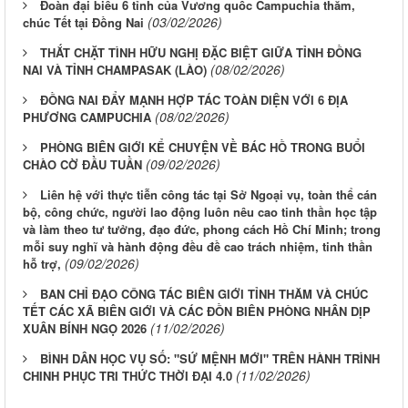
Đoàn đại biểu 6 tỉnh của Vương quốc Campuchia thăm,
(03/02/2026)
chúc Tết tại Đồng Nai
THẮT CHẶT TÌNH HỮU NGHỊ ĐẶC BIỆT GIỮA TỈNH ĐỒNG
(08/02/2026)
NAI VÀ TỈNH CHAMPASAK (LÀO)
ĐỒNG NAI ĐẨY MẠNH HỢP TÁC TOÀN DIỆN VỚI 6 ĐỊA
(08/02/2026)
PHƯƠNG CAMPUCHIA
PHÒNG BIÊN GIỚI KỂ CHUYỆN VỀ BÁC HỒ TRONG BUỔI
(09/02/2026)
CHÀO CỜ ĐẦU TUẦN
Liên hệ với thực tiễn công tác tại Sở Ngoại vụ, toàn thể cán
bộ, công chức, người lao động luôn nêu cao tinh thần học tập
và làm theo tư tưởng, đạo đức, phong cách Hồ Chí Minh; trong
mỗi suy nghĩ và hành động đều đề cao trách nhiệm, tinh thần
(09/02/2026)
hỗ trợ,
BAN CHỈ ĐẠO CÔNG TÁC BIÊN GIỚI TỈNH THĂM VÀ CHÚC
TẾT CÁC XÃ BIÊN GIỚI VÀ CÁC ĐỒN BIÊN PHÒNG NHÂN DỊP
(11/02/2026)
XUÂN BÍNH NGỌ 2026
BÌNH DÂN HỌC VỤ SỐ: "SỨ MỆNH MỚI" TRÊN HÀNH TRÌNH
(11/02/2026)
CHINH PHỤC TRI THỨC THỜI ĐẠI 4.0