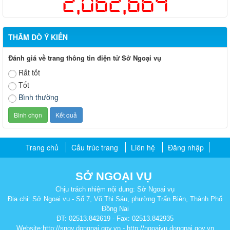
2,062,664
THĂM DÒ Ý KIẾN
Đánh giá về trang thông tin điện tử Sở Ngoại vụ
Rất tốt
Tốt
Bình thường
Trang chủ
Cấu trúc trang
Liên hệ
Đăng nhập
SỞ NGOẠI VỤ
Chịu trách nhiệm nội dung: Sở Ngoại vụ
Địa chỉ: Sở Ngoại vụ - Số 7, Võ Thị Sáu, phường Trấn Biên, Thành Phố
Đồng Nai
ĐT: 02513.842619 - Fax: 02513.842935
Website:http://sngv.dongnai.gov.vn - http://ngoaivu.dongnai.gov.vn