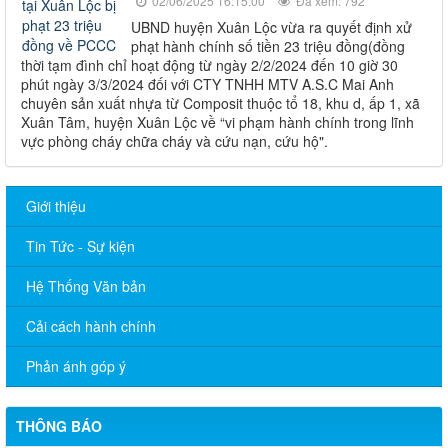
02/06/2025 16:15:00
Đã xem: 792
UBND huyện Xuân Lộc vừa ra quyết định xử
phạt hành chính số tiền 23 triệu đồng(đồng
thời tạm đình chỉ hoạt động từ ngày 2/2/2024 đến 10 giờ 30
phút ngày 3/3/2024 đối với CTY TNHH MTV A.S.C Mai Anh
chuyên sản xuất nhựa từ Composit thuộc tổ 18, khu d, ấp 1, xã
Xuân Tâm, huyện Xuân Lộc về “vi phạm hành chính trong lĩnh
vực phòng cháy chữa cháy và cứu nạn, cứu hộ".
Giới thiệu
Tin Tức - Sự kiện
Sở Ngoại vụ thông báo tuyển dụng hợp đồng thực hiện nhiệm
Hệ Thống Văn bản
vụ công chức năm 2026
Cải cách hành chính
TÍCH CỰC HƯỞNG ỨNG CUỘC THI TRỰC TUYẾN “TÌM HIỂU
PHÁP LUẬT” NĂM 2026
Phản ánh góp ý
CÔNG BỐ DANH MỤC THỦ TỤC HÀNH CHÍNH ĐƯỢC PHÂN
CẤP, PHÂN QUYỀN THUỘC PHẠM VI QUẢN LÝ CỦA NGÀNH
THÔNG BÁO
NGOẠI VỤ THÀNH PHỐ ĐỒNG NAI