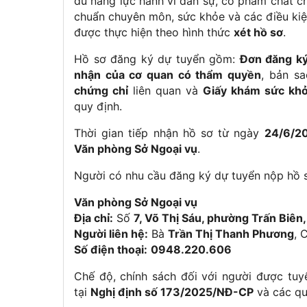
đủ năng lực hành vi dân sự, có phẩm chất chí
chuẩn chuyên môn, sức khỏe và các điều kiệ
được thực hiện theo hình thức
xét hồ sơ
.
Hồ sơ đăng ký dự tuyển gồm:
Đơn đăng ký
nhận của cơ quan có thẩm quyền
, bản s
chứng chỉ
liên quan và
Giấy khám sức kh
quy định.
Thời gian tiếp nhận hồ sơ từ ngày
24/6/2
Văn phòng Sở Ngoại vụ
.
Người có nhu cầu đăng ký dự tuyển nộp hồ sơ
Văn phòng Sở Ngoại vụ
Địa chỉ:
Số
7, Võ Thị Sáu, phường Trấn Biên,
Người liên hệ:
Bà
Trần Thị Thanh Phương
, 
Số điện thoại:
0948.220.606
Chế độ, chính sách đối với người được tuy
tại
Nghị định số 173/2025/NĐ-CP
và các quy