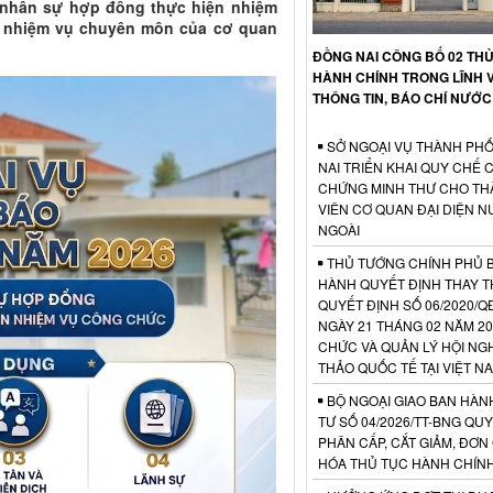
 nhân sự hợp đồng thực hiện nhiệm
 nhiệm vụ chuyên môn của cơ quan
ĐỒNG NAI CÔNG BỐ 02 TH
HÀNH CHÍNH TRONG LĨNH 
THÔNG TIN, BÁO CHÍ NƯỚC
SỞ NGOẠI VỤ THÀNH PH
NAI TRIỂN KHAI QUY CHẾ 
CHỨNG MINH THƯ CHO TH
VIÊN CƠ QUAN ĐẠI DIỆN 
NGOÀI
THỦ TƯỚNG CHÍNH PHỦ 
HÀNH QUYẾT ĐỊNH THAY T
QUYẾT ĐỊNH SỐ 06/2020/Q
NGÀY 21 THÁNG 02 NĂM 20
CHỨC VÀ QUẢN LÝ HỘI NGH
THẢO QUỐC TẾ TẠI VIỆT N
BỘ NGOẠI GIAO BAN HÀN
TƯ SỐ 04/2026/TT-BNG QUY
PHÂN CẤP, CẮT GIẢM, ĐƠN
HÓA THỦ TỤC HÀNH CHÍN