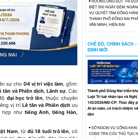
HƯỞNG ỨNG ĐỢT THI ĐU
BIỆT 500 NGÀY ĐÊM: NGÀN
VỤ QUYẾT TÂM ĐỒNG HÀN
THÀNH PHỐ ĐỒNG NAI PHÁ
VĂN MINH, HIỆN ĐẠI
CHẾ ĐỘ, CHÍNH SÁCH -
ĐỊNH MỚI
hân sự cho
04 vị trí việc làm
, gồm:
ễ tân và Phiên dịch
,
Lãnh sự
. Các
Thành phố Đồng Nai triển kh
Luật Trí tuệ nhân tạo và Nghị
 độ
đại học trở lên
, thuộc chuyên
142/2026/NĐ-CP: Thúc đẩy ph
êng vị trí
Lễ tân và Phiên dịch
ưu
AI an toàn, có trách nhiệm và
hù hợp như
tiếng Anh, tiếng Hàn,
dân
SỞ NGOẠI VỤ CÔNG KHAI
iệt Nam
, từ
đủ 18 tuổi trở lên
, có
CODE TRA CỨU THỦ TỤC 