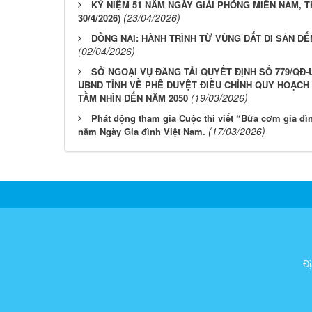
KỶ NIỆM 51 NĂM NGÀY GIẢI PHÓNG MIỀN NAM, T
(23/04/2026)
30/4/2026)
ĐỒNG NAI: HÀNH TRÌNH TỪ VÙNG ĐẤT DI SẢN ĐẾ
(02/04/2026)
SỞ NGOẠI VỤ ĐĂNG TẢI QUYẾT ĐỊNH SỐ 779/QĐ-U
UBND TỈNH VỀ PHÊ DUYỆT ĐIỀU CHỈNH QUY HOẠCH T
(19/03/2026)
TẦM NHÌN ĐẾN NĂM 2050
Phát động tham gia Cuộc thi viết “Bữa cơm gia đ
(17/03/2026)
năm Ngày Gia đình Việt Nam.
Đị