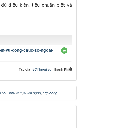
ủ điều kiện, tiêu chuẩn biết và
em-vu-cong-chuc-so-ngoai-
Tác giả:
Sở Ngoại vụ
, Thanh Khiết
u cầu
,
nhu cầu
,
tuyển dụng
,
hợp đồng