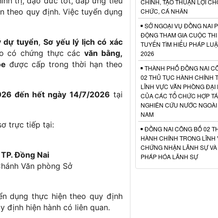
nh trị, đạo đức tốt, đáp ứng tiêu
CHÍNH, TẠO THUẬN LỢI CH
n theo quy định. Việc tuyển dụng
CHỨC, CÁ NHÂN
SỞ NGOẠI VỤ ĐỒNG NAI 
ĐỘNG THAM GIA CUỘC THI
 dự tuyển
,
Sơ yếu lý lịch có xác
TUYẾN TÌM HIỂU PHÁP LU
ao có chứng thực các
văn bằng,
2026
ỏe
được cấp trong thời hạn theo
THÀNH PHỐ ĐỒNG NAI C
02 THỦ TỤC HÀNH CHÍNH
LĨNH VỰC VĂN PHÒNG ĐẠI 
026 đến hết ngày 14/7/2026
tại
CỦA CÁC TỔ CHỨC HỢP TÁ
NGHIÊN CỨU NƯỚC NGOÀI T
NAM
 trực tiếp tại:
ĐỒNG NAI CÔNG BỐ 02 T
HÀNH CHÍNH TRONG LĨNH
CHỨNG NHẬN LÃNH SỰ VÀ
 TP. Đồng Nai
PHÁP HÓA LÃNH SỰ
Chánh Văn phòng Sở
ển dụng thực hiện theo quy định
 định hiện hành có liên quan.