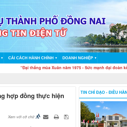
CẢI CÁCH HÀNH CHÍNH
DOANH NGHIỆP
▼
▼
▼
“Đại thắng mùa Xuân năm 1975 - Sức mạnh đại đoàn kết toàn dân
TIN CHỈ ĐẠO - ĐIỀU HÀ
ng hợp đồng thực hiện
Xem với cỡ chữ