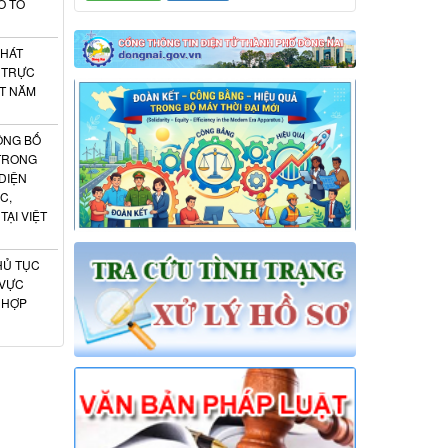
O TỔ
PHÁT
 TRỰC
ẬT NĂM
ÔNG BỐ
 TRONG
DIỆN
C,
ẠI VIỆT
HỦ TỤC
 VỰC
 HỢP