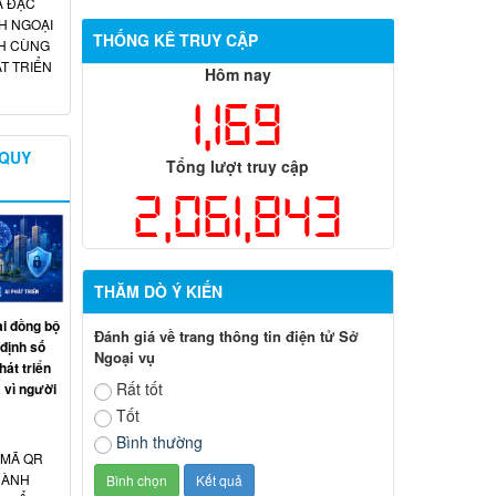
A ĐẶC
THÔNG BÁO (02/06/2026)
H NGOẠI
THỐNG KÊ TRUY CẬP
H CÙNG
T TRIỂN
Hôm nay
1,169
 QUY
Tổng lượt truy cập
2,061,843
THĂM DÒ Ý KIẾN
ai đồng bộ
Đánh giá về trang thông tin điện tử Sở
 định số
Ngoại vụ
át triển
Rất tốt
 vì người
Tốt
Bình thường
 MÃ QR
HÀNH