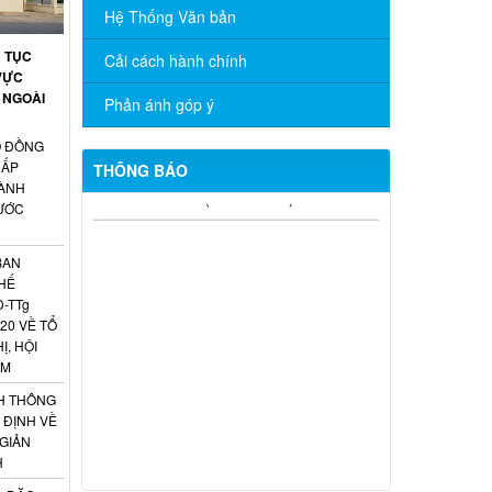
Hệ Thống Văn bản
Ủ TỤC
Cải cách hành chính
VỰC
 NGOÀI
Phản ánh góp ý
Ố ĐỒNG
CẤP
THÔNG BÁO
ÀNH
NƯỚC
Sở Ngoại vụ thông báo tuyển dụng
hợp đồng thực hiện nhiệm vụ công chức
năm 2026
BAN
HẾ
TÍCH CỰC HƯỞNG ỨNG CUỘC THI
Đ-TTg
TRỰC TUYẾN “TÌM HIỂU PHÁP LUẬT”
20 VỀ TỔ
NĂM 2026
Ị, HỘI
AM
CÔNG BỐ DANH MỤC THỦ TỤC
H THÔNG
HÀNH CHÍNH ĐƯỢC PHÂN CẤP, PHÂN
 ĐỊNH VỀ
QUYỀN THUỘC PHẠM VI QUẢN LÝ CỦA
 GIẢN
NGÀNH NGOẠI VỤ THÀNH PHỐ ĐỒNG
H
NAI