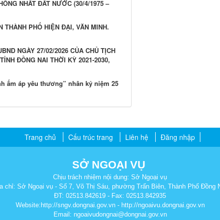
HỐNG NHẤT ĐẤT NƯỚC (30/4/1975 –
N THÀNH PHỐ HIỆN ĐẠI, VĂN MINH.
BND NGÀY 27/02/2026 CỦA CHỦ TỊCH
ỈNH ĐỒNG NAI THỜI KỲ 2021-2030,
ình ấm áp yêu thương” nhân kỷ niệm 25
Trang chủ
Cấu trúc trang
Liên hệ
Đăng nhập
SỞ NGOẠI VỤ
Chịu trách nhiệm nội dung: Sở Ngoại vụ
a chỉ: Sở Ngoại vụ - Số 7, Võ Thị Sáu, phường Trấn Biên, Thành Phố Đồng 
ĐT: 02513.842619 - Fax: 02513.842935
Website:http://sngv.dongnai.gov.vn - http://ngoaivu.dongnai.gov.vn
Email: ngoaivudongnai@dongnai.gov.vn