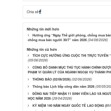
Chia sẻ
Những tin mới hơn
Hưởng ứng “Ngày Thế giới phòng, chống mua bán
(04/08/2026)
chống mua bán người 30/7” năm 2026
Những tin cũ hơn
TÍCH CỰC HƯỞNG ỨNG CUỘC THI TRỰC TUYẾN “T
(05/06/2026)
CÔNG BỐ DANH MỤC THỦ TỤC HÀNH CHÍNH ĐƯỢ
PHẠM VI QUẢN LÝ CỦA NGÀNH NGOẠI VỤ THÀNH PH
(02/06/2026)
THÔNG BÁO (02/06/2026)
(05/05/20
Thông báo Lịch tiếp công dân năm 2026
ĐỒNG NAI TIẾP NHẬN 11 SINH VIÊN LÀO VÀ NG
(29/04/2026)
HỌC NĂM 2026
KỶ NIỆM 140 NĂM NGÀY QUỐC TẾ LAO ĐỘNG (01/5/