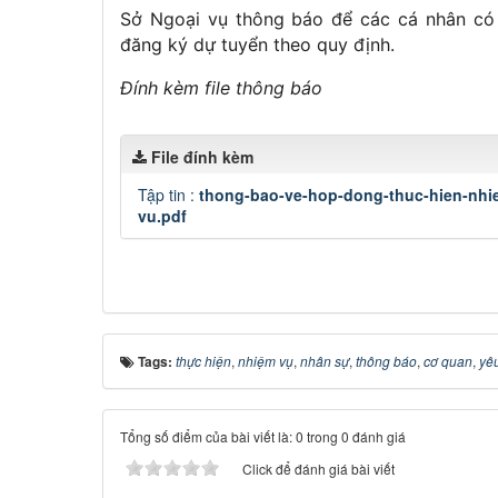
Sở Ngoại vụ thông báo để các cá nhân có đ
đăng ký dự tuyển theo quy định.
Đính kèm file thông báo
File đính kèm
Tập tin :
thong-bao-ve-hop-dong-thuc-hien-nhi
vu.pdf
Tags:
thực hiện
,
nhiệm vụ
,
nhân sự
,
thông báo
,
cơ quan
,
yê
Tổng số điểm của bài viết là: 0 trong 0 đánh giá
Click để đánh giá bài viết