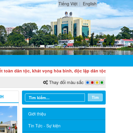
Tiếng Việt
English
 tộc, khát vọng hòa bình, độc lập dân tộc và ý chí thống nhất 
Thay đổi màu sắc
NH
Tìm
Giới thiệu
Tin Tức - Sự kiện