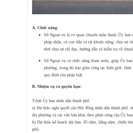
A. Chức năng:
Sở Ngoại vụ là cơ quan chuyên môn thuộc Ủy ban n
pháp nhân, có con dấu và tài khoản riêng; chịu sự c
thời chịu sự chỉ đạo, hướng dẫn và kiểm tra về chu
Sở Ngoại vụ có chức năng tham mưu, giúp Ủy ban n
phương, trong đó bao gồm công tác biên giới, lãnh 
quy định của pháp luật.
B. Nhiệm vụ và quyền hạn:
Trình Ủy ban nhân dân thành phố:
a) Dự thảo nghị quyết của Hội đồng nhân dân thành phố, d
địa phương và các văn bản khác theo phân công của Ủy ban
b) Dự thảo kế hoạch dài hạn, 05 năm, hằng năm, chiến lượ
phố;