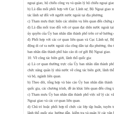
ngoại giao, hộ chiếu công vụ và quản lý hộ chiếu ngoại gia
b) Là đầu mối phối hợp với Cục Lãnh sự, Bộ Ngoại giao xử
tác lãnh sự đối với người nước ngoài tại địa phương.
c) Tham mưu thực hiện các nhiệm vụ liên quan đến chứng nh
d) Là đầu mối trao đổi với cơ quan đại diện nước ngoài tại
ủy quyền của Ủy ban nhân dân thành phố trên cơ sở hướng 
đ) Phối hợp với các cơ quan liên quan và Cục Lãnh sự, B
động di cư ra nước ngoài của công dân tại địa phương; thu 
ban nhân dân thành phố báo cáo di cư gửi Bộ Ngoại giao.
10. Về công tác biên giới, lãnh thổ quốc gia:
a) Là cơ quan thường trực của Ủy ban nhân dân thành phố 
chức năng quản lý nhà nước về công tác biên giới, lãnh th
và bộ, ngành liên quan.
b) Theo dõi, tổng hợp và báo cáo Ủy ban nhân dân thành p
quốc gia, các chương trình, đề án khác liên quan đến công 
c) Tham mưu Ủy ban nhân dân thành phố việc xử lý các vấn 
Ngoại giao và các cơ quan liên quan.
d) Chủ trì hoặc phối hợp tổ chức các lớp tập huấn, tuyên 
lãnh thổ quốc gia; hướng dẫn, kiểm tra và quản lý các văn 