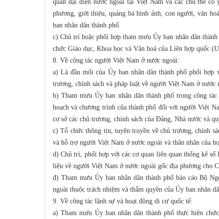
quan đại diện nước ngoài tại Việt Nam và các chủ thể có y
phương, giới thiệu, quảng bá hình ảnh, con người, văn ho
ban nhân dân thành phố.
c) Chủ trì hoặc phối hợp tham mưu Ủy ban nhân dân thành 
chức Giáo dục, Khoa học và Văn hoá của Liên hợp quốc 
8. Về công tác người Việt Nam ở nước ngoài:
a) Là đầu mối của Ủy ban nhân dân thành phố phối hợp v
trương, chính sách và pháp luật về người Việt Nam ở nước
b) Tham mưu Ủy ban nhân dân thành phố trong công tác n
hoạch và chương trình của thành phố đối với người Việt N
cơ sở các chủ trương, chính sách của Đảng, Nhà nước và qu
c) Tổ chức thông tin, tuyên truyền về chủ trương, chính 
và hỗ trợ người Việt Nam ở nước ngoài và thân nhân của họ 
d) Chủ trì, phối hợp với các cơ quan liên quan thống kê số
liệu về người Việt Nam ở nước ngoài gốc địa phương cho C
đ) Tham mưu Ủy ban nhân dân thành phố báo cáo Bộ Ngoại
ngoài thuộc trách nhiệm và thẩm quyền của Ủy ban nhân dâ
9. Về công tác lãnh sự và hoạt động di cư quốc tế:
a) Tham mưu Ủy ban nhân dân thành phố thực hiện chức 