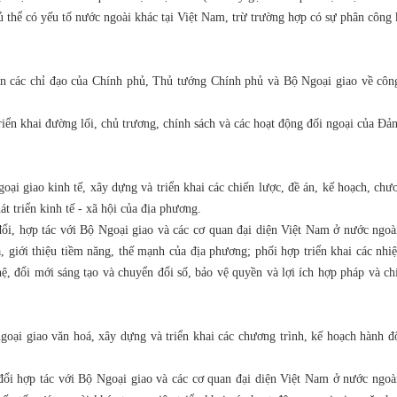
ủ thể có yếu tố nước ngoài khác tại Việt Nam, trừ trường hợp có sự phân công
n các chỉ đạo của Chính phủ, Thủ tướng Chính phủ và Bộ Ngoại giao về công
ển khai đường lối, chủ trương, chính sách và các hoạt động đối ngoại của Đản
i giao kinh tế, xây dựng và triển khai các chiến lược, đề án, kế hoạch, chư
át triển kinh tế - xã hội của địa phương.
ổi, hợp tác với Bộ Ngoại giao và các cơ quan đại diện Việt Nam ở nước ngoài
, giới thiệu tiềm năng, thế mạnh của địa phương; phối hợp triển khai các nh
hệ, đổi mới sáng tạo và chuyển đổi số, bảo vệ quyền và lợi ích hợp pháp và c
oại giao văn hoá, xây dựng và triển khai các chương trình, kế hoạch hành đ
ổi hợp tác với Bộ Ngoại giao và các cơ quan đại diện Việt Nam ở nước ngoài