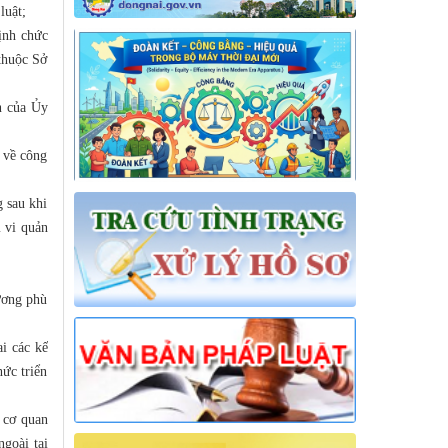
luật;
ịnh chức
thuộc Sở
n của Ủy
 về công
g sau khi
m vi quản
ương phù
i các kế
ức triển
 cơ quan
ngoài tại