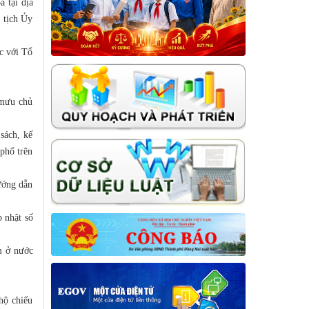
á tại địa
 tịch Ủy
c với Tổ
 mưu chủ
sách, kế
phố trên
ướng dẫn
p nhật số
m ở nước
hộ chiếu