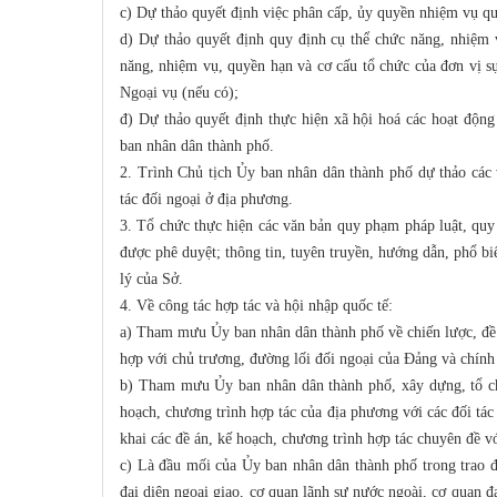
c) Dự thảo quyết định việc phân cấp, ủy quyền nhiệm vụ qu
d) Dự thảo quyết định quy định cụ thể chức năng, nhiệm 
năng, nhiệm vụ, quyền hạn và cơ cấu tổ chức của đơn vị s
Ngoại vụ (nếu có);
đ) Dự thảo quyết định thực hiện xã hội hoá các hoạt độn
ban nhân dân thành phố.
2. Trình Chủ tịch Ủy ban nhân dân thành phố dự thảo các
tác đối ngoại ở địa phương.
3. Tổ chức thực hiện các văn bản quy phạm pháp luật, quy 
được phê duyệt; thông tin, tuyên truyền, hướng dẫn, phổ biế
lý của Sở.
4. Về công tác hợp tác và hội nhập quốc tế:
a) Tham mưu Ủy ban nhân dân thành phố về chiến lược, đề 
hợp với chủ trương, đường lối đối ngoại của Đảng và chính
b) Tham mưu Ủy ban nhân dân thành phố, xây dựng, tổ chứ
hoạch, chương trình hợp tác của địa phương với các đối t
khai các đề án, kế hoạch, chương trình hợp tác chuyên đề vớ
c) Là đầu mối của Ủy ban nhân dân thành phố trong trao đ
đại diện ngoại giao, cơ quan lãnh sự nước ngoài, cơ quan đạ