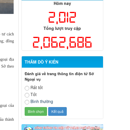
Hôm nay
2,012
Tổng lượt truy cập
 tư cách
2,062,686
ộng; đồng
goại địa
THĂM DÒ Ý KIẾN
 Sở theo
Đánh giá về trang thông tin điện tử Sở
Ngoại vụ
Rất tốt
Tốt
Bình thường
goại của
ủa thành