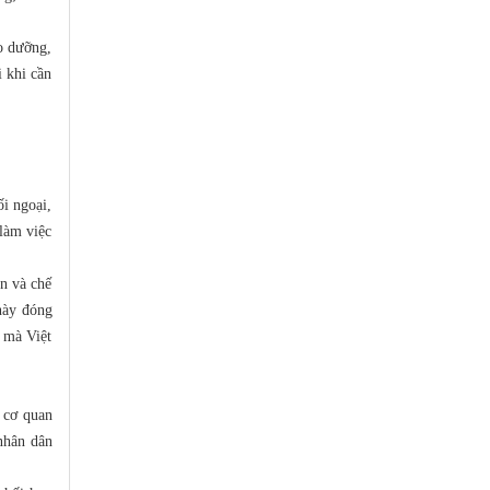
o dưỡng,
 khi cần
i ngoại,
 làm việc
n và chế
 này đóng
ế mà Việt
 cơ quan
 nhân dân