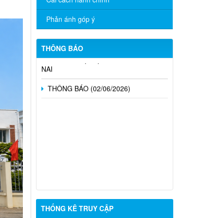
CÔNG BỐ DANH MỤC THỦ TỤC
Phản ánh góp ý
HÀNH CHÍNH ĐƯỢC PHÂN CẤP, PHÂN
QUYỀN THUỘC PHẠM VI QUẢN LÝ CỦA
NGÀNH NGOẠI VỤ THÀNH PHỐ ĐỒNG
THÔNG BÁO
NAI
THÔNG BÁO (02/06/2026)
THỐNG KÊ TRUY CẬP