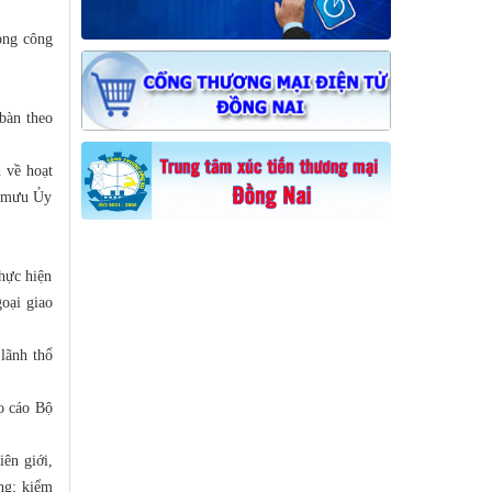
ong công
 bàn theo
 về hoạt
am mưu Ủy
hực hiện
goại giao
lãnh thổ
áo cáo Bộ
iên giới,
ơng; kiểm