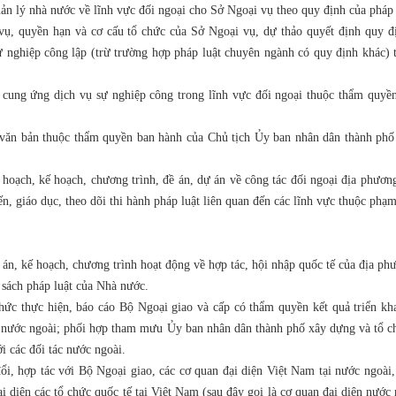
ản lý nhà nước về lĩnh vực đối ngoại cho Sở Ngoại vụ theo quy định của pháp 
vụ, quyền hạn và cơ cấu tổ chức của Sở Ngoại vụ, dự thảo quyết định quy đ
ự nghiệp công lập (trừ trường hợp pháp luật chuyên ngành có quy định khác) 
g cung ứng dịch vụ sự nghiệp công trong lĩnh vực đối ngoại thuộc thẩm quyề
 văn bản thuộc thẩm quyền ban hành của Chủ tịch Ủy ban nhân dân thành phố
hoạch, kế hoạch, chương trình, đề án, dự án về công tác đối ngoại địa phươn
n, giáo dục, theo dõi thi hành pháp luật liên quan đến các lĩnh vực thuộc phạ
án, kế hoạch, chương trình hoạt động về hợp tác, hội nhập quốc tế của địa ph
 sách pháp luật của Nhà nước.
c thực hiện, báo cáo Bộ Ngoại giao và cấp có thẩm quyền kết quả triển kha
ác nước ngoài; phối hợp tham mưu Ủy ban nhân dân thành phố xây dựng và tổ ch
i các đối tác nước ngoài.
ổi, hợp tác với Bộ Ngoại giao, các cơ quan đại diện Việt Nam tại nước ngoài,
i diện các tổ chức quốc tế tại Việt Nam (sau đây gọi là cơ quan đại diện nước 