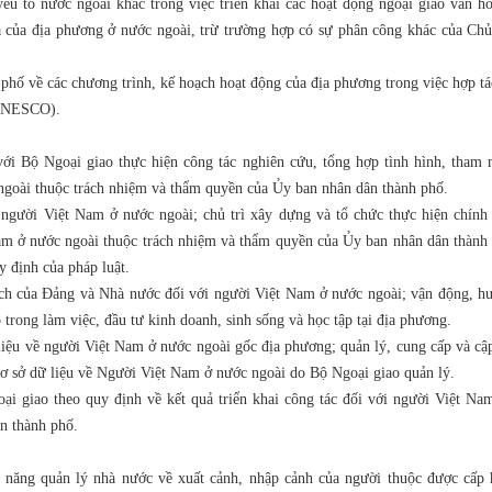
ếu tố nước ngoài khác trong việc triển khai các hoạt động ngoại giao văn ho
á của địa phương ở nước ngoài, trừ trường hợp có sự phân công khác của Chủ
phố về các chương trình, kế hoạch hoạt động của địa phương trong việc hợp tá
(UNESCO).
ới Bộ Ngoại giao thực hiện công tác nghiên cứu, tổng hợp tình hình, tham
 ngoài thuộc trách nhiệm và thẩm quyền của Ủy ban nhân dân thành phố.
gười Việt Nam ở nước ngoài; chủ trì xây dựng và tổ chức thực hiện chính 
am ở nước ngoài thuộc trách nhiệm và thẩm quyền của Ủy ban nhân dân thành 
y định của pháp luật.
sách của Đảng và Nhà nước đối với người Việt Nam ở nước ngoài; vận động, h
trong làm việc, đầu tư kinh doanh, sinh sống và học tập tại địa phương.
 liệu về người Việt Nam ở nước ngoài gốc địa phương; quản lý, cung cấp và cậ
ơ sở dữ liệu về Người Việt Nam ở nước ngoài do Bộ Ngoại giao quản lý.
 giao theo quy định về kết quả triển khai công tác đối với người Việt Na
n thành phố.
năng quản lý nhà nước về xuất cảnh, nhập cảnh của người thuộc được cấp 