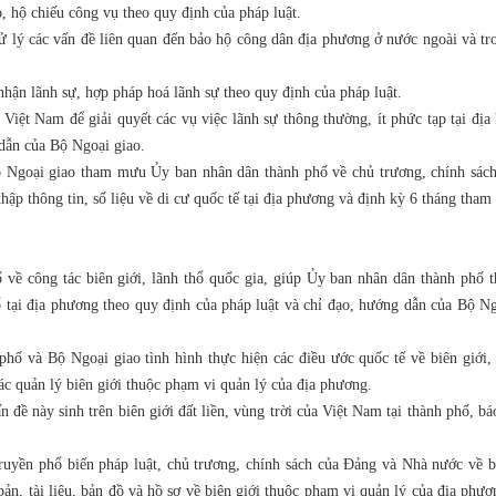
o, hộ chiếu công vụ theo quy định của pháp luật.
 lý các vấn đề liên quan đến bảo hộ công dân địa phương ở nước ngoài và tr
ận lãnh sự, hợp pháp hoá lãnh sự theo quy định của pháp luật.
 Việt Nam để giải quyết các vụ việc lãnh sự thông thường, ít phức tạp tại địa
dẫn của Bộ Ngoại giao.
ộ Ngoại giao tham mưu Ủy ban nhân dân thành phố về chủ trương, chính sách
thập thông tin, số liệu về di cư quốc tế tại địa phương và định kỳ 6 tháng th
về công tác biên giới, lãnh thổ quốc gia, giúp Ủy ban nhân dân thành phố t
ổ tại địa phương theo quy định của pháp luật và chỉ đạo, hướng dẫn của Bộ N
hố và Bộ Ngoại giao tình hình thực hiện các điều ước quốc tế về biên giới, 
tác quản lý biên giới thuộc phạm vi quản lý của địa phương.
đề này sinh trên biên giới đất liền, vùng trời của Việt Nam tại thành phố, b
truyền phổ biến pháp luật, chủ trương, chính sách của Đảng và Nhà nước về b
bản, tài liệu, bản đồ và hồ sơ về biên giới thuộc phạm vi quản lý của địa phư