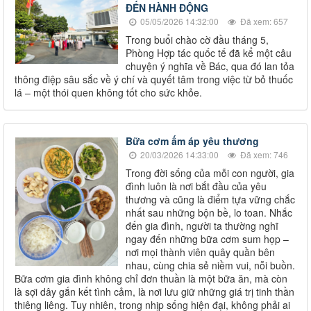
ĐẾN HÀNH ĐỘNG
05/05/2026 14:32:00
Đã xem: 657
Trong buổi chào cờ đầu tháng 5,
Phòng Hợp tác quốc tế đã kể một câu
chuyện ý nghĩa về Bác, qua đó lan tỏa
thông điệp sâu sắc về ý chí và quyết tâm trong việc từ bỏ thuốc
lá – một thói quen không tốt cho sức khỏe.
Bữa cơm ấm áp yêu thương
20/03/2026 14:33:00
Đã xem: 746
Trong đời sống của mỗi con người, gia
đình luôn là nơi bắt đầu của yêu
thương và cũng là điểm tựa vững chắc
nhất sau những bộn bề, lo toan. Nhắc
đến gia đình, người ta thường nghĩ
ngay đến những bữa cơm sum họp –
nơi mọi thành viên quây quần bên
nhau, cùng chia sẻ niềm vui, nỗi buồn.
Bữa cơm gia đình không chỉ đơn thuần là một bữa ăn, mà còn
là sợi dây gắn kết tình cảm, là nơi lưu giữ những giá trị tinh thần
thiêng liêng. Tuy nhiên, trong nhịp sống hiện đại, không phải ai