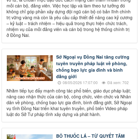
mỗi cán bộ, đảng viên. Việc học tập và làm theo tư tưởng đó
không chỉ góp phần xây dựng đội ngũ cán bộ có bản lĩnh chính
trị vững vàng mà còn là yêu cầu cấp thiết để nâng cao kỷ cương
– kỷ luật – trách nhiệm – hiệu quả trong thực hiện chức trách,
nhiệm vụ của mỗi đảng viên và cán bộ trong hệ thống chính trị
ở Đồng Nai.
Sở Ngoại vụ Đồng Nai tăng cường
tuyên truyền pháp luật về phòng,
chống bạo lực gia đình và bình
đẳng giới
08/05/2026 17:07:00
Đã xem: 702
Nhằm tiếp tục đẩy mạnh công tác phổ biến, giáo dục pháp luật;
nâng cao nhận thức của cán bộ, công chức, viên chức và Nhân
dân về phòng, chống bạo lực gia đình, bình đẳng giới, Sở Ngoại
vụ tỉnh Đồng Nai triển khai tuyên truyền, phổ biến Video pháp
luật do Sở Tư pháp tỉnh xây dựng và phát hành.
BỎ THUỐC LÁ – TỪ QUYẾT TÂM