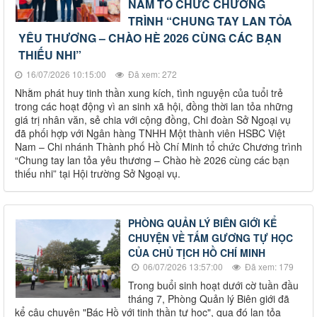
NAM TỔ CHỨC CHƯƠNG
TRÌNH “CHUNG TAY LAN TỎA
YÊU THƯƠNG – CHÀO HÈ 2026 CÙNG CÁC BẠN
THIẾU NHI”
16/07/2026 10:15:00
Đã xem: 272
Nhằm phát huy tinh thần xung kích, tình nguyện của tuổi trẻ
trong các hoạt động vì an sinh xã hội, đồng thời lan tỏa những
giá trị nhân văn, sẻ chia với cộng đồng, Chi đoàn Sở Ngoại vụ
đã phối hợp với Ngân hàng TNHH Một thành viên HSBC Việt
Nam – Chi nhánh Thành phố Hồ Chí Minh tổ chức Chương trình
“Chung tay lan tỏa yêu thương – Chào hè 2026 cùng các bạn
thiếu nhi” tại Hội trường Sở Ngoại vụ.
PHÒNG QUẢN LÝ BIÊN GIỚI KỂ
CHUYỆN VỀ TẤM GƯƠNG TỰ HỌC
CỦA CHỦ TỊCH HỒ CHÍ MINH
06/07/2026 13:57:00
Đã xem: 179
Trong buổi sinh hoạt dưới cờ tuần đầu
tháng 7, Phòng Quản lý Biên giới đã
kể câu chuyện "Bác Hồ với tinh thần tự học", qua đó lan tỏa