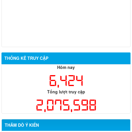
THỐNG KÊ TRUY CẬP
Hôm nay
6,424
Tổng lượt truy cập
2,075,598
THĂM DÒ Ý KIẾN