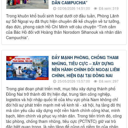
DÂN CAMPUCHIA”
02/06/2026 14:51:00
Đã xem: 319
Trong khuôn khổ buổi sinh hoạt dưới cờ đầu tuần, Phòng Lãnh
sự Sở Ngoại vụ đã thực hiện chuyên đề kể chuyện về tư tưởng,
đạo đức, phong cách Hồ Chí Minh với câu chuyện “Tình cảm
của Bác Hồ đối với Hoàng thân Norodom Sihanouk và nhân dân
Campuchia”.
ĐẨY MẠNH PHÒNG, CHỐNG THAM
NHŨNG, TIÊU CỰC – XÂY DỰNG
NỀN HÀNH CHÍNH ĐỐI NGOẠI LIÊM
CHÍNH, HIỆN ĐẠI TẠI ĐỒNG NAI
25/05/2026 15:57:00
Đã xem: 297
Trong giai đoạn phát triển mới, mục tiêu xây dựng thành phố
Đồng Nai trở thành đô thị hiện đại, trung tâm công nghiệp,
logistics và hội nhập quốc tế của khu vực phía Nam không chỉ
đòi hỏi sự phát triển mạnh mẽ về kinh tế - xã hội, hạ tầng đô thị
mà còn yêu cầu xây dựng một nền hành chính công khai, minh
bạch, liêm chính và phục vụ nhân dân. Trong tiến trình đó, công
tác phòng, chống tham nhũng, tiêu cực (PCTNTC) giữ vai trò
đặc biệt quan trọng, là nền tảng để củng cố niềm tin của nhân