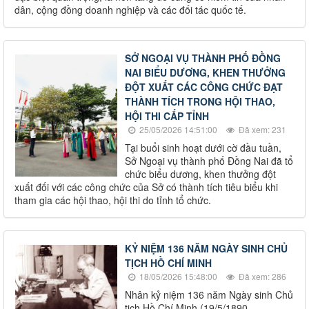
dân, cộng đồng doanh nghiệp và các đối tác quốc tế.
SỞ NGOẠI VỤ THÀNH PHỐ ĐỒNG
NAI BIỂU DƯƠNG, KHEN THƯỞNG
ĐỘT XUẤT CÁC CÔNG CHỨC ĐẠT
THÀNH TÍCH TRONG HỘI THAO,
HỘI THI CẤP TỈNH
25/05/2026 14:51:00
Đã xem: 231
Tại buổi sinh hoạt dưới cờ đầu tuần,
Sở Ngoại vụ thành phố Đồng Nai đã tổ
chức biểu dương, khen thưởng đột
xuất đối với các công chức của Sở có thành tích tiêu biểu khi
tham gia các hội thao, hội thi do tỉnh tổ chức.
KỶ NIỆM 136 NĂM NGÀY SINH CHỦ
TỊCH HỒ CHÍ MINH
18/05/2026 15:48:00
Đã xem: 286
Nhân kỷ niệm 136 năm Ngày sinh Chủ
tịch Hồ Chí Minh (19/5/1890 –