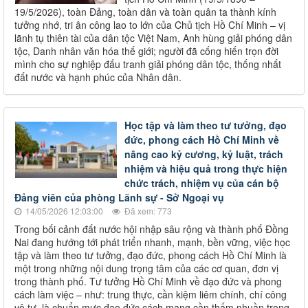
19/5/2026), toàn Đảng, toàn dân và toàn quân ta thành kính
tưởng nhớ, tri ân công lao to lớn của Chủ tịch Hồ Chí Minh – vị
lãnh tụ thiên tài của dân tộc Việt Nam, Anh hùng giải phóng dân
tộc, Danh nhân văn hóa thế giới; người đã cống hiến trọn đời
mình cho sự nghiệp đấu tranh giải phóng dân tộc, thống nhất
đất nước và hạnh phúc của Nhân dân.
Học tập và làm theo tư tưởng, đạo
đức, phong cách Hồ Chí Minh về
nâng cao kỷ cương, kỷ luật, trách
nhiệm và hiệu quả trong thực hiện
chức trách, nhiệm vụ của cán bộ
Đảng viên của phòng Lãnh sự - Sở Ngoại vụ
14/05/2026 12:03:00
Đã xem: 773
Trong bối cảnh đất nước hội nhập sâu rộng và thành phố Đồng
Nai đang hướng tới phát triển nhanh, mạnh, bền vững, việc học
tập và làm theo tư tưởng, đạo đức, phong cách Hồ Chí Minh là
một trong những nội dung trọng tâm của các cơ quan, đơn vị
trong thành phố. Tư tưởng Hồ Chí Minh về đạo đức và phong
cách làm việc – như: trung thực, cần kiệm liêm chính, chí công
vô tư, là chuẩn mực đạo đức cách mạng cần thấm nhuần trong