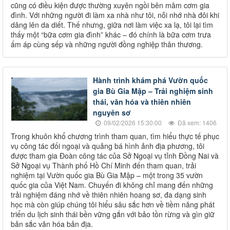
cũng có điều kiện được thường xuyên ngồi bên mâm cơm gia
đình. Với những người đi làm xa nhà như tôi, nỗi nhớ nhà đôi khi
dâng lên da diết. Thế nhưng, giữa nơi làm việc xa lạ, tôi lại tìm
thấy một “bữa cơm gia đình” khác – đó chính là bữa cơm trưa
ấm áp cùng sếp và những người đồng nghiệp thân thương.
Hành trình khám phá Vườn quốc
gia Bù Gia Mập – Trải nghiệm sinh
thái, văn hóa và thiên nhiên
nguyên sơ
09/02/2026 15:30:00
Đã xem: 1406
Trong khuôn khổ chương trình tham quan, tìm hiểu thực tế phục
vụ công tác đối ngoại và quảng bá hình ảnh địa phương, tôi
được tham gia Đoàn công tác của Sở Ngoại vụ tỉnh Đồng Nai và
Sở Ngoại vụ Thành phố Hồ Chí Minh đến tham quan, trải
nghiệm tại Vườn quốc gia Bù Gia Mập – một trong 35 vườn
quốc gia của Việt Nam. Chuyến đi không chỉ mang đến những
trải nghiệm đáng nhớ về thiên nhiên hoang sơ, đa dạng sinh
học mà còn giúp chúng tôi hiểu sâu sắc hơn về tiềm năng phát
triển du lịch sinh thái bền vững gắn với bảo tồn rừng và gìn giữ
bản sắc văn hóa bản địa.