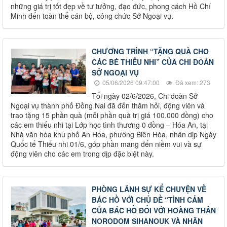
những giá trị tốt đẹp về tư tưởng, đạo đức, phong cách Hồ Chí
Minh đến toàn thể cán bộ, công chức Sở Ngoại vụ.
CHƯƠNG TRÌNH “TẶNG QUÀ CHO
CÁC BÉ THIẾU NHI” CỦA CHI ĐOÀN
SỞ NGOẠI VỤ
05/06/2026 09:47:00
Đã xem: 273
Tối ngày 02/6/2026, Chi đoàn Sở
Ngoại vụ thành phố Đồng Nai đã đến thăm hỏi, động viên và
trao tặng 15 phần quà (mỗi phần quà trị giá 100.000 đồng) cho
các em thiếu nhi tại Lớp học tình thương 0 đồng – Hóa An, tại
Nhà văn hóa khu phố An Hòa, phường Biên Hòa, nhân dịp Ngày
Quốc tế Thiếu nhi 01/6, góp phần mang đến niềm vui và sự
động viên cho các em trong dịp đặc biệt này.
PHÒNG LÃNH SỰ KỂ CHUYỆN VỀ
BÁC HỒ VỚI CHỦ ĐỀ “TÌNH CẢM
CỦA BÁC HỒ ĐỐI VỚI HOÀNG THÂN
NORODOM SIHANOUK VÀ NHÂN