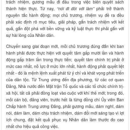
trách nhiệm, gương mẫu đi đầu trong việc biến quyết sách
thành hiện thực. Từ nay,
“nói đi đôi với làm”
phải trở thành
nguyên tắc hành động; mọi chủ trương, nhiệm vụ đề ra đều
phải xác định rõ mục tiêu, giải pháp, gắn trách nhiệm với kết
quả, gắn đột phá với bền vững và kỷ luật thực thi phải gắn với
sự hài lòng của Nhân dân.
Chuyển sang giai đoạn mới, mỗi chủ trương đúng đắn khi ban
hành phải được thực hiện với quyết tâm gấp mười lần và hành
động gấp trăm lần trong thực tiễn; quyết tâm chính trị phải ở
mức cao nhất, nỗ lực ở mức lớn nhất, hành động phải quyết liệt
nhất - đó là mệnh lệnh xuất phát từ ý chí và khát vọng phát triển
của dân tộc. Từ Trung ương đến địa phương, từ các cơ quan
Đảng, Nhà nước đến Mặt trận Tổ quốc và các tổ chức chính trị-
xã hội, tất cả phải đồng loạt vào cuộc với khí thế mới; trong đó,
mỗi cán bộ, đảng viên, trước hết là từng đồng chí Ủy viên Ban
Chấp hành Trung ương Đảng, phải gương mẫu, dám nghĩ, dám
nói, dám làm, dám chịu trách nhiệm, dám đổi mới sáng tạo vì lợi
ích chung, đặt kết quả phục vụ Nhân dân làm thước đo cao
nhất cho hiệu quả công việc.