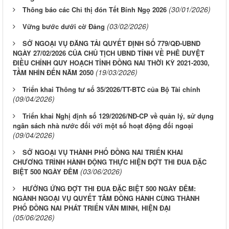
(30/01/2026)
Thông báo các Chỉ thị đón Tết Bính Ngọ 2026
(03/02/2026)
Vững bước dưới cờ Đảng
SỞ NGOẠI VỤ ĐĂNG TẢI QUYẾT ĐỊNH SỐ 779/QĐ-UBND
NGÀY 27/02/2026 CỦA CHỦ TỊCH UBND TỈNH VỀ PHÊ DUYỆT
ĐIỀU CHỈNH QUY HOẠCH TỈNH ĐỒNG NAI THỜI KỲ 2021-2030,
(19/03/2026)
TẦM NHÌN ĐẾN NĂM 2050
Triển khai Thông tư số 35/2026/TT-BTC của Bộ Tài chính
(09/04/2026)
Triển khai Nghị định số 129/2026/NĐ-CP về quản lý, sử dụng
ngân sách nhà nước đối với một số hoạt động đối ngoại
(09/04/2026)
SỞ NGOẠI VỤ THÀNH PHỐ ĐỒNG NAI TRIỂN KHAI
CHƯƠNG TRÌNH HÀNH ĐỘNG THỰC HIỆN ĐỢT THI ĐUA ĐẶC
(03/06/2026)
BIỆT 500 NGÀY ĐÊM
HƯỞNG ỨNG ĐỢT THI ĐUA ĐẶC BIỆT 500 NGÀY ĐÊM:
NGÀNH NGOẠI VỤ QUYẾT TÂM ĐỒNG HÀNH CÙNG THÀNH
PHỐ ĐỒNG NAI PHÁT TRIỂN VĂN MINH, HIỆN ĐẠI
(05/06/2026)