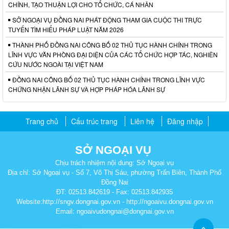
CHÍNH, TẠO THUẬN LỢI CHO TỔ CHỨC, CÁ NHÂN
SỞ NGOẠI VỤ ĐỒNG NAI PHÁT ĐỘNG THAM GIA CUỘC THI TRỰC
TUYẾN TÌM HIỂU PHÁP LUẬT NĂM 2026
THÀNH PHỐ ĐỒNG NAI CÔNG BỐ 02 THỦ TỤC HÀNH CHÍNH TRONG
LĨNH VỰC VĂN PHÒNG ĐẠI DIỆN CỦA CÁC TỔ CHỨC HỢP TÁC, NGHIÊN
CỨU NƯỚC NGOÀI TẠI VIỆT NAM
ĐỒNG NAI CÔNG BỐ 02 THỦ TỤC HÀNH CHÍNH TRONG LĨNH VỰC
CHỨNG NHẬN LÃNH SỰ VÀ HỢP PHÁP HÓA LÃNH SỰ
Trang chủ
Cấu trúc trang
Liên hệ
Đăng nhập
SỞ NGOẠI VỤ
Chịu trách nhiệm nội dung: Sở Ngoại vụ
Địa chỉ: Sở Ngoại vụ - Số 7, Võ Thị Sáu, phường Trấn Biên, Thành Phố
Đồng Nai
ĐT: 02513.842619 - Fax: 02513.842935
Website:http://sngv.dongnai.gov.vn - http://ngoaivu.dongnai.gov.vn
Email: ngoaivudongnai@dongnai.gov.vn