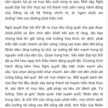
cần nguồn lực gì và mục tiêu cuối cùng ra sao. Nhờ vậy, Nghị
quyết Đại hội XIV thực sự trở thành một cẩm nang hành động
của Đảng và cả hệ thống chính trị, là
“ngọn đuốc soi
đường”
trên con đường phát triển mới.
Nghị quyết Đại hội XIV đề ra mục tiêu tổng quát cho giai đoạn
2026-2030 và tầm nhìn đến 2045 hết sức rõ ràng, táo bạo
nhưng khả thi: giữ vững môi trường hòa bình, ổn định; phát
triển đất nước nhanh và bền vững; nâng cao toàn diện đời sống
Nhân dân; tăng cường tự chủ, tự cường để tiến mạnh trong kỷ
nguyên mới của dân tộc. Quan trọng hơn, Văn kiện Đại hội XIV
đã cụ thể hóa ngay tinh thần hành động quyết liệt. Chương trình
hành động kèm theo Nghị quyết đặc biệt nhấn mạnh yêu
cầu
“lựa chọn đúng-triển khai nhanh- làm đến nơi đến chốn-đo
lường bằng kết quả”
đối với mọi nhiệm vụ. Mỗi quyết sách lớn
của Đại hội đều được xây dựng thành kế hoạch triển khai thực
tế, xác định rõ mục tiêu, giải pháp và tiêu chí đánh giá. Tư
tưởng
“Dân là gốc”
được quán triệt xuyên suốt: Nhân dân là
trung tâm, là chủ thể của công cuộc phát triển, mọi chính sách
đều hướng tới nâng cao đời sống vật chất, tinh thần của Nhân