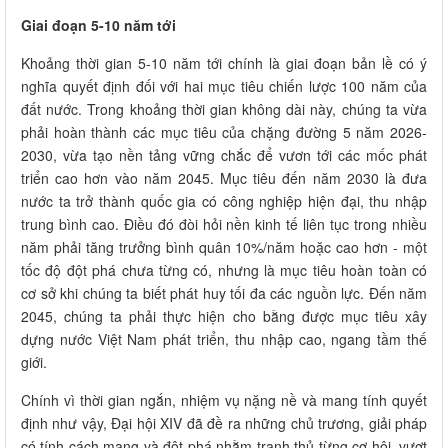
Giai đoạn 5-10 năm tới
Khoảng thời gian 5-10 năm tới chính là giai đoạn bản lề có ý
nghĩa quyết định đối với hai mục tiêu chiến lược 100 năm của
đất nước. Trong khoảng thời gian không dài này, chúng ta vừa
phải hoàn thành các mục tiêu của chặng đường 5 năm 2026-
2030, vừa tạo nền tảng vững chắc để vươn tới các mốc phát
triển cao hơn vào năm 2045. Mục tiêu đến năm 2030 là đưa
nước ta trở thành quốc gia có công nghiệp hiện đại, thu nhập
trung bình cao. Điều đó đòi hỏi nền kinh tế liên tục trong nhiều
năm phải tăng trưởng bình quân 10%/năm hoặc cao hơn - một
tốc độ đột phá chưa từng có, nhưng là mục tiêu hoàn toàn có
cơ sở khi chúng ta biết phát huy tối đa các nguồn lực. Đến năm
2045, chúng ta phải thực hiện cho bằng được mục tiêu xây
dựng nước Việt Nam phát triển, thu nhập cao, ngang tầm thế
giới.
Chính vì thời gian ngắn, nhiệm vụ nặng nề và mang tính quyết
định như vậy, Đại hội XIV đã đề ra những chủ trương, giải pháp
có tính cách mạng và đột phá nhằm tranh thủ từng cơ hội, vượt