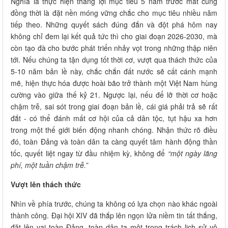
Nghĩa là thực hiện thắng lợi mục tiêu 5 năm trước mắt cũng
đồng thời là đặt nền móng vững chắc cho mục tiêu nhiều năm
tiếp theo. Những quyết sách đúng đắn và đột phá hôm nay
không chỉ đem lại kết quả tức thì cho giai đoạn 2026-2030, mà
còn tạo đà cho bước phát triển nhảy vọt trong những thập niên
tới. Nếu chúng ta tận dụng tốt thời cơ, vượt qua thách thức của
5-10 năm bản lề này, chắc chắn đất nước sẽ cất cánh mạnh
mẽ, hiện thực hóa được hoài bão trở thành một Việt Nam hùng
cường vào giữa thế kỷ 21. Ngược lại, nếu để lỡ thời cơ hoặc
chậm trễ, sai sót trong giai đoạn bản lề, cái giá phải trả sẽ rất
đắt - có thể đánh mất cơ hội của cả dân tộc, tụt hậu xa hơn
trong một thế giới biến động nhanh chóng. Nhận thức rõ điều
đó, toàn Đảng và toàn dân ta càng quyết tâm hành động thần
tốc, quyết liệt ngay từ đầu nhiệm kỳ, không để
“một ngày lãng
phí, một tuần chậm trễ.”
Vượt lên thách thức
Nhìn về phía trước, chúng ta không có lựa chọn nào khác ngoài
thành công. Đại hội XIV đã thắp lên ngọn lửa niềm tin tất thắng,
đặt lên vai toàn Đảng, toàn dân ta một trọng trách lịch sử vô