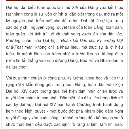
Đại hội đại biểu toàn quốc lần thứ XIV của Đảng vừa kết thúc
rất thành công là sự kiện chính trị đặc biệt trọng đại, mở ra một
kỷ nguyên phát triển mới cho đất nước. Đại hội là sự tập trung
cao độ ý chí, nguyện vọng, quyết tâm của toàn Đảng, toàn dân,
toàn quân, kết tinh trí tuệ và khát vọng vươn lên của dân tộc.
Phương châm của Đại hội:
“Đoàn kết-Dân chủ-Kỷ cương-Đột
phá-Phát triển”
không chỉ là khẩu hiệu, mà thực sự là lời hiệu
triệu, là mệnh lệnh của trách nhiệm trước lịch sử, khẳng định
niềm tin tất thắng vào con đường Đảng, Bác Hồ và Nhân dân ta
đã lựa chọn.
Với quá trình chuẩn bị công phu, kỹ lưỡng, khoa học và tiếp thu
rộng rãi ý kiến đóng góp trong toàn Đảng, toàn dân, văn kiện
Đại hội XIV được thông qua thể hiện tầm nhìn chiến lược và
quyết tâm chính trị cao nhất. Đặc biệt, lần đầu tiên trong lịch sử
các kỳ đại hội, Đại hội XIV ban hành Chương trình hành động
kèm theo Nghị quyết - một bước đột phá nhằm bảo đảm Nghị
quyết đi ngay vào cuộc sống. Từ chủ trương đến kế hoạch và tổ
chức thực hiện đều được xác định rõ ràng ai làm, làm khi nào,