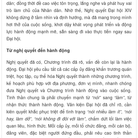
dân; đồng thời đề cao việc tôn trọng, lắng nghe và phát huy vai
trò làm chủ của Nhân dân. Nhờ thế, Nghị quyết Đại hội XIV
không dừng ở tầm nhìn và định hướng, mà đã mang trong mình
hơi thở của cuộc sống, khơi dậy khát vọng phát triển và động
lực hành động mạnh mẽ, sẵn sàng đi vào thực tiễn ngay sau
Đại hội.
Từ nghị quyết đến hành động
Nghị quyết đã có, Chương trình đã rõ, vấn đề còn lại là hành
động. Đại hội yêu cầu tất cả các cấp ủy đảng khẩn trương quán
triệt, học tập, cụ thể hóa Nghị quyết thành những chương trình,
kế hoạch phù hợp với địa phương, đơn vị mình, nhanh chóng
đưa Nghị quyết và Chương trình hành động vào cuộc sống.
Tinh thần chung là phải chuyển mạnh từ
“nói”
sang
“làm”
, từ
nhận thức thành hành động. Văn kiện Đại hội đã chỉ rõ, cần
kiên quyết khắc phục triệt để tình trạng
“nói nhiều làm ít”, “nói
hay, làm dở”, “nói không đi đôi với làm”,
chấm dứt lối làm việc
quan liêu, hình thức. Mỗi cấp ủy, mỗi tổ chức đảng, mỗi cán bộ,
đảng viên, đặc biệt người đứng đầu, phải nêu cao tinh thần