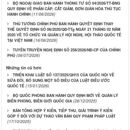
BỘ NGOẠI GIAO BAN HÀNH THÔNG TƯ SỐ 04/2026/TT-BNG
QUY ĐỊNH VỀ PHÂN CẤP, CẮT GIẢM, ĐƠN GIẢN HÓA THỦ TỤC
(11/06/2026)
HÀNH CHÍNH
THỦ TƯỚNG CHÍNH PHỦ BAN HÀNH QUYẾT ĐỊNH THAY
THẾ QUYẾT ĐỊNH SỐ 06/2020/QĐ-TTg NGÀY 21 THÁNG 02 NĂM
2020 VỀ TỔ CHỨC VÀ QUẢN LÝ HỘI NGHỊ, HỘI THẢO QUỐC TẾ
(16/06/2026)
TẠI VIỆT NAM
TUYÊN TRUYỀN NGHỊ ĐỊNH SỐ 258/2026/NĐ-CP CỦA CHÍNH
(06/07/2026)
PHỦ
Những tin cũ hơn
TRIỂN KHAI LUẬT SỐ 137/2025/QH15 CỦA QUỐC HỘI VỀ
SỬA ĐỔI, BỔ SUNG MỘT SỐ ĐIỀU CỦA LUẬT ĐIỀU ƯỚC
(15/01/2026)
QUỐC TẾ
BỘ QUỐC PHÒNG BAN HÀNH QUY ĐỊNH MỚI VỀ QUẢN LÝ
(26/12/2025)
BIÊN PHÒNG, BIÊN GIỚI QUỐC GIA
BẢN TỔNG HỢP Ý KIẾN, TIẾP THU, GIẢI TRÌNH Ý KIẾN
GÓP Ý ĐỐI VỚI DỰ THẢO VĂN BẢN QUY PHẠM PHÁP LUẬT
(17/10/2025)