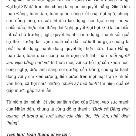
Đại hội XIV đã trao cho chúng ta ngọn cờ quyết thắng. Giờ là lúc
toàn Đảng, toàn dân, toàn quân cùng siết chặt đội ngũ, chung
sức đồng lòng, ra sức thi đua lao động, học tập, công tác và
chiến đấu, thực hiện thắng lợi Nghị quyết Đại hội. Giờ là lúc biến
tất cả chủ trương, nghị quyết thành hành động, thành kết quả
cụ thể. Tương lai, vận mệnh của đất nước thúc giục chúng ta
phải hành động, hành động quyết liệt hơn nữa. Toàn Đảng,
toàn dân, toàn quân cùng hành động với tinh thần
“mỗi người
làm việc bằng hai”
với tri thức mới, với sự hỗ trợ của khoa học,
công nghệ, dưới ánh sáng soi đường của Đảng; chúng ta hành
động với ý chí kiên cường, tiến bước trên mọi mặt trận kinh tế,
văn hóa, xã hội như những
“chiến sỹ thời bình”
thì hiệu quả sẽ
gấp mười, gấp trăm lần.
Từ niềm tin mãnh liệt vào sự lãnh đạo của Đảng, vào sức mạnh
của Nhân dân, chúng ta cùng đồng thanh:
“Dưới cờ Đảng vinh
quang, vì tương lai tươi sáng của dân tộc, tiến lên, nhất định
thắng”.
Tiến lên! Toàn thắng ắt về ta!
./.