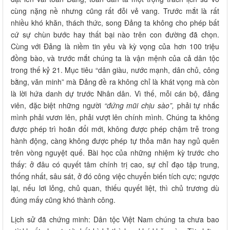
cùng nặng nề nhưng cũng rất đỗi vẻ vang. Trước mắt là rất
nhiều khó khăn, thách thức, song Đảng ta không cho phép bất
cứ sự chùn bước hay thất bại nào trên con đường đã chọn.
Cùng với Đảng là niềm tin yêu và kỳ vọng của hơn 100 triệu
đồng bào, và trước mắt chúng ta là vận mệnh của cả dân tộc
trong thế kỷ 21. Mục tiêu “dân giàu, nước mạnh, dân chủ, công
bằng, văn minh” mà Đảng đề ra không chỉ là khát vọng mà còn
là lời hứa danh dự trước Nhân dân. Vì thế, mỗi cán bộ, đảng
viên, đặc biệt những người
“đứng mũi chịu sào”,
phải tự nhắc
mình phải vươn lên, phải vượt lên chính mình. Chúng ta không
được phép trì hoãn đổi mới, không được phép chậm trễ trong
hành động, càng không được phép tự thỏa mãn hay ngủ quên
trên vòng nguyệt quế. Bài học của những nhiệm kỳ trước cho
thấy: ở đâu có quyết tâm chính trị cao, sự chỉ đạo tập trung,
thống nhất, sâu sát, ở đó công việc chuyển biến tích cực; ngược
lại, nếu lơi lỏng, chủ quan, thiếu quyết liệt, thì chủ trương dù
đúng mấy cũng khó thành công.
Lịch sử đã chứng minh: Dân tộc Việt Nam chúng ta chưa bao