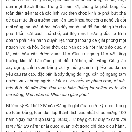
qua mọi thách thức. Trong 5 năm tới, chúng ta phải tăng tốc
toàn diện trên tất cả các lĩnh vực then chốt: kinh tế phải bứt phá
để đạt mức tăng trưởng cao liên tục; khoa học công nghệ và đổi
mới sáng tạo phải được thúc đẩy mạnh mẽ để làm động lực cho
phát triển; cải cách thể chế, cải thiện môi trường đầu tư kinh
doanh phải tiến hành quyết liệt, thông thoáng để giải phóng mọi
nguồn lực xã hội. Đồng thời, các vấn đề xã hội như giáo dục, y
tế, văn hóa cần được quan tâm đầu tư ngang tầm với tăng
trưởng kinh tế, bảo đảm phát triển hài hòa, bền vững. Công tác
xây dựng, chỉnh đốn Đảng và hệ thống chính trị tiếp tục đặt ra
yêu cầu rất cao, đặc biệt là xây dựng đội ngũ cán bộ ngang tầm
nhiệm vụ - những người
“thật sự tiêu biểu về phẩm chất, trí tuệ,
bản lĩnh, đủ sức lãnh đạo thực hiện thắng lợi nhiệm vụ to lớn
mà Đảng, Nhà nước và Nhân dân giao phó.”
Nhiệm kỳ Đại hội XIV của Đảng là giai đoạn cực kỳ quan trọng
để toàn Đảng, toàn dân lập thành tích cao nhất chào mừng 100
năm Ngày thành lập Đảng (2030). Từ bây giờ, tư duy
“5 năm với
tầm nhìn 20 năm”
phải được quán triệt trong chỉ đạo điều hành.