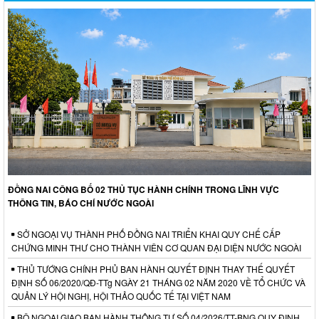
ĐỒNG NAI CÔNG BỐ 02 THỦ TỤC HÀNH CHÍNH TRONG LĨNH VỰC
THÔNG TIN, BÁO CHÍ NƯỚC NGOÀI
SỞ NGOẠI VỤ THÀNH PHỐ ĐỒNG NAI TRIỂN KHAI QUY CHẾ CẤP
CHỨNG MINH THƯ CHO THÀNH VIÊN CƠ QUAN ĐẠI DIỆN NƯỚC NGOÀI
THỦ TƯỚNG CHÍNH PHỦ BAN HÀNH QUYẾT ĐỊNH THAY THẾ QUYẾT
ĐỊNH SỐ 06/2020/QĐ-TTg NGÀY 21 THÁNG 02 NĂM 2020 VỀ TỔ CHỨC VÀ
QUẢN LÝ HỘI NGHỊ, HỘI THẢO QUỐC TẾ TẠI VIỆT NAM
BỘ NGOẠI GIAO BAN HÀNH THÔNG TƯ SỐ 04/2026/TT-BNG QUY ĐỊNH