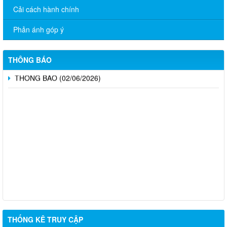
PHÁP LUẬT” NĂM 2026
Cải cách hành chính
CÔNG BỐ DANH MỤC THỦ TỤC HÀNH CHÍNH ĐƯỢC PHÂN
Phản ánh góp ý
CẤP, PHÂN QUYỀN THUỘC PHẠM VI QUẢN LÝ CỦA NGÀNH
NGOẠI VỤ THÀNH PHỐ ĐỒNG NAI
THÔNG BÁO
THÔNG BÁO (02/06/2026)
THỐNG KÊ TRUY CẬP