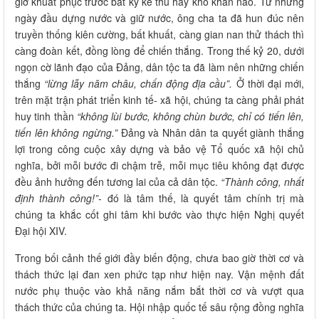
giờ khuất phục trước bất kỳ kẻ thù hay khó khăn nào. Từ những
ngày đầu dựng nước và giữ nước, ông cha ta đã hun đúc nên
truyền thống kiên cường, bất khuất, càng gian nan thử thách thì
càng đoàn kết, đồng lòng để chiến thắng. Trong thế kỷ 20, dưới
ngọn cờ lãnh đạo của Đảng, dân tộc ta đã làm nên những chiến
thắng
“lừng lẫy năm châu, chấn động địa cầu”.
Ở thời đại mới,
trên mặt trận phát triển kinh tế- xã hội, chúng ta càng phải phát
huy tinh thần
“không lùi bước, không chùn bước, chỉ có tiến lên,
tiến lên không ngừng.”
Đảng và Nhân dân ta quyết giành thắng
lợi trong công cuộc xây dựng và bảo vệ Tổ quốc xã hội chủ
nghĩa, bởi mỗi bước đi chậm trễ, mỗi mục tiêu không đạt được
đều ảnh hưởng đến tương lai của cả dân tộc.
“Thành công, nhất
định thành công!”
- đó là tâm thế, là quyết tâm chính trị mà
chúng ta khắc cốt ghi tâm khi bước vào thực hiện Nghị quyết
Đại hội XIV.
Trong bối cảnh thế giới đầy biến động, chưa bao giờ thời cơ và
thách thức lại đan xen phức tạp như hiện nay. Vận mệnh đất
nước phụ thuộc vào khả năng nắm bắt thời cơ và vượt qua
thách thức của chúng ta. Hội nhập quốc tế sâu rộng đồng nghĩa