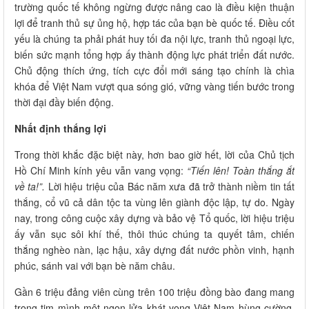
trường quốc tế không ngừng được nâng cao là điều kiện thuận
lợi để tranh thủ sự ủng hộ, hợp tác của bạn bè quốc tế. Điều cốt
yếu là chúng ta phải phát huy tối đa nội lực, tranh thủ ngoại lực,
biến sức mạnh tổng hợp ấy thành động lực phát triển đất nước.
Chủ động thích ứng, tích cực đổi mới sáng tạo chính là chìa
khóa để Việt Nam vượt qua sóng gió, vững vàng tiến bước trong
thời đại đầy biến động.
Nhất định thắng lợi
Trong thời khắc đặc biệt này, hơn bao giờ hết, lời của Chủ tịch
Hồ Chí Minh kính yêu vẫn vang vọng:
“Tiến lên! Toàn thắng ắt
về ta!”.
Lời hiệu triệu của Bác năm xưa đã trở thành niềm tin tất
thắng, cổ vũ cả dân tộc ta vùng lên giành độc lập, tự do. Ngày
nay, trong công cuộc xây dựng và bảo vệ Tổ quốc, lời hiệu triệu
ấy vẫn sục sôi khí thế, thôi thúc chúng ta quyết tâm, chiến
thắng nghèo nàn, lạc hậu, xây dựng đất nước phồn vinh, hạnh
phúc, sánh vai với bạn bè năm châu.
Gần 6 triệu đảng viên cùng trên 100 triệu đồng bào đang mang
trong tim mình một ngọn lửa khát vọng Việt Nam hùng cường.