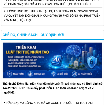
VỀ PHÂN CẤP, CẮT GIẢM, ĐƠN GIẢN HÓA THỦ TỤC HÀNH CHÍNH
HƯỞNG ỨNG ĐỢT THI ĐUA ĐẶC BIỆT 500 NGÀY ĐÊM: NGÀNH NGOẠI
VỤ QUYẾT TÂM ĐỒNG HÀNH CÙNG THÀNH PHỐ ĐỒNG NAI PHÁT TRIỂN
VĂN MINH, HIỆN ĐẠI
CHẾ ĐỘ, CHÍNH SÁCH - QUY ĐỊNH MỚI
Thành phố Đồng Nai triển khai đồng bộ Luật Trí tuệ nhân tạo và Nghị định số
142/2026/NĐ-CP: Thúc đẩy phát triển AI an toàn, có trách nhiệm và vì
người dân
SỞ NGOẠI VỤ CÔNG KHAI MÃ QR CODE TRA CỨU THỦ TỤC HÀNH