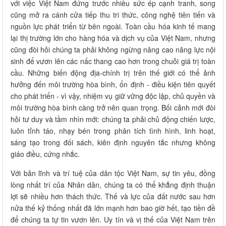
với việc Việt Nam đứng trước nhiều sức ép cạnh tranh, song
cũng mở ra cánh cửa tiếp thu tri thức, công nghệ tiên tiến và
nguồn lực phát triển từ bên ngoài. Toàn cầu hóa kinh tế mang
lại thị trường lớn cho hàng hóa và dịch vụ của Việt Nam, nhưng
cũng đòi hỏi chúng ta phải không ngừng nâng cao năng lực nội
sinh để vươn lên các nấc thang cao hơn trong chuỗi giá trị toàn
cầu. Những biến động địa-chính trị trên thế giới có thể ảnh
hưởng đến môi trường hòa bình, ổn định - điều kiện tiên quyết
cho phát triển - vì vậy, nhiệm vụ giữ vững độc lập, chủ quyền và
môi trường hòa bình càng trở nên quan trọng. Bối cảnh mới đòi
hỏi tư duy và tầm nhìn mới: chúng ta phải chủ động chiến lược,
luôn tỉnh táo, nhạy bén trong phân tích tình hình, linh hoạt,
sáng tạo trong đối sách, kiên định nguyên tắc nhưng không
giáo điều, cứng nhắc.
Với bản lĩnh và trí tuệ của dân tộc Việt Nam, sự tin yêu, đồng
lòng nhất trí của Nhân dân, chúng ta có thể khẳng định thuận
lợi sẽ nhiều hơn thách thức. Thế và lực của đất nước sau hơn
nửa thế kỷ thống nhất đã lớn mạnh hơn bao giờ hết, tạo tiền đề
để chúng ta tự tin vươn lên. Uy tín và vị thế của Việt Nam trên