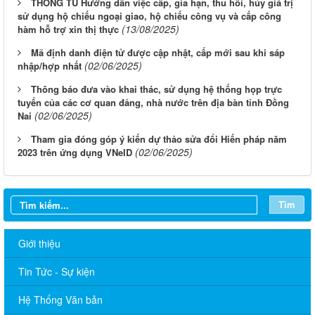
THÔNG TU Hướng dẫn việc cấp, gia hạn, thu hồi, hủy giá trị
sử dụng hộ chiếu ngoại giao, hộ chiếu công vụ và cấp công
(13/08/2025)
hàm hỗ trợ xin thị thực
Mã định danh điện tử được cập nhật, cấp mới sau khi sáp
(02/06/2025)
nhập/hợp nhất
Thông báo đưa vào khai thác, sử dụng hệ thống họp trực
tuyến của các cơ quan đảng, nhà nước trên địa bàn tỉnh Đồng
(02/06/2025)
Nai
Tham gia đóng góp ý kiến dự thảo sửa đổi Hiến pháp năm
(02/06/2025)
2023 trên ứng dụng VNeID
Tìm
Giới thiệu
Tin Tức - Sự kiện
Sở Ngoại vụ thông báo tuyển dụng hợp đồng thực hiện nhiệm
vụ công chức năm 2026
Hệ Thống Văn bản
TÍCH CỰC HƯỞNG ỨNG CUỘC THI TRỰC TUYẾN “TÌM HIỂU