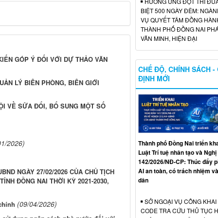
HƯỞNG ỨNG ĐỢT THI ĐU
BIỆT 500 NGÀY ĐÊM: NGÀN
VỤ QUYẾT TÂM ĐỒNG HÀN
THÀNH PHỐ ĐỒNG NAI PHÁ
VĂN MINH, HIỆN ĐẠI
 KIẾN GÓP Ý ĐỐI VỚI DỰ THẢO VĂN
CHẾ ĐỘ, CHÍNH SÁCH -
ĐỊNH MỚI
ẢN LÝ BIÊN PHÒNG, BIÊN GIỚI
HỘI VỀ SỬA ĐỔI, BỔ SUNG MỘT SỐ
01/2026)
Thành phố Đồng Nai triển kh
Luật Trí tuệ nhân tạo và Nghị
142/2026/NĐ-CP: Thúc đẩy ph
AI an toàn, có trách nhiệm và
BND NGÀY 27/02/2026 CỦA CHỦ TỊCH
dân
ỈNH ĐỒNG NAI THỜI KỲ 2021-2030,
SỞ NGOẠI VỤ CÔNG KHAI
(09/04/2026)
chính
CODE TRA CỨU THỦ TỤC 