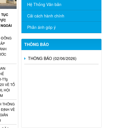
TRỰC TUYẾN “TÌM HIỂU PHÁP LUẬT”
Hệ Thống Văn bản
NĂM 2026
Ủ TỤC
Cải cách hành chính
CÔNG BỐ DANH MỤC THỦ TỤC
VỰC
HÀNH CHÍNH ĐƯỢC PHÂN CẤP, PHÂN
 NGOÀI
Phản ánh góp ý
QUYỀN THUỘC PHẠM VI QUẢN LÝ CỦA
NGÀNH NGOẠI VỤ THÀNH PHỐ ĐỒNG
Ố ĐỒNG
NAI
CẤP
THÔNG BÁO
ÀNH
THÔNG BÁO (02/06/2026)
NƯỚC
BAN
HẾ
Đ-TTg
20 VỀ TỔ
Ị, HỘI
AM
H THÔNG
 ĐỊNH VỀ
 GIẢN
H