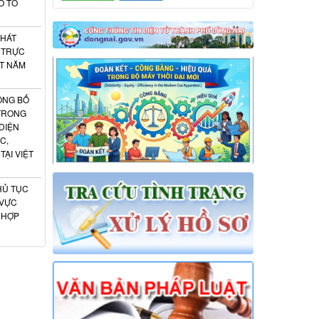
O TỔ
PHÁT
 TRỰC
ẬT NĂM
ÔNG BỐ
 TRONG
DIỆN
C,
ẠI VIỆT
HỦ TỤC
 VỰC
 HỢP