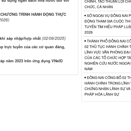
ý, sử dụng ngân sách nhà nước đối với
CHÍNH, TẠO THUẬN LỢI CH
CHỨC, CÁ NHÂN
I CHƯƠNG TRÌNH HÀNH ĐỘNG THỰC
SỞ NGOẠI VỤ ĐỒNG NAI 
2026)
ĐỘNG THAM GIA CUỘC THI
TUYẾN TÌM HIỂU PHÁP LU
2026
(02/06/2025)
 khi sáp nhập/hợp nhất
THÀNH PHỐ ĐỒNG NAI C
p trực tuyến của các cơ quan đảng,
02 THỦ TỤC HÀNH CHÍNH
LĨNH VỰC VĂN PHÒNG ĐẠI 
CỦA CÁC TỔ CHỨC HỢP TÁ
háp năm 2023 trên ứng dụng VNeID
NGHIÊN CỨU NƯỚC NGOÀI T
NAM
ĐỒNG NAI CÔNG BỐ 02 T
HÀNH CHÍNH TRONG LĨNH
CHỨNG NHẬN LÃNH SỰ VÀ
PHÁP HÓA LÃNH SỰ