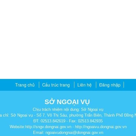
Trang chủ
Cấu trúc trang
Liên hệ
Đăng nhập
SỞ NGOẠI VỤ
Chịu trách nhiệm nội dung: Sở Ngoại vụ
a chỉ: Sở Ngoại vụ - Số 7, Võ Thị Sáu, phường Trấn Biên, Thành Phố Đồng 
ĐT: 02513.842619 - Fax: 02513.842935
Website:http://sngv.dongnai.gov.vn - http://ngoaivu.dongnai.gov.vn
Email: ngoaivudongnai@dongnai.gov.vn