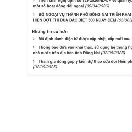
Triển khai Nghị định số 129/2026/NĐ-CP về quản l
(09/04/2026)
một số hoạt động đối ngoại
SỞ NGOẠI VỤ THÀNH PHỐ ĐỒNG NAI TRIỂN KHA
(03/06/
HIỆN ĐỢT THI ĐUA ĐẶC BIỆT 500 NGÀY ĐÊM
Những tin cũ hơn
Mã định danh điện tử được cập nhật, cấp mới sau
Thông báo đưa vào khai thác, sử dụng hệ thống họ
(02/06/2025)
nhà nước trên địa bàn tỉnh Đồng Nai
Tham gia đóng góp ý kiến dự thảo sửa đổi Hiến p
(02/06/2025)