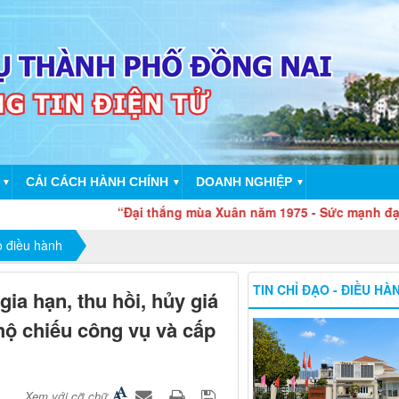
CẢI CÁCH HÀNH CHÍNH
DOANH NGHIỆP
▼
▼
▼
“Đại thắng mùa Xuân năm 1975 - Sức mạnh đại đoàn k
o điều hành
TIN CHỈ ĐẠO - ĐIỀU HÀ
a hạn, thu hồi, hủy giá
 hộ chiếu công vụ và cấp
Xem với cỡ chữ