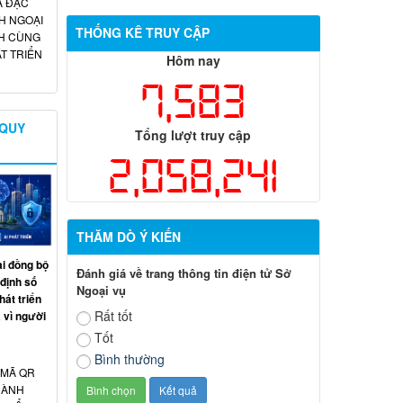
A ĐẶC
H NGOẠI
THỐNG KÊ TRUY CẬP
H CÙNG
T TRIỂN
Hôm nay
7,583
 QUY
Tổng lượt truy cập
2,058,241
THĂM DÒ Ý KIẾN
ai đồng bộ
Đánh giá về trang thông tin điện tử Sở
 định số
Ngoại vụ
át triển
Rất tốt
 vì người
Tốt
Bình thường
 MÃ QR
HÀNH