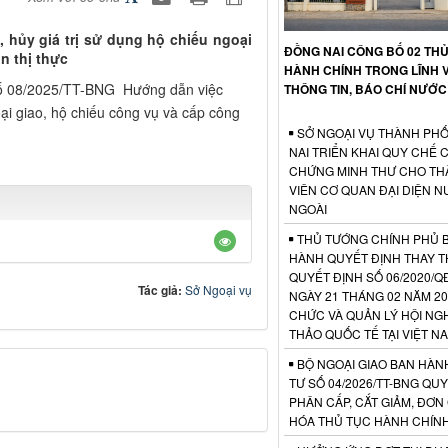
 hủy giá trị sử dụng hộ chiếu ngoại
ĐỒNG NAI CÔNG BỐ 02 TH
n thị thực
HÀNH CHÍNH TRONG LĨNH 
số 08/2025/TT-BNG Hướng dẫn việc
THÔNG TIN, BÁO CHÍ NƯỚC
goại giao, hộ chiếu công vụ và cấp công
SỞ NGOẠI VỤ THÀNH PH
NAI TRIỂN KHAI QUY CHẾ 
CHỨNG MINH THƯ CHO TH
VIÊN CƠ QUAN ĐẠI DIỆN 
NGOÀI
THỦ TƯỚNG CHÍNH PHỦ 
HÀNH QUYẾT ĐỊNH THAY T
QUYẾT ĐỊNH SỐ 06/2020/Q
Tác giả:
Sở Ngoại vụ
NGÀY 21 THÁNG 02 NĂM 20
CHỨC VÀ QUẢN LÝ HỘI NGH
THẢO QUỐC TẾ TẠI VIỆT N
BỘ NGOẠI GIAO BAN HÀN
TƯ SỐ 04/2026/TT-BNG QUY
PHÂN CẤP, CẮT GIẢM, ĐƠN
HÓA THỦ TỤC HÀNH CHÍN