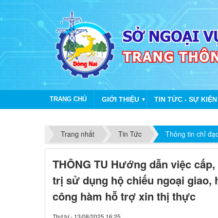
TRANG CHỦ
GIỚI THIỆU
TIN TỨC - SỰ KIỆN
▼
Trang nhất
Tin Tức
Thông tin chỉ đạ
THÔNG TU Hướng dẫn việc cấp, gi
trị sử dụng hộ chiếu ngoại giao,
công hàm hỗ trợ xin thị thực
Thứ tư - 13/08/2025 16:25