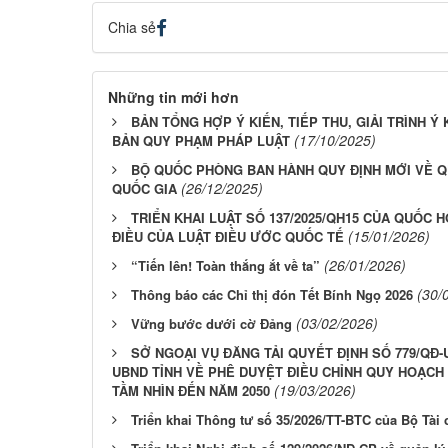
Chia sẻ
Những tin mới hơn
BẢN TỔNG HỢP Ý KIẾN, TIẾP THU, GIẢI TRÌNH Ý
(17/10/2025)
BẢN QUY PHẠM PHÁP LUẬT
BỘ QUỐC PHÒNG BAN HÀNH QUY ĐỊNH MỚI VỀ QU
(26/12/2025)
QUỐC GIA
TRIỂN KHAI LUẬT SỐ 137/2025/QH15 CỦA QUỐC 
(15/01/2026)
ĐIỀU CỦA LUẬT ĐIỀU ƯỚC QUỐC TẾ
(26/01/2026)
“Tiến lên! Toàn thắng ắt về ta”
(30/
Thông báo các Chỉ thị đón Tết Bính Ngọ 2026
(03/02/2026)
Vững bước dưới cờ Đảng
SỞ NGOẠI VỤ ĐĂNG TẢI QUYẾT ĐỊNH SỐ 779/QĐ-U
UBND TỈNH VỀ PHÊ DUYỆT ĐIỀU CHỈNH QUY HOẠCH T
(19/03/2026)
TẦM NHÌN ĐẾN NĂM 2050
Triển khai Thông tư số 35/2026/TT-BTC của Bộ Tài 