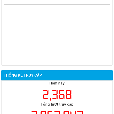
Sở Ngoại vụ thông báo tuyển dụng hợp đồng thực hiện nhiệm
vụ công chức năm 2026
TÍCH CỰC HƯỞNG ỨNG CUỘC THI TRỰC TUYẾN “TÌM HIỂU
PHÁP LUẬT” NĂM 2026
CÔNG BỐ DANH MỤC THỦ TỤC HÀNH CHÍNH ĐƯỢC PHÂN
CẤP, PHÂN QUYỀN THUỘC PHẠM VI QUẢN LÝ CỦA NGÀNH
NGOẠI VỤ THÀNH PHỐ ĐỒNG NAI
THÔNG BÁO (02/06/2026)
THỐNG KÊ TRUY CẬP
Hôm nay
2,368
Tổng lượt truy cập