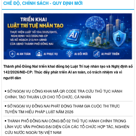
CHẾ ĐỘ, CHÍNH SÁCH - QUY ĐỊNH MỚI
Thành phố Đồng Nai triển khai đồng bộ Luật Trí tuệ nhân tạo và Nghị định số
142/2026/NĐ-CP: Thúc đẩy phát triển AI an toàn, có trách nhiệm và vì
người dân
SỞ NGOẠI VỤ CÔNG KHAI MÃ QR CODE TRA CỨU THỦ TỤC HÀNH
CHÍNH, TẠO THUẬN LỢI CHO TỔ CHỨC, CÁ NHÂN
SỞ NGOẠI VỤ ĐỒNG NAI PHÁT ĐỘNG THAM GIA CUỘC THI TRỰC
TUYẾN TÌM HIỂU PHÁP LUẬT NĂM 2026
THÀNH PHỐ ĐỒNG NAI CÔNG BỐ 02 THỦ TỤC HÀNH CHÍNH TRONG
LĨNH VỰC VĂN PHÒNG ĐẠI DIỆN CỦA CÁC TỔ CHỨC HỢP TÁC, NGHIÊN
CỨU NƯỚC NGOÀI TẠI VIỆT NAM