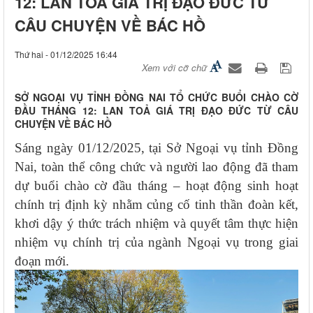
12: LAN TOẢ GIÁ TRỊ ĐẠO ĐỨC TỪ
CÂU CHUYỆN VỀ BÁC HỒ
Thứ hai - 01/12/2025 16:44
Xem với cỡ chữ
SỞ NGOẠI VỤ TỈNH ĐỒNG NAI TỔ CHỨC BUỔI CHÀO CỜ
ĐẦU THÁNG 12: LAN TOẢ GIÁ TRỊ ĐẠO ĐỨC TỪ CÂU
CHUYỆN VỀ BÁC HỒ
Sáng ngày 01/12/2025, tại Sở Ngoại vụ tỉnh Đồng
Nai, toàn thể công chức và người lao động đã tham
dự buổi chào cờ đầu tháng – hoạt động sinh hoạt
chính trị định kỳ nhằm củng cố tinh thần đoàn kết,
khơi dậy ý thức trách nhiệm và quyết tâm thực hiện
nhiệm vụ chính trị của ngành Ngoại vụ trong giai
đoạn mới.