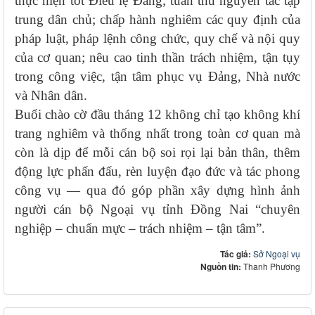
thực hiện tốt Điều lệ Đảng; tuân thủ nguyên tắc tập
trung dân chủ; chấp hành nghiêm các quy định của
pháp luật, pháp lệnh công chức, quy chế và nội quy
của cơ quan; nêu cao tinh thần trách nhiệm, tận tụy
trong công việc, tận tâm phục vụ Đảng, Nhà nước
và Nhân dân.
Buổi chào cờ đầu tháng 12 không chỉ tạo không khí
trang nghiêm và thống nhất trong toàn cơ quan mà
còn là dịp để mỗi cán bộ soi rọi lại bản thân, thêm
động lực phấn đấu, rèn luyện đạo đức và tác phong
công vụ — qua đó góp phần xây dựng hình ảnh
người cán bộ Ngoại vụ tỉnh Đồng Nai “chuyên
nghiệp – chuẩn mực – trách nhiệm – tận tâm”.
Tác giả:
Sở Ngoại vụ
Nguồn tin:
Thanh Phương