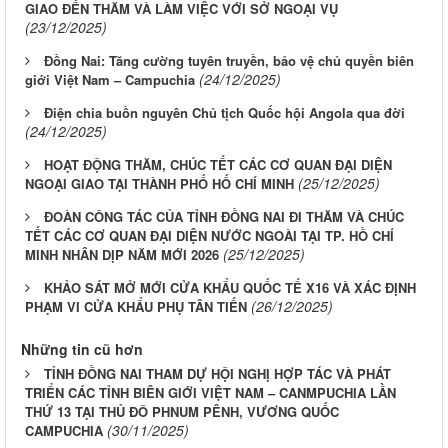
GIAO ĐẾN THĂM VÀ LÀM VIỆC VỚI SỞ NGOẠI VỤ
(23/12/2025)
Đồng Nai: Tăng cường tuyên truyền, bảo vệ chủ quyền biên
(24/12/2025)
giới Việt Nam – Campuchia
Điện chia buồn nguyên Chủ tịch Quốc hội Angola qua đời
(24/12/2025)
HOẠT ĐỘNG THĂM, CHÚC TẾT CÁC CƠ QUAN ĐẠI DIỆN
(25/12/2025)
NGOẠI GIAO TẠI THÀNH PHỐ HỐ CHÍ MINH
ĐOÀN CÔNG TÁC CỦA TỈNH ĐỒNG NAI ĐI THĂM VÀ CHÚC
TẾT CÁC CƠ QUAN ĐẠI DIỆN NƯỚC NGOÀI TẠI TP. HỒ CHÍ
(25/12/2025)
MINH NHÂN DỊP NĂM MỚI 2026
KHẢO SÁT MỞ MỚI CỬA KHẨU QUỐC TẾ X16 VÀ XÁC ĐỊNH
(26/12/2025)
PHẠM VI CỬA KHẨU PHỤ TÂN TIẾN
Những tin cũ hơn
TỈNH ĐỒNG NAI THAM DỰ HỘI NGHỊ HỢP TÁC VÀ PHÁT
TRIỂN CÁC TỈNH BIÊN GIỚI VIỆT NAM – CANMPUCHIA LẦN
THỨ 13 TẠI THỦ ĐÔ PHNUM PÊNH, VƯƠNG QUỐC
(30/11/2025)
CAMPUCHIA