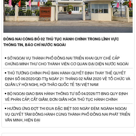
ĐỒNG NAI CÔNG BỐ 02 THỦ TỤC HÀNH CHÍNH TRONG LĨNH VỰC
THÔNG TIN, BÁO CHÍ NƯỚC NGOÀI
SỞ NGOẠI VỤ THÀNH PHỐ ĐỒNG NAI TRIỂN KHAI QUY CHẾ CẤP
CHỨNG MINH THƯ CHO THÀNH VIÊN CƠ QUAN ĐẠI DIỆN NƯỚC NGOÀI
THỦ TƯỚNG CHÍNH PHỦ BAN HÀNH QUYẾT ĐỊNH THAY THẾ QUYẾT
ĐỊNH SỐ 06/2020/QĐ-TTg NGÀY 21 THÁNG 02 NĂM 2020 VỀ TỔ CHỨC VÀ
QUẢN LÝ HỘI NGHỊ, HỘI THẢO QUỐC TẾ TẠI VIỆT NAM
BỘ NGOẠI GIAO BAN HÀNH THÔNG TƯ SỐ 04/2026/TT-BNG QUY ĐỊNH
VỀ PHÂN CẤP, CẮT GIẢM, ĐƠN GIẢN HÓA THỦ TỤC HÀNH CHÍNH
HƯỞNG ỨNG ĐỢT THI ĐUA ĐẶC BIỆT 500 NGÀY ĐÊM: NGÀNH NGOẠI
VỤ QUYẾT TÂM ĐỒNG HÀNH CÙNG THÀNH PHỐ ĐỒNG NAI PHÁT TRIỂN
VĂN MINH, HIỆN ĐẠI