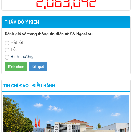
2,063,042
THĂM DÒ Ý KIẾN
Đánh giá về trang thông tin điện tử Sở Ngoại vụ
Rất tốt
Tốt
Bình thường
TIN CHỈ ĐẠO - ĐIỀU HÀNH