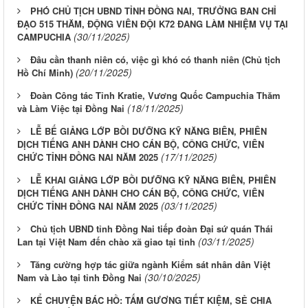
PHÓ CHỦ TỊCH UBND TỈNH ĐỒNG NAI, TRƯỞNG BAN CHỈ
ĐẠO 515 THĂM, ĐỘNG VIÊN ĐỘI K72 ĐANG LÀM NHIỆM VỤ TẠI
(30/11/2025)
CAMPUCHIA
Đâu cần thanh niên có, việc gì khó có thanh niên (Chủ tịch
(20/11/2025)
Hồ Chí Minh)
Đoàn Công tác Tỉnh Kratie, Vương Quốc Campuchia Thăm
(18/11/2025)
và Làm Việc tại Đồng Nai
LỄ BẾ GIẢNG LỚP BỒI DƯỠNG KỸ NĂNG BIÊN, PHIÊN
DỊCH TIẾNG ANH DÀNH CHO CÁN BỘ, CÔNG CHỨC, VIÊN
(17/11/2025)
CHỨC TỈNH ĐỒNG NAI NĂM 2025
LỄ KHAI GIẢNG LỚP BỒI DƯỠNG KỸ NĂNG BIÊN, PHIÊN
DỊCH TIẾNG ANH DÀNH CHO CÁN BỘ, CÔNG CHỨC, VIÊN
(03/11/2025)
CHỨC TỈNH ĐỒNG NAI NĂM 2025
Chủ tịch UBND tỉnh Đồng Nai tiếp đoàn Đại sứ quán Thái
(03/11/2025)
Lan tại Việt Nam đến chào xã giao tại tỉnh
Tăng cường hợp tác giữa ngành Kiểm sát nhân dân Việt
(30/10/2025)
Nam và Lào tại tỉnh Đồng Nai
KỂ CHUYỆN BÁC HỒ: TẤM GƯƠNG TIẾT KIỆM, SẺ CHIA