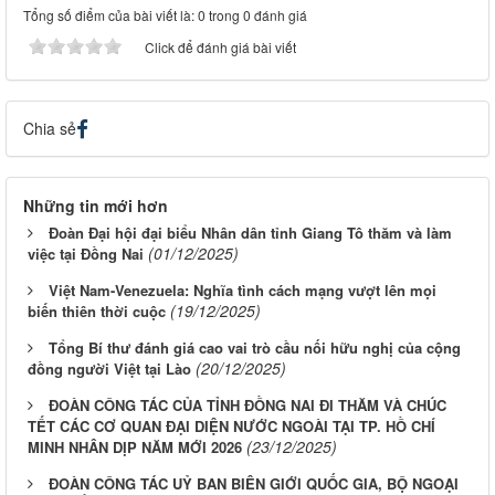
Tổng số điểm của bài viết là: 0 trong 0 đánh giá
Click để đánh giá bài viết
Chia sẻ
Những tin mới hơn
Đoàn Đại hội đại biểu Nhân dân tỉnh Giang Tô thăm và làm
(01/12/2025)
việc tại Đồng Nai
Việt Nam-Venezuela: Nghĩa tình cách mạng vượt lên mọi
(19/12/2025)
biến thiên thời cuộc
Tổng Bí thư đánh giá cao vai trò cầu nối hữu nghị của cộng
(20/12/2025)
đồng người Việt tại Lào
ĐOÀN CÔNG TÁC CỦA TỈNH ĐỒNG NAI ĐI THĂM VÀ CHÚC
TẾT CÁC CƠ QUAN ĐẠI DIỆN NƯỚC NGOÀI TẠI TP. HỒ CHÍ
(23/12/2025)
MINH NHÂN DỊP NĂM MỚI 2026
ĐOÀN CÔNG TÁC UỶ BAN BIÊN GIỚI QUỐC GIA, BỘ NGOẠI