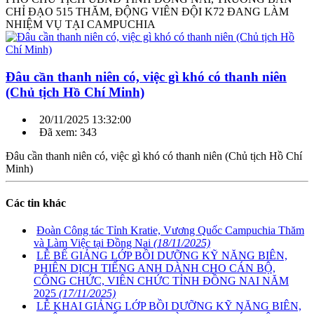
CHỈ ĐẠO 515 THĂM, ĐỘNG VIÊN ĐỘI K72 ĐANG LÀM
NHIỆM VỤ TẠI CAMPUCHIA
Đâu cần thanh niên có, việc gì khó có thanh niên
(Chủ tịch Hồ Chí Minh)
20/11/2025 13:32:00
Đã xem: 343
Đâu cần thanh niên có, việc gì khó có thanh niên (Chủ tịch Hồ Chí
Minh)
Các tin khác
Đoàn Công tác Tỉnh Kratie, Vương Quốc Campuchia Thăm
và Làm Việc tại Đồng Nai
(18/11/2025)
LỄ BẾ GIẢNG LỚP BỒI DƯỠNG KỸ NĂNG BIÊN,
PHIÊN DỊCH TIẾNG ANH DÀNH CHO CÁN BỘ,
CÔNG CHỨC, VIÊN CHỨC TỈNH ĐỒNG NAI NĂM
2025
(17/11/2025)
LỄ KHAI GIẢNG LỚP BỒI DƯỠNG KỸ NĂNG BIÊN,