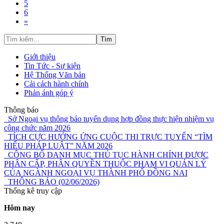
5
6
»
Tìm
Giới thiệu
Tin Tức - Sự kiện
Hệ Thống Văn bản
Cải cách hành chính
Phản ánh góp ý
Thông báo
Sở Ngoại vụ thông báo tuyển dụng hợp đồng thực hiện nhiệm vụ
công chức năm 2026
TÍCH CỰC HƯỞNG ỨNG CUỘC THI TRỰC TUYẾN “TÌM
HIỂU PHÁP LUẬT” NĂM 2026
CÔNG BỐ DANH MỤC THỦ TỤC HÀNH CHÍNH ĐƯỢC
PHÂN CẤP, PHÂN QUYỀN THUỘC PHẠM VI QUẢN LÝ
CỦA NGÀNH NGOẠI VỤ THÀNH PHỐ ĐỒNG NAI
THÔNG BÁO (02/06/2026)
Thống kê truy cập
Hôm nay