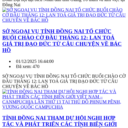
Đồng Nai
SỞ NGOẠI VỤ TỈNH ĐỒNG NAI TỔ CHỨC
BUỔI CHÀO CỜ ĐẦU THÁNG 12: LAN TOẢ
GIÁ TRỊ ĐẠO ĐỨC TỪ CÂU CHUYỆN VỀ BÁC
HỒ
01/12/2025 16:44:00
Đã xem: 470
SỞ NGOẠI VỤ TỈNH ĐỒNG NAI TỔ CHỨC BUỔI CHÀO CỜ
ĐẦU THÁNG 12: LAN TOẢ GIÁ TRỊ ĐẠO ĐỨC TỪ CÂU
CHUYỆN VỀ BÁC HỒ
TỈNH ĐỒNG NAI THAM DỰ HỘI NGHỊ HỢP
TÁC VÀ PHÁT TRIỂN CÁC TỈNH BIÊN GIỚI