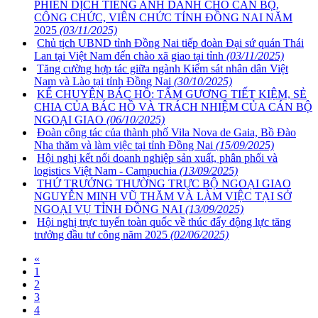
PHIÊN DỊCH TIẾNG ANH DÀNH CHO CÁN BỘ,
CÔNG CHỨC, VIÊN CHỨC TỈNH ĐỒNG NAI NĂM
2025
(03/11/2025)
Chủ tịch UBND tỉnh Đồng Nai tiếp đoàn Đại sứ quán Thái
Lan tại Việt Nam đến chào xã giao tại tỉnh
(03/11/2025)
Tăng cường hợp tác giữa ngành Kiểm sát nhân dân Việt
Nam và Lào tại tỉnh Đồng Nai
(30/10/2025)
KỂ CHUYỆN BÁC HỒ: TẤM GƯƠNG TIẾT KIỆM, SẺ
CHIA CỦA BÁC HỒ VÀ TRÁCH NHIỆM CỦA CÁN BỘ
NGOẠI GIAO
(06/10/2025)
Đoàn công tác của thành phố Vila Nova de Gaia, Bồ Đào
Nha thăm và làm việc tại tỉnh Đồng Nai
(15/09/2025)
Hội nghị kết nối doanh nghiệp sản xuất, phân phối và
logistics Việt Nam - Campuchia
(13/09/2025)
THỨ TRƯỞNG THƯỜNG TRỰC BỘ NGOẠI GIAO
NGUYỄN MINH VŨ THĂM VÀ LÀM VIỆC TẠI SỞ
NGOẠI VỤ TỈNH ĐỒNG NAI
(13/09/2025)
Hội nghị trực tuyến toàn quốc về thúc đẩy động lực tăng
trưởng đầu tư công năm 2025
(02/06/2025)
«
1
2
3
4