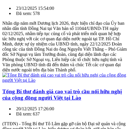
23/12/2025 15:54:00
Đã xem: 578
Nhân dịp năm mới Dương lịch 2026, thực hiện chỉ đạo của Ủy ban
nhân dân tỉnh Đồng Nai tại Văn bản số 11044/UBND-TH ngày
02/12/2025, nhằm tiếp tục củng cố và phát triển mối quan hệ hợp
tác hữu nghị với các cơ quan đại diện nước ngoài tại TP. Hồ Chí
Minh, được sự ủy nhiệm của UBND tỉnh, ngày 22/12/2025 Đoàn
công tác của tỉnh Đồng Nai do ông Nguyễn Viết Thắng – Phó Giám
đốc Sở Ngoại vụ làm Trưởng đoàn, cùng đại diện lãnh đạo các
Phòng thuộc Sở Ngoại vụ, Liên hiệp các tổ chức hữu nghị tỉnh và
Văn phòng UBND tỉnh đã đến thăm và chúc Tết các cơ quan đại
diện nước ngoài trên địa bàn Thành phố.
Tổng Bí thư đánh giá cao vai trò cầu nối hữu nghị
của cộng đồng người Việt tại Lào
20/12/2025 17:26:00
Đã xem: 637
(TTĐN) - Tổng Bí thư Tô Lâm gặp gỡ cán bộ Đại sứ quán và cộng
đồng người Việt tại Lào, biểu dương sự đoàn kết, giữ gìn bản sắc