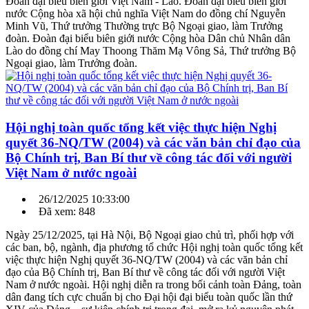
Đoàn đại biểu biên giới Việt Nam - Lào. Đoàn đại biểu biên giới
nước Cộng hòa xã hội chủ nghĩa Việt Nam do đồng chí Nguyễn
Minh Vũ, Thứ trưởng Thường trực Bộ Ngoại giao, làm Trưởng
đoàn. Đoàn đại biểu biên giới nước Cộng hòa Dân chủ Nhân dân
Lào do đồng chí May Thoong Thăm Mạ Vông Sả, Thứ trưởng Bộ
Ngoại giao, làm Trưởng đoàn.
Hội nghị toàn quốc tổng kết việc thực hiện Nghị
quyết 36-NQ/TW (2004) và các văn bản chỉ đạo của
Bộ Chính trị, Ban Bí thư về công tác đối với người
Việt Nam ở nước ngoài
26/12/2025 10:33:00
Đã xem: 848
Ngày 25/12/2025, tại Hà Nội, Bộ Ngoại giao chủ trì, phối hợp với
các ban, bộ, ngành, địa phương tổ chức Hội nghị toàn quốc tổng kết
việc thực hiện Nghị quyết 36-NQ/TW (2004) và các văn bản chỉ
đạo của Bộ Chính trị, Ban Bí thư về công tác đối với người Việt
Nam ở nước ngoài. Hội nghị diễn ra trong bối cảnh toàn Đảng, toàn
dân đang tích cực chuẩn bị cho Đại hội đại biểu toàn quốc lần thứ