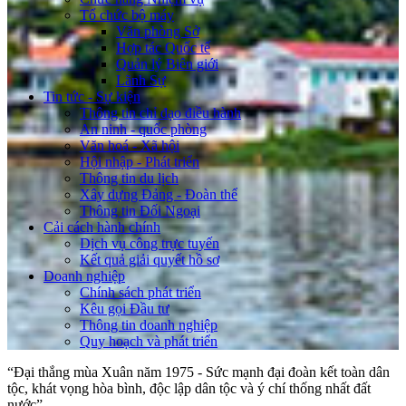
Tổ chức bộ máy
Văn phòng Sở
Hợp tác Quốc tế
Quản lý Biên giới
Lãnh Sự
Tin tức - Sự kiện
Thông tin chỉ đạo điều hành
An ninh - quốc phòng
Văn hoá - Xã hội
Hội nhập - Phát triển
Thông tin du lịch
Xây dựng Đảng - Đoàn thể
Thông tin Đối Ngoại
Cải cách hành chính
Dịch vụ công trực tuyến
Kết quả giải quyết hồ sơ
Doanh nghiệp
Chính sách phát triển
Kêu gọi Đầu tư
Thông tin doanh nghiệp
Quy hoạch và phát triển
“Đại thắng mùa Xuân năm 1975 - Sức mạnh đại đoàn kết toàn dân
tộc, khát vọng hòa bình, độc lập dân tộc và ý chí thống nhất đất
nước”