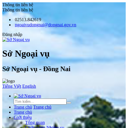
Thông tin liên hệ
Thông tin liên hệ
02513.842619
ngoaivudongnai@dongnai.gov.vn
Đăng nhập
Sở Ngoại vụ
Sở Ngoại vụ - Đồng Nai
Tiếng Việt
English
Trang chủ
Trang chủ
Trang chủ
Giới thiệu
Tổng quan
Chức năng Nhiệm vụ