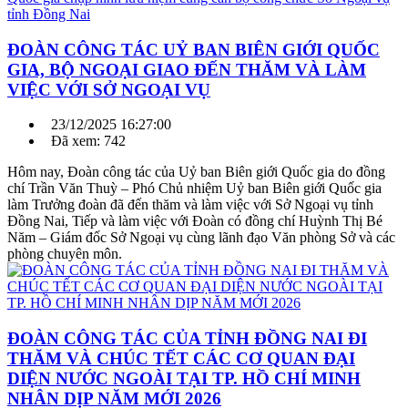
ĐOÀN CÔNG TÁC UỶ BAN BIÊN GIỚI QUỐC
GIA, BỘ NGOẠI GIAO ĐẾN THĂM VÀ LÀM
VIỆC VỚI SỞ NGOẠI VỤ
23/12/2025 16:27:00
Đã xem: 742
Hôm nay, Đoàn công tác của Uỷ ban Biên giới Quốc gia do đồng
chí Trần Văn Thuỳ – Phó Chủ nhiệm Uỷ ban Biên giới Quốc gia
làm Trưởng đoàn đã đến thăm và làm việc với Sở Ngoại vụ tỉnh
Đồng Nai, Tiếp và làm việc với Đoàn có đồng chí Huỳnh Thị Bé
Năm – Giám đốc Sở Ngoại vụ cùng lãnh đạo Văn phòng Sở và các
phòng chuyên môn.
ĐOÀN CÔNG TÁC CỦA TỈNH ĐỒNG NAI ĐI
THĂM VÀ CHÚC TẾT CÁC CƠ QUAN ĐẠI
DIỆN NƯỚC NGOÀI TẠI TP. HỒ CHÍ MINH
NHÂN DỊP NĂM MỚI 2026