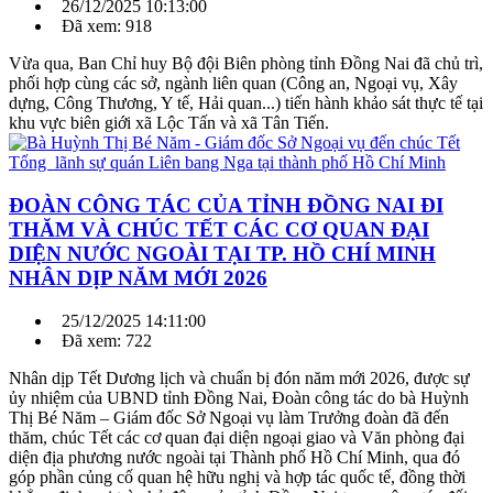
26/12/2025 10:13:00
Đã xem: 918
Vừa qua, Ban Chỉ huy Bộ đội Biên phòng tỉnh Đồng Nai đã chủ trì,
phối hợp cùng các sở, ngành liên quan (Công an, Ngoại vụ, Xây
dựng, Công Thương, Y tế, Hải quan...) tiến hành khảo sát thực tế tại
khu vực biên giới xã Lộc Tấn và xã Tân Tiến.
ĐOÀN CÔNG TÁC CỦA TỈNH ĐỒNG NAI ĐI
THĂM VÀ CHÚC TẾT CÁC CƠ QUAN ĐẠI
DIỆN NƯỚC NGOÀI TẠI TP. HỒ CHÍ MINH
NHÂN DỊP NĂM MỚI 2026
25/12/2025 14:11:00
Đã xem: 722
Nhân dịp Tết Dương lịch và chuẩn bị đón năm mới 2026, được sự
ủy nhiệm của UBND tỉnh Đồng Nai, Đoàn công tác do bà Huỳnh
Thị Bé Năm – Giám đốc Sở Ngoại vụ làm Trưởng đoàn đã đến
thăm, chúc Tết các cơ quan đại diện ngoại giao và Văn phòng đại
diện địa phương nước ngoài tại Thành phố Hồ Chí Minh, qua đó
góp phần củng cố quan hệ hữu nghị và hợp tác quốc tế, đồng thời