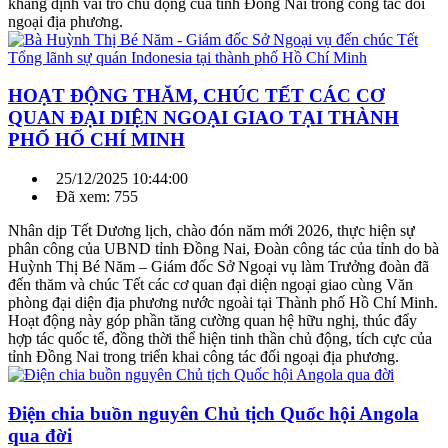
khẳng định vai trò chủ động của tỉnh Đồng Nai trong công tác đối
ngoại địa phương.
HOẠT ĐỘNG THĂM, CHÚC TẾT CÁC CƠ
QUAN ĐẠI DIỆN NGOẠI GIAO TẠI THÀNH
PHỐ HỐ CHÍ MINH
25/12/2025 10:44:00
Đã xem: 755
Nhân dịp Tết Dương lịch, chào đón năm mới 2026, thực hiện sự
phân công của UBND tỉnh Đồng Nai, Đoàn công tác của tỉnh do bà
Huỳnh Thị Bé Năm – Giám đốc Sở Ngoại vụ làm Trưởng đoàn đã
đến thăm và chúc Tết các cơ quan đại diện ngoại giao cùng Văn
phòng đại diện địa phương nước ngoài tại Thành phố Hồ Chí Minh.
Hoạt động này góp phần tăng cường quan hệ hữu nghị, thúc đẩy
hợp tác quốc tế, đồng thời thể hiện tinh thần chủ động, tích cực của
tỉnh Đồng Nai trong triển khai công tác đối ngoại địa phương.
Điện chia buồn nguyên Chủ tịch Quốc hội Angola
qua đời