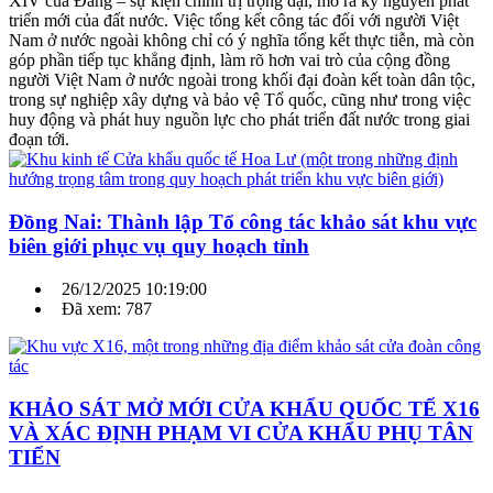
XIV của Đảng – sự kiện chính trị trọng đại, mở ra kỷ nguyên phát
triển mới của đất nước. Việc tổng kết công tác đối với người Việt
Nam ở nước ngoài không chỉ có ý nghĩa tổng kết thực tiễn, mà còn
góp phần tiếp tục khẳng định, làm rõ hơn vai trò của cộng đồng
người Việt Nam ở nước ngoài trong khối đại đoàn kết toàn dân tộc,
trong sự nghiệp xây dựng và bảo vệ Tổ quốc, cũng như trong việc
huy động và phát huy nguồn lực cho phát triển đất nước trong giai
đoạn tới.
Đồng Nai: Thành lập Tổ công tác khảo sát khu vực
biên giới phục vụ quy hoạch tỉnh
26/12/2025 10:19:00
Đã xem: 787
KHẢO SÁT MỞ MỚI CỬA KHẨU QUỐC TẾ X16
VÀ XÁC ĐỊNH PHẠM VI CỬA KHẨU PHỤ TÂN
TIẾN