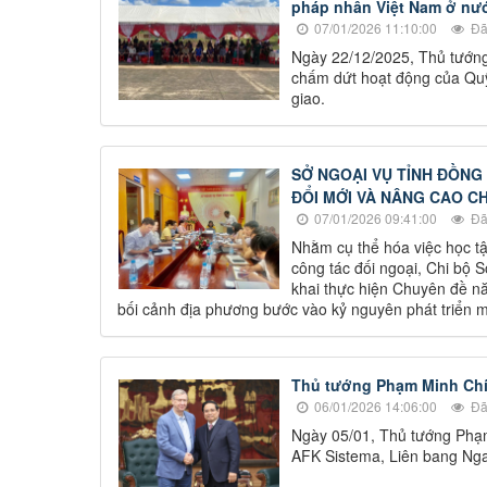
pháp nhân Việt Nam ở nư
07/01/2026 11:10:00
Đã
Ngày 22/12/2025, Thủ tướng
chấm dứt hoạt động của Quỹ
giao.
SỞ NGOẠI VỤ TỈNH ĐỒNG 
ĐỔI MỚI VÀ NÂNG CAO C
07/01/2026 09:41:00
Đã
Nhằm cụ thể hóa việc học tậ
công tác đối ngoại, Chi bộ 
khai thực hiện Chuyên đề n
bối cảnh địa phương bước vào kỷ nguyên phát triển m
Thủ tướng Phạm Minh Chín
06/01/2026 14:06:00
Đã
Ngày 05/01, Thủ tướng Phạm
AFK Sistema, Liên bang Ng