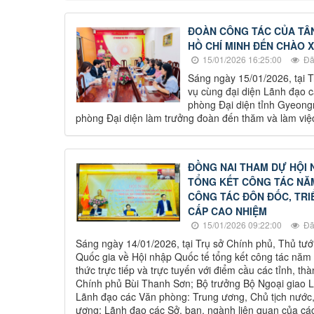
ĐOÀN CÔNG TÁC CỦA TÂN
HỒ CHÍ MINH ĐẾN CHÀO 
15/01/2026 16:25:00
Đã
Sáng ngày 15/01/2026, tại 
vụ cùng đại diện Lãnh đạo c
phòng Đại diện tỉnh Gyeon
phòng Đại diện làm trưởng đoàn đến thăm và làm việc
ĐỒNG NAI THAM DỰ HỘI 
TỔNG KẾT CÔNG TÁC NĂM
CÔNG TÁC ĐÔN ĐỐC, TRI
CẤP CAO NHIỆM
15/01/2026 09:22:00
Đã
Sáng ngày 14/01/2026, tại Trụ sở Chính phủ, Thủ tư
Quốc gia về Hội nhập Quốc tế tổng kết công tác nă
thức trực tiếp và trực tuyến với điểm cầu các tỉnh, 
Chính phủ Bùi Thanh Sơn; Bộ trưởng Bộ Ngoại giao L
Lãnh đạo các Văn phòng: Trung ương, Chủ tịch nước, 
ương; Lãnh đạo các Sở, ban, ngành liên quan của cá