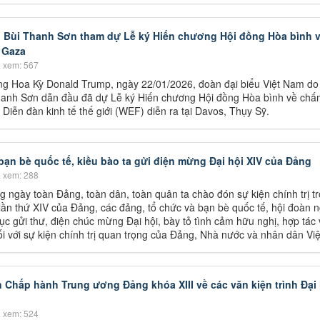
 Bùi Thanh Sơn tham dự Lễ ký Hiến chương Hội đồng Hòa bình 
 Gaza
 xem: 567
ống Hoa Kỳ Donald Trump, ngày 22/01/2026, đoàn đại biểu Việt Nam do
hanh Sơn dẫn đầu đã dự Lễ ký Hiến chương Hội đồng Hòa bình về chấ
 Diễn đàn kinh tế thế giới (WEF) diễn ra tại Davos, Thụy Sỹ.
bạn bè quốc tế, kiều bào ta gửi điện mừng Đại hội XIV của Đảng
 xem: 288
 ngày toàn Đảng, toàn dân, toàn quân ta chào đón sự kiện chính trị tr
 lần thứ XIV của Đảng, các đảng, tổ chức và bạn bè quốc tế, hội đoàn 
ục gửi thư, điện chúc mừng Đại hội, bày tỏ tình cảm hữu nghị, hợp tác 
i với sự kiện chính trị quan trọng của Đảng, Nhà nước và nhân dân Vi
Chấp hành Trung ương Đảng khóa XIII về các văn kiện trình Đại 
 xem: 524