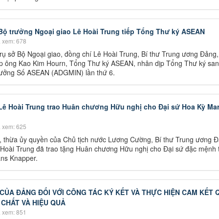
Bộ trưởng Ngoại giao Lê Hoài Trung tiếp Tổng Thư ký ASEAN
 xem: 678
trụ sở Bộ Ngoại giao, đồng chí Lê Hoài Trung, Bí thư Trung ương Đảng
iếp ông Kao Kim Hourn, Tổng Thư ký ASEAN, nhân dịp Tổng Thư ký san
rưởng Số ASEAN (ADGMIN) lần thứ 6.
Lê Hoài Trung trao Huân chương Hữu nghị cho Đại sứ Hoa Kỳ Ma
 xem: 625
i, thừa ủy quyền của Chủ tịch nước Lương Cường, Bí thư Trung ương Đ
 Hoài Trung đã trao tặng Huân chương Hữu nghị cho Đại sứ đặc mệnh 
ans Knapper.
ỦA ĐẢNG ĐỐI VỚI CÔNG TÁC KÝ KẾT VÀ THỰC HIỆN CAM KẾT
 CHẤT VÀ HIỆU QUẢ
 xem: 851