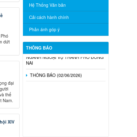
Hệ Thống Văn bản
TÍCH CỰC HƯỞNG ỨNG CUỘC THI
TRỰC TUYẾN “TÌM HIỂU PHÁP LUẬT”
về
Cải cách hành chính
NĂM 2026
Phản ánh góp ý
CÔNG BỐ DANH MỤC THỦ TỤC
 Phó
HÀNH CHÍNH ĐƯỢC PHÂN CẤP, PHÂN
m dứt
QUYỀN THUỘC PHẠM VI QUẢN LÝ CỦA
THÔNG BÁO
NGÀNH NGOẠI VỤ THÀNH PHỐ ĐỒNG
NAI
THÔNG BÁO (02/06/2026)
ọng đại
người
và thể
ệt Nam.
hội XIV