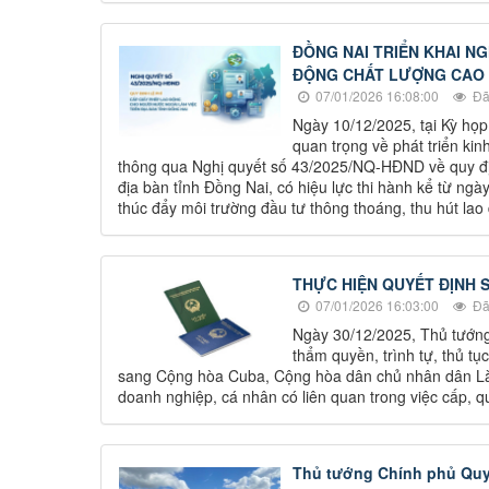
ĐỒNG NAI TRIỂN KHAI N
ĐỘNG CHẤT LƯỢNG CAO V
07/01/2026 16:08:00
Đã
Ngày 10/12/2025, tại Kỳ họp
quan trọng về phát triển kin
thông qua Nghị quyết số 43/2025/NQ-HĐND về quy địn
địa bàn tỉnh Đồng Nai, có hiệu lực thi hành kể từ ng
thúc đẩy môi trường đầu tư thông thoáng, thu hút la
THỰC HIỆN QUYẾT ĐỊNH S
07/01/2026 16:03:00
Đã
Ngày 30/12/2025, Thủ tướng
thẩm quyền, trình tự, thủ t
sang Cộng hòa Cuba, Cộng hòa dân chủ nhân dân Lào
doanh nghiệp, cá nhân có liên quan trong việc cấp, q
Thủ tướng Chính phủ Quyế