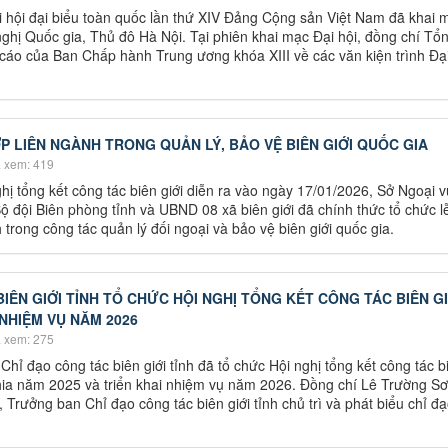
 hội đại biểu toàn quốc lần thứ XIV Đảng Cộng sản Việt Nam đã khai 
nghị Quốc gia, Thủ đô Hà Nội. Tại phiên khai mạc Đại hội, đồng chí Tổ
cáo của Ban Chấp hành Trung ương khóa XIII về các văn kiện trình Đại
P LIÊN NGÀNH TRONG QUẢN LÝ, BẢO VỆ BIÊN GIỚI QUỐC GIA
 xem: 419
ị tổng kết công tác biên giới diễn ra vào ngày 17/01/2026, Sở Ngoại v
ộ đội Biên phòng tỉnh và UBND 08 xã biên giới đã chính thức tổ chức lễ
trong công tác quản lý đối ngoại và bảo vệ biên giới quốc gia.
IÊN GIỚI TỈNH TỔ CHỨC HỘI NGHỊ TỔNG KẾT CÔNG TÁC BIÊN GI
 NHIỆM VỤ NĂM 2026
 xem: 275
ỉ đạo công tác biên giới tỉnh đã tổ chức Hội nghị tổng kết công tác bi
hia năm 2025 và triển khai nhiệm vụ năm 2026. Đồng chí Lê Trường S
Trưởng ban Chỉ đạo công tác biên giới tỉnh chủ trì và phát biểu chỉ đạ