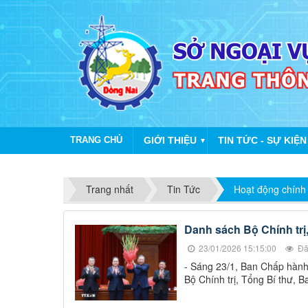
TRANG CHỦ
GIỚI THIỆU
TIN TỨC - SỰ KIỆN
▼
Trang nhất
Tin Tức
Hoạt động chính
Danh sách Bộ Chính tr
23/01/2026 15:15:00
Đã
- Sáng 23/1, Ban Chấp hành 
Bộ Chính trị, Tổng Bí thư, 