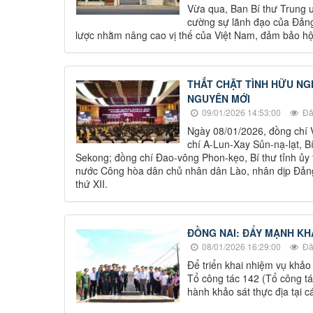
Vừa qua, Ban Bí thư Trung 
cường sự lãnh đạo của Đảng 
lược nhằm nâng cao vị thế của Việt Nam, đảm bảo hội 
THẮT CHẶT TÌNH HỮU NGH
NGUYÊN MỚI
09/01/2026 14:53:00
Đã
Ngày 08/01/2026, đồng chí 
chí A-Lun-Xay Sủn-nạ-lạt, Bí
Sekong; đồng chí Đao-vông Phon-kẹo, Bí thư tỉnh ủy t
nước Công hòa dân chủ nhân dân Lào, nhân dịp Đảng
thứ XII.
ĐỒNG NAI: ĐẨY MẠNH KH
08/01/2026 16:29:00
Đã
Để triển khai nhiệm vụ khảo
Tổ công tác 142 (Tổ công tá
hành khảo sát thực địa tại 