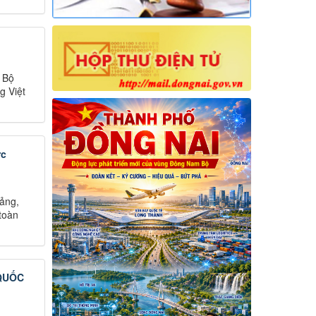
, Bộ
g Việt
rc
ảng,
toàn
 QUỐC