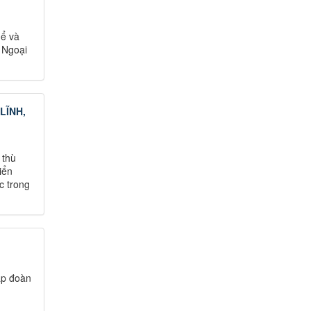
hể và
 Ngoại
LĨNH,
 thù
iển
c trong
ập đoàn