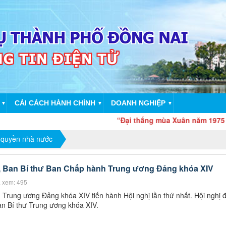
CẢI CÁCH HÀNH CHÍNH
DOANH NGHIỆP
▼
▼
▼
“Đại thắng mùa Xuân năm 1975 - Sức mạnh
 quyền nhà nước
ị, Ban Bí thư Ban Chấp hành Trung ương Đảng khóa XIV
 xem: 495
Trung ương Đảng khóa XIV tiến hành Hội nghị lần thứ nhất. Hội nghị 
Ban Bí thư Trung ương khóa XIV.