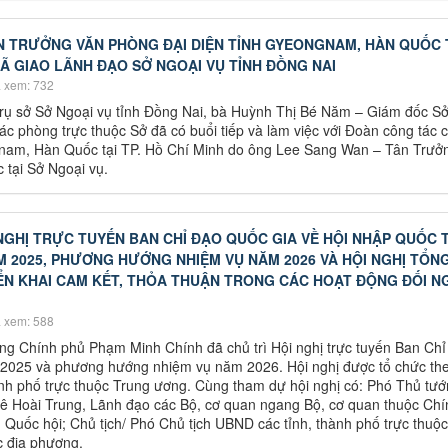
 TRƯỞNG VĂN PHÒNG ĐẠI DIỆN TỈNH GYEONGNAM, HÀN QUỐC T
XÃ GIAO LÃNH ĐẠO SỞ NGOẠI VỤ TỈNH ĐỒNG NAI
 xem: 732
Trụ sở Sở Ngoại vụ tỉnh Đồng Nai, bà Huỳnh Thị Bé Năm – Giám đốc S
ác phòng trực thuộc Sở đã có buổi tiếp và làm việc với Đoàn công tác 
gnam, Hàn Quốc tại TP. Hồ Chí Minh do ông Lee Sang Wan – Tân Trưở
 tại Sở Ngoại vụ.
NGHỊ TRỰC TUYẾN BAN CHỈ ĐẠO QUỐC GIA VỀ HỘI NHẬP QUỐC 
 2025, PHƯƠNG HƯỚNG NHIỆM VỤ NĂM 2026 VÀ HỘI NGHỊ TỔN
ỂN KHAI CAM KẾT, THỎA THUẬN TRONG CÁC HOẠT ĐỘNG ĐỐI N
 xem: 588
ớng Chính phủ Phạm Minh Chính đã chủ trì Hội nghị trực tuyến Ban Chỉ
m 2025 và phương hướng nhiệm vụ năm 2026. Hội nghị được tổ chức th
thành phố trực thuộc Trung ương. Cùng tham dự hội nghị có: Phó Thủ tư
ê Hoài Trung, Lãnh đạo các Bộ, cơ quan ngang Bộ, cơ quan thuộc Chí
Quốc hội; Chủ tịch/ Phó Chủ tịch UBND các tỉnh, thành phố trực thuộ
c địa phương.