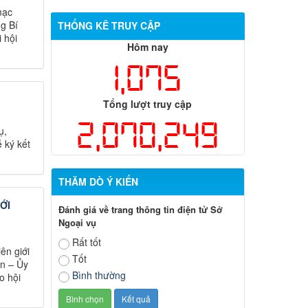
mạc
ng Bí
THỐNG KÊ TRUY CẬP
 hội
Hôm nay
1,075
Tổng lượt truy cập
2,070,249
ụ,
 ký kết
THĂM DÒ Ý KIẾN
ỚI
Đánh giá về trang thông tin điện tử Sở
Ngoại vụ
Rất tốt
ên giới
Tốt
ơn – Ủy
Bình thường
o hội