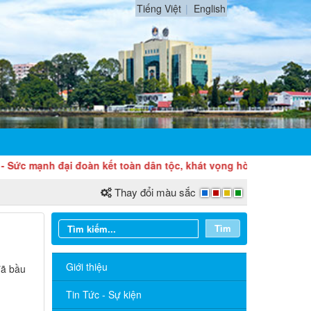
Tiếng Việt
English
 đại đoàn kết toàn dân tộc, khát vọng hòa bình, độc lập dân tộc
Thay đổi màu sắc
Tìm
Giới thiệu
đã bầu
Sở Ngoại vụ thông báo tuyển dụng
hợp đồng thực hiện nhiệm vụ công chức
Tin Tức - Sự kiện
năm 2026