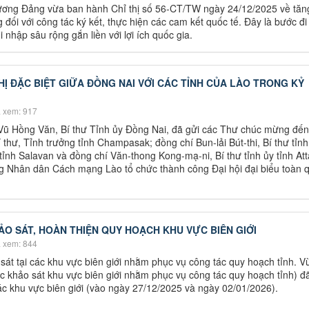
ương Đảng vừa ban hành Chỉ thị số 56-CT/TW ngày 24/12/2025 về tăn
đối với công tác ký kết, thực hiện các cam kết quốc tế. Đây là bước đi
nhập sâu rộng gắn liền với lợi ích quốc gia.
Ị ĐẶC BIỆT GIỮA ĐỒNG NAI VỚI CÁC TỈNH CỦA LÀO TRONG KỶ
 xem: 917
Vũ Hồng Văn, Bí thư Tỉnh ủy Đồng Nai, đã gửi các Thư chúc mừng đế
 thư, Tỉnh trưởng tỉnh Champasak; đồng chí Bun-lải Bút-thi, Bí thư tỉnh
ỉnh Salavan và đồng chí Văn-thong Kong-mạ-ni, Bí thư tỉnh ủy tỉnh At
 Nhân dân Cách mạng Lào tổ chức thành công Đại hội đại biểu toàn q
ẢO SÁT, HOÀN THIỆN QUY HOẠCH KHU VỰC BIÊN GIỚI
 xem: 844
 sát tại các khu vực biên giới nhằm phục vụ công tác quy hoạch tỉnh. V
c khảo sát khu vực biên giới nhằm phục vụ công tác quy hoạch tỉnh) đã
các khu vực biên giới (vào ngày 27/12/2025 và ngày 02/01/2026).