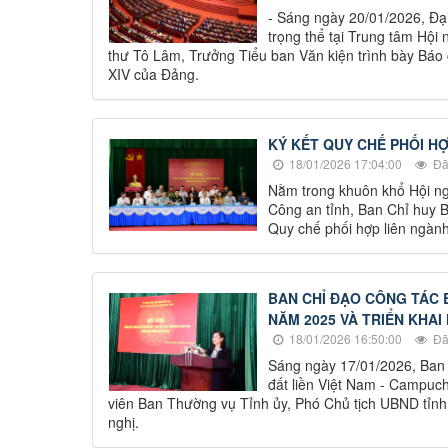
- Sáng ngày 20/01/2026, Đại
trọng thể tại Trung tâm Hội 
thư Tô Lâm, Trưởng Tiểu ban Văn kiện trình bày Báo 
XIV của Đảng.
KÝ KẾT QUY CHẾ PHỐI HỢ
18/01/2026 17:04:00
Đã
Nằm trong khuôn khổ Hội ngh
Công an tỉnh, Ban Chỉ huy B
Quy chế phối hợp liên ngành 
BAN CHỈ ĐẠO CÔNG TÁC B
NĂM 2025 VÀ TRIỂN KHAI
18/01/2026 16:50:00
Đã
Sáng ngày 17/01/2026, Ban Ch
đất liền Việt Nam - Campuc
viên Ban Thường vụ Tỉnh ủy, Phó Chủ tịch UBND tỉnh, 
nghị.