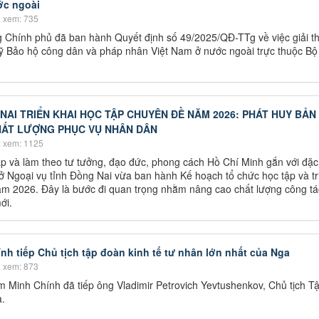
ớc ngoài
 xem: 735
 Chính phủ đã ban hành Quyết định số 49/2025/QĐ-TTg về việc giải t
 Bảo hộ công dân và pháp nhân Việt Nam ở nước ngoài trực thuộc Bộ
NAI TRIỂN KHAI HỌC TẬP CHUYÊN ĐỀ NĂM 2026: PHÁT HUY BẢN 
HẤT LƯỢNG PHỤC VỤ NHÂN DÂN
 xem: 1125
p và làm theo tư tưởng, đạo đức, phong cách Hồ Chí Minh gắn với đặc
Sở Ngoại vụ tỉnh Đồng Nai vừa ban hành Kế hoạch tổ chức học tập và tr
ăm 2026. Đây là bước đi quan trọng nhằm nâng cao chất lượng công tá
ới.
h tiếp Chủ tịch tập đoàn kinh tế tư nhân lớn nhất của Nga
 xem: 873
 Minh Chính đã tiếp ông Vladimir Petrovich Yevtushenkov, Chủ tịch T
a.