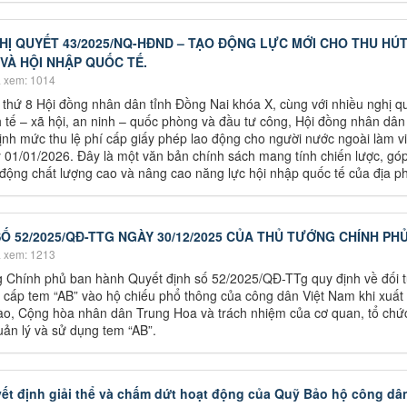
GHỊ QUYẾT 43/2025/NQ-HĐND – TẠO ĐỘNG LỰC MỚI CHO THU HÚ
À HỘI NHẬP QUỐC TẾ.
 xem: 1014
 thứ 8 Hội đồng nhân dân tỉnh Đồng Nai khóa X, cùng với nhiều nghị q
h tế – xã hội, an ninh – quốc phòng và đầu tư công, Hội đồng nhân dân
h mức thu lệ phí cấp giấy phép lao động cho người nước ngoài làm vi
ày 01/01/2026. Đây là một văn bản chính sách mang tính chiến lược, gó
o động chất lượng cao và nâng cao năng lực hội nhập quốc tế của địa p
Ố 52/2025/QĐ-TTG NGÀY 30/12/2025 CỦA THỦ TƯỚNG CHÍNH PH
 xem: 1213
 Chính phủ ban hành Quyết định số 52/2025/QĐ-TTg quy định về đối 
ục cấp tem “AB” vào hộ chiếu phổ thông của công dân Việt Nam khi xuất
, Cộng hòa nhân dân Trung Hoa và trách nhiệm của cơ quan, tổ chứ
uản lý và sử dụng tem “AB”.
t định giải thể và chấm dứt hoạt động của Quỹ Bảo hộ công dâ