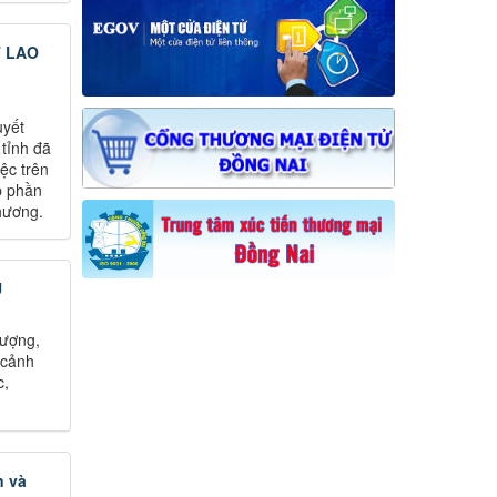
T LAO
uyết
 tỉnh đã
ệc trên
p phần
hương.
Ủ
tượng,
 cảnh
c,
n và