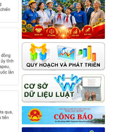
g
 chiến
n đồng
 ủy tỉnh
tapeu,
uốc lần
ừa qua,
 tiến