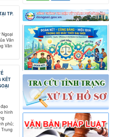
ẠI TP.
ở Ngoại
của Văn
ng Văn
TẾ
G KẾT
GOẠI
 đạo
eo hình
ớng
nh phủ;
c Trung