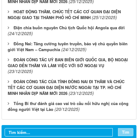
(25/12/2025)
MINH NHÂN DỊP NĂM MỚI 2026
HOẠT ĐỘNG THĂM, CHÚC TẾT CÁC CƠ QUAN ĐẠI DIỆN
(25/12/2025)
NGOẠI GIAO TẠI THÀNH PHỐ HỐ CHÍ MINH
Điện chia buồn nguyên Chủ tịch Quốc hội Angola qua đời
(24/12/2025)
Đồng Nai: Tăng cường tuyên truyền, bảo vệ chủ quyền biên
(24/12/2025)
giới Việt Nam – Campuchia
ĐOÀN CÔNG TÁC UỶ BAN BIÊN GIỚI QUỐC GIA, BỘ NGOẠI
GIAO ĐẾN THĂM VÀ LÀM VIỆC VỚI SỞ NGOẠI VỤ
(23/12/2025)
ĐOÀN CÔNG TÁC CỦA TỈNH ĐỒNG NAI ĐI THĂM VÀ CHÚC
TẾT CÁC CƠ QUAN ĐẠI DIỆN NƯỚC NGOÀI TẠI TP. HỒ CHÍ
(23/12/2025)
MINH NHÂN DỊP NĂM MỚI 2026
Tổng Bí thư đánh giá cao vai trò cầu nối hữu nghị của cộng
(20/12/2025)
đồng người Việt tại Lào
Tìm