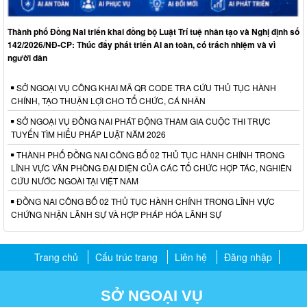
Thành phố Đồng Nai triển khai đồng bộ Luật Trí tuệ nhân tạo và Nghị định số
142/2026/NĐ-CP: Thúc đẩy phát triển AI an toàn, có trách nhiệm và vì
người dân
SỞ NGOẠI VỤ CÔNG KHAI MÃ QR CODE TRA CỨU THỦ TỤC HÀNH
CHÍNH, TẠO THUẬN LỢI CHO TỔ CHỨC, CÁ NHÂN
SỞ NGOẠI VỤ ĐỒNG NAI PHÁT ĐỘNG THAM GIA CUỘC THI TRỰC
TUYẾN TÌM HIỂU PHÁP LUẬT NĂM 2026
THÀNH PHỐ ĐỒNG NAI CÔNG BỐ 02 THỦ TỤC HÀNH CHÍNH TRONG
LĨNH VỰC VĂN PHÒNG ĐẠI DIỆN CỦA CÁC TỔ CHỨC HỢP TÁC, NGHIÊN
CỨU NƯỚC NGOÀI TẠI VIỆT NAM
ĐỒNG NAI CÔNG BỐ 02 THỦ TỤC HÀNH CHÍNH TRONG LĨNH VỰC
CHỨNG NHẬN LÃNH SỰ VÀ HỢP PHÁP HÓA LÃNH SỰ
Trang chủ
Cấu trúc trang
Liên hệ
Đăng nhập
SỞ NGOẠI VỤ