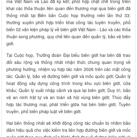
mà Việt Nam và Lào đã ký kết; phối hợp chặt chẽ trong triển
khai các thỏa thuận liên quan đến thương mại qua biên giới đã
thống nhất tại Biên bản Cuộc họp thường niên lần thứ 33;
thường xuyên phối hợp triển khai công tác tuyên truyền, phổ
biến 02 văn kiện pháp lý về biên giới Việt Nam - Lào và các thỏa
thuận song phương, quy chế liên quan đến quản lý, bảo vệ biên
giới.
Tại Cuộc họp, Trưởng đoàn Đại biểu biên giới hai bên đã trao
đổi sâu rộng và thống nhất nhận thức chung quan trọng về
phương hướng, nhiệm vụ hợp tác năm 2026 trên các mặt công
tác: Quản lý, bảo vệ đường biên giới và mốc quốc giới; Quản lý
hoạt động xây dựng công trình trong khu vực biên giới, cửa
khẩu; Quản lý xuất nhập cảnh và qua lại biên giới; Duy trì, bảo
vệ an ninh trật tự và an toàn xã hội vùng biên giới; Thúc đẩy
hợp tác thương mại, phát triển giữa hai bên biên giới; Tuyên
truyền, phổ biến pháp luật về biên giới.
Hai bên thống nhất sẽ khởi động công tác chuẩn bị nhằm bảo
đảm hiệu quả cho việc kiểm tra liên hợp đường biên giới và mốc