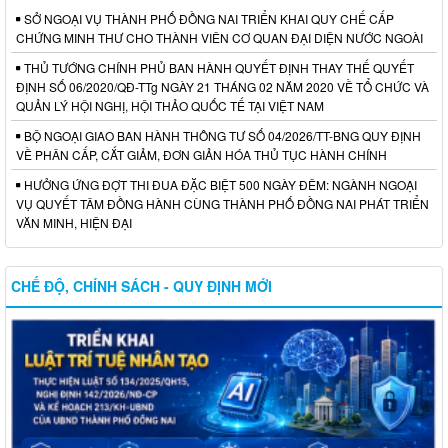
SỞ NGOẠI VỤ THÀNH PHỐ ĐỒNG NAI TRIỂN KHAI QUY CHẾ CẤP
CHỨNG MINH THƯ CHO THÀNH VIÊN CƠ QUAN ĐẠI DIỆN NƯỚC NGOÀI
THỦ TƯỚNG CHÍNH PHỦ BAN HÀNH QUYẾT ĐỊNH THAY THẾ QUYẾT
ĐỊNH SỐ 06/2020/QĐ-TTg NGÀY 21 THÁNG 02 NĂM 2020 VỀ TỔ CHỨC VÀ
QUẢN LÝ HỘI NGHỊ, HỘI THẢO QUỐC TẾ TẠI VIỆT NAM
BỘ NGOẠI GIAO BAN HÀNH THÔNG TƯ SỐ 04/2026/TT-BNG QUY ĐỊNH
VỀ PHÂN CẤP, CẮT GIẢM, ĐƠN GIẢN HÓA THỦ TỤC HÀNH CHÍNH
HƯỞNG ỨNG ĐỢT THI ĐUA ĐẶC BIỆT 500 NGÀY ĐÊM: NGÀNH NGOẠI
VỤ QUYẾT TÂM ĐỒNG HÀNH CÙNG THÀNH PHỐ ĐỒNG NAI PHÁT TRIỂN
VĂN MINH, HIỆN ĐẠI
CHẾ ĐỘ, CHÍNH SÁCH - QUY ĐỊNH MỚI