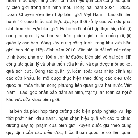
nhằm thúc đẩy, nâng cao hơn nữa hiệu quả của công tác quản
lý biên giới trong tình hình mới. Trong hai năm 2024 - 2025,
Đoàn Chuyên viên liên hợp biên giới Việt Nam - Lào đã tiến
hành 10 cuộc khảo sát thực địa, kịp thời xử lý các vấn đề phát
sinh trên khu vực biên giới. Hai bên đã phối hợp thực hiện tốt: (i)
công tác quản lý và bảo vệ đường biên giới, mốc quốc giới; (ii)
quản lý các hoạt động xây dựng công trình trong khu vực biên
giới theo đúng Hiệp định năm 2016, đặc biệt là đối với các công
trình trong phạm vi 100m tính từ đường biên giới về hai bên; (iii)
công tác quản lý và phát triển cửa khẩu và đạt được một số kết
quả tích cực. Công tác quản lý, kiểm soát xuất nhập cảnh tại
các cửa khẩu, lối mở được thực hiện theo đúng các điều ước
quốc tế, thỏa thuận song phương liên quan giữa hai nước Việt
Nam - Lào, góp phần bảo đảm an ninh, trật tự, an toàn xã hội ở
khu vực cửa khẩu biên giới.
Hai bên đã phối hợp tăng cường các biện pháp nghiệp vụ, kịp
thời phát hiện, đấu tranh, ngăn chặn hiệu quả với các tổ chức,
đường dây tội phạm qua biên giới, xuyên quốc gia theo đúng
quy định của các điều ước, thỏa thuận quốc tế có liên quan