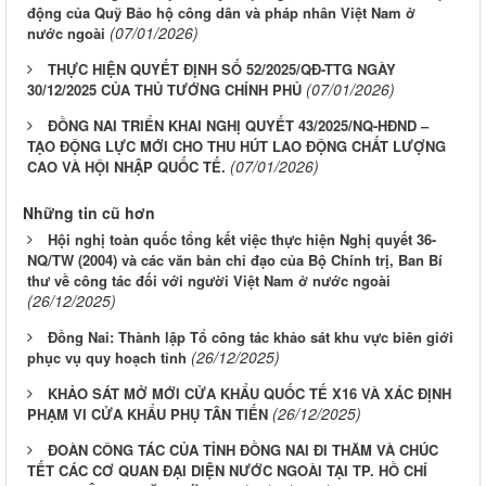
động của Quỹ Bảo hộ công dân và pháp nhân Việt Nam ở
(07/01/2026)
nước ngoài
THỰC HIỆN QUYẾT ĐỊNH SỐ 52/2025/QĐ-TTG NGÀY
(07/01/2026)
30/12/2025 CỦA THỦ TƯỚNG CHÍNH PHỦ
ĐỒNG NAI TRIỂN KHAI NGHỊ QUYẾT 43/2025/NQ-HĐND –
TẠO ĐỘNG LỰC MỚI CHO THU HÚT LAO ĐỘNG CHẤT LƯỢNG
(07/01/2026)
CAO VÀ HỘI NHẬP QUỐC TẾ.
Những tin cũ hơn
Hội nghị toàn quốc tổng kết việc thực hiện Nghị quyết 36-
NQ/TW (2004) và các văn bản chỉ đạo của Bộ Chính trị, Ban Bí
thư về công tác đối với người Việt Nam ở nước ngoài
(26/12/2025)
Đồng Nai: Thành lập Tổ công tác khảo sát khu vực biên giới
(26/12/2025)
phục vụ quy hoạch tỉnh
KHẢO SÁT MỞ MỚI CỬA KHẨU QUỐC TẾ X16 VÀ XÁC ĐỊNH
(26/12/2025)
PHẠM VI CỬA KHẨU PHỤ TÂN TIẾN
ĐOÀN CÔNG TÁC CỦA TỈNH ĐỒNG NAI ĐI THĂM VÀ CHÚC
TẾT CÁC CƠ QUAN ĐẠI DIỆN NƯỚC NGOÀI TẠI TP. HỒ CHÍ