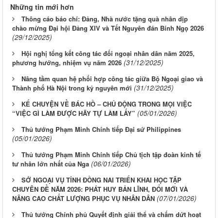
Những tin mới hơn
Thông cáo báo chí: Đảng, Nhà nước tặng quà nhân dịp
chào mừng Đại hội Đảng XIV và Tết Nguyên đán Bính Ngọ 2026
(29/12/2025)
Hội nghị tổng kết công tác đối ngoại nhân dân năm 2025,
(31/12/2025)
phương hướng, nhiệm vụ năm 2026
Nâng tầm quan hệ phối hợp công tác giữa Bộ Ngoại giao và
(31/12/2025)
Thành phố Hà Nội trong kỷ nguyên mới
KỂ CHUYỆN VỀ BÁC HỒ – CHỦ ĐỘNG TRONG MỌI VIỆC
(05/01/2026)
“VIỆC GÌ LÀM ĐƯỢC HÃY TỰ LÀM LẤY”
Thủ tướng Phạm Minh Chính tiếp Đại sứ Philippines
(05/01/2026)
Thủ tướng Phạm Minh Chính tiếp Chủ tịch tập đoàn kinh tế
(06/01/2026)
tư nhân lớn nhất của Nga
SỞ NGOẠI VỤ TỈNH ĐỒNG NAI TRIỂN KHAI HỌC TẬP
CHUYÊN ĐỀ NĂM 2026: PHÁT HUY BẢN LĨNH, ĐỔI MỚI VÀ
(07/01/2026)
NÂNG CAO CHẤT LƯỢNG PHỤC VỤ NHÂN DÂN
Thủ tướng Chính phủ Quyết định giải thể và chấm dứt hoạt