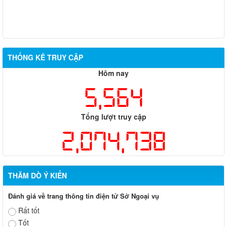
THỐNG KÊ TRUY CẬP
Hôm nay
5,564
Tổng lượt truy cập
2,074,738
THĂM DÒ Ý KIẾN
Đánh giá về trang thông tin điện tử Sở Ngoại vụ
Rất tốt
Tốt