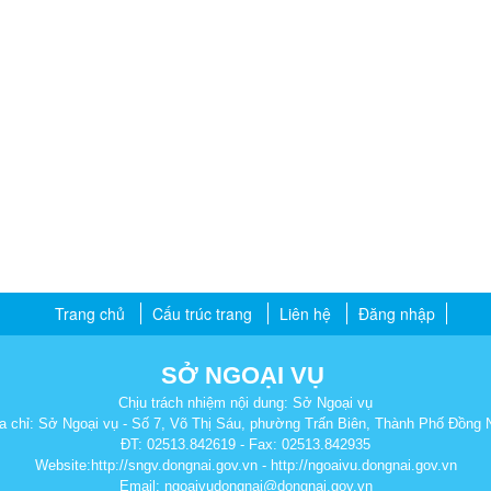
Trang chủ
Cấu trúc trang
Liên hệ
Đăng nhập
SỞ NGOẠI VỤ
Chịu trách nhiệm nội dung: Sở Ngoại vụ
a chỉ: Sở Ngoại vụ - Số 7, Võ Thị Sáu, phường Trấn Biên, Thành Phố Đồng 
ĐT: 02513.842619 - Fax: 02513.842935
Website:http://sngv.dongnai.gov.vn - http://ngoaivu.dongnai.gov.vn
Email: ngoaivudongnai@dongnai.gov.vn