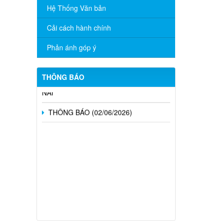
TÍCH CỰC HƯỞNG ỨNG CUỘC THI
Hệ Thống Văn bản
TRỰC TUYẾN “TÌM HIỂU PHÁP LUẬT”
NĂM 2026
Cải cách hành chính
CÔNG BỐ DANH MỤC THỦ TỤC
Phản ánh góp ý
HÀNH CHÍNH ĐƯỢC PHÂN CẤP, PHÂN
QUYỀN THUỘC PHẠM VI QUẢN LÝ CỦA
NGÀNH NGOẠI VỤ THÀNH PHỐ ĐỒNG
THÔNG BÁO
NAI
THÔNG BÁO (02/06/2026)