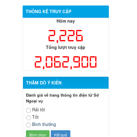
THỐNG KÊ TRUY CẬP
Hôm nay
2,226
Tổng lượt truy cập
2,062,900
THĂM DÒ Ý KIẾN
Đánh giá về trang thông tin điện tử Sở
Ngoại vụ
Rất tốt
Tốt
Bình thường