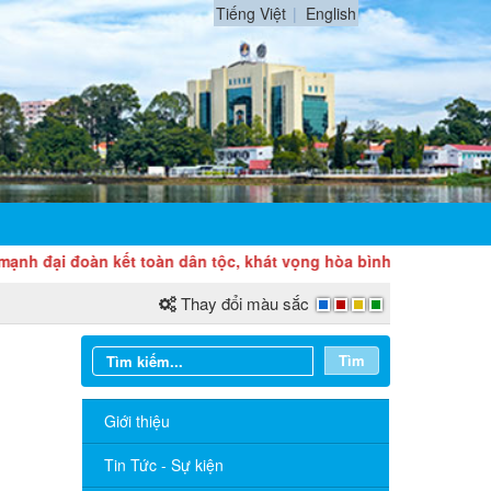
Tiếng Việt
English
i đoàn kết toàn dân tộc, khát vọng hòa bình, độc lập dân tộc và
Thay đổi màu sắc
Tìm
Giới thiệu
Sở Ngoại vụ thông báo tuyển dụng
hợp đồng thực hiện nhiệm vụ công chức
năm 2026
Tin Tức - Sự kiện