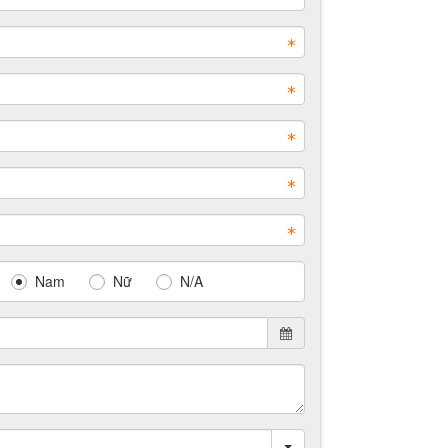
Nam
Nữ
N/A