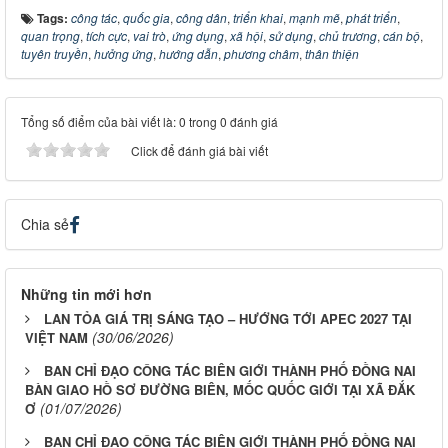
Tags:
công tác
,
quốc gia
,
công dân
,
triển khai
,
mạnh mẽ
,
phát triển
,
quan trọng
,
tích cực
,
vai trò
,
ứng dụng
,
xã hội
,
sử dụng
,
chủ trương
,
cán bộ
,
tuyên truyền
,
hưởng ứng
,
hướng dẫn
,
phương châm
,
thân thiện
Tổng số điểm của bài viết là: 0 trong 0 đánh giá
Click để đánh giá bài viết
Chia sẻ
Những tin mới hơn
LAN TỎA GIÁ TRỊ SÁNG TẠO – HƯỚNG TỚI APEC 2027 TẠI
(30/06/2026)
VIỆT NAM
BAN CHỈ ĐẠO CÔNG TÁC BIÊN GIỚI THÀNH PHỐ ĐỒNG NAI
BÀN GIAO HỒ SƠ ĐƯỜNG BIÊN, MỐC QUỐC GIỚI TẠI XÃ ĐẮK
(01/07/2026)
Ơ
BAN CHỈ ĐẠO CÔNG TÁC BIÊN GIỚI THÀNH PHỐ ĐỒNG NAI