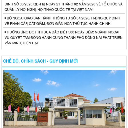
ĐỊNH SỐ 06/2020/QĐ-TTg NGÀY 21 THÁNG 02 NĂM 2020 VỀ TỔ CHỨC VÀ
QUẢN LÝ HỘI NGHỊ, HỘI THẢO QUỐC TẾ TẠI VIỆT NAM
BỘ NGOẠI GIAO BAN HÀNH THÔNG TƯ SỐ 04/2026/TT-BNG QUY ĐỊNH
VỀ PHÂN CẤP, CẮT GIẢM, ĐƠN GIẢN HÓA THỦ TỤC HÀNH CHÍNH
HƯỞNG ỨNG ĐỢT THI ĐUA ĐẶC BIỆT 500 NGÀY ĐÊM: NGÀNH NGOẠI
VỤ QUYẾT TÂM ĐỒNG HÀNH CÙNG THÀNH PHỐ ĐỒNG NAI PHÁT TRIỂN
VĂN MINH, HIỆN ĐẠI
CHẾ ĐỘ, CHÍNH SÁCH - QUY ĐỊNH MỚI