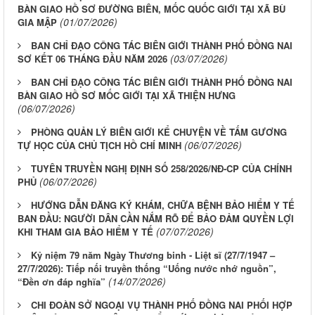
BÀN GIAO HỒ SƠ ĐƯỜNG BIÊN, MỐC QUỐC GIỚI TẠI XÃ BÙ
(01/07/2026)
GIA MẬP
BAN CHỈ ĐẠO CÔNG TÁC BIÊN GIỚI THÀNH PHỐ ĐỒNG NAI
(03/07/2026)
SƠ KẾT 06 THÁNG ĐẦU NĂM 2026
BAN CHỈ ĐẠO CÔNG TÁC BIÊN GIỚI THÀNH PHỐ ĐỒNG NAI
BÀN GIAO HỒ SƠ MỐC GIỚI TẠI XÃ THIỆN HƯNG
(06/07/2026)
PHÒNG QUẢN LÝ BIÊN GIỚI KỂ CHUYỆN VỀ TẤM GƯƠNG
(06/07/2026)
TỰ HỌC CỦA CHỦ TỊCH HỒ CHÍ MINH
TUYÊN TRUYỀN NGHỊ ĐỊNH SỐ 258/2026/NĐ-CP CỦA CHÍNH
(06/07/2026)
PHỦ
HƯỚNG DẪN ĐĂNG KÝ KHÁM, CHỮA BỆNH BẢO HIỂM Y TẾ
BAN ĐẦU: NGƯỜI DÂN CẦN NẮM RÕ ĐỂ BẢO ĐẢM QUYỀN LỢI
(07/07/2026)
KHI THAM GIA BẢO HIỂM Y TẾ
Kỷ niệm 79 năm Ngày Thương binh - Liệt sĩ (27/7/1947 –
27/7/2026): Tiếp nối truyền thống “Uống nước nhớ nguồn”,
(14/07/2026)
“Đền ơn đáp nghĩa”
CHI ĐOÀN SỞ NGOẠI VỤ THÀNH PHỐ ĐỒNG NAI PHỐI HỢP