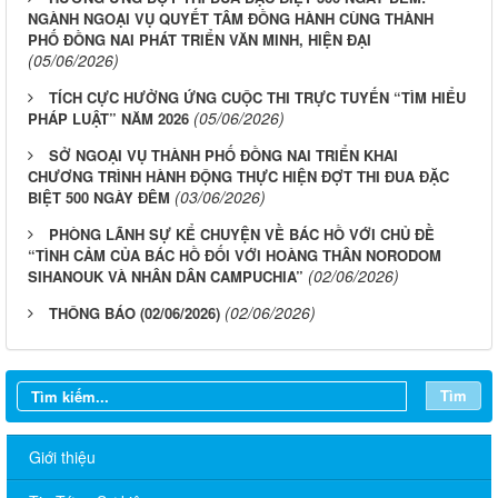
NGÀNH NGOẠI VỤ QUYẾT TÂM ĐỒNG HÀNH CÙNG THÀNH
PHỐ ĐỒNG NAI PHÁT TRIỂN VĂN MINH, HIỆN ĐẠI
(05/06/2026)
TÍCH CỰC HƯỞNG ỨNG CUỘC THI TRỰC TUYẾN “TÌM HIỂU
(05/06/2026)
PHÁP LUẬT” NĂM 2026
SỞ NGOẠI VỤ THÀNH PHỐ ĐỒNG NAI TRIỂN KHAI
CHƯƠNG TRÌNH HÀNH ĐỘNG THỰC HIỆN ĐỢT THI ĐUA ĐẶC
(03/06/2026)
BIỆT 500 NGÀY ĐÊM
PHÒNG LÃNH SỰ KỂ CHUYỆN VỀ BÁC HỒ VỚI CHỦ ĐỀ
“TÌNH CẢM CỦA BÁC HỒ ĐỐI VỚI HOÀNG THÂN NORODOM
(02/06/2026)
SIHANOUK VÀ NHÂN DÂN CAMPUCHIA”
(02/06/2026)
THÔNG BÁO (02/06/2026)
Tìm
Giới thiệu