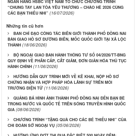
NGÂN HÀNG HSBC VIỆT NAM TỔ CHỨC CHƯƠNG TRÌNH
“CHUNG TAY LAN TỎA YÊU THƯƠNG – CHÀO HÈ 2026 CÙNG
(16/07/2026)
CÁC BẠN THIẾU NHI”
Những tin cũ hơn
BAN CHỈ ĐẠO CÔNG TÁC BIÊN GIỚI THÀNH PHỐ ĐỒNG NAI
BÀN GIAO HỒ SƠ ĐƯỜNG BIÊN, MỐC QUỐC GIỚI TẠI XÃ LỘC
(18/06/2026)
THÀNH
BỘ NGOẠI GIAO BAN HÀNH THÔNG TƯ SỐ 04/2026/TT-BNG
QUY ĐỊNH VỀ PHÂN CẤP, CẮT GIẢM, ĐƠN GIẢN HÓA THỦ TỤC
(11/06/2026)
HÀNH CHÍNH
HƯỚNG DẪN QUY TRÌNH MỚI VỀ KÊ KHAI, NỘP HỒ SƠ
CHỨNG NHẬN VÀ HỢP PHÁP HÓA LÃNH SỰ TRÊN MÔI
(11/06/2026)
TRƯỜNG ĐIỆN TỬ
QUẢNG BÁ HÌNH ẢNH THÀNH PHỐ ĐỒNG NAI ĐẾN BẠN BÈ
TRONG NƯỚC VÀ QUỐC TẾ TRÊN SÓNG TRUYỀN HÌNH QUỐC
(08/06/2026)
GIA
CHƯƠNG TRÌNH “TẶNG QUÀ CHO CÁC BÉ THIẾU NHI” CỦA
(05/06/2026)
CHI ĐOÀN SỞ NGOẠI VỤ
HƯỞNG ỨNG ĐỢT THI ĐUA ĐẶC BIỆT 500 NGÀY ĐÊM: