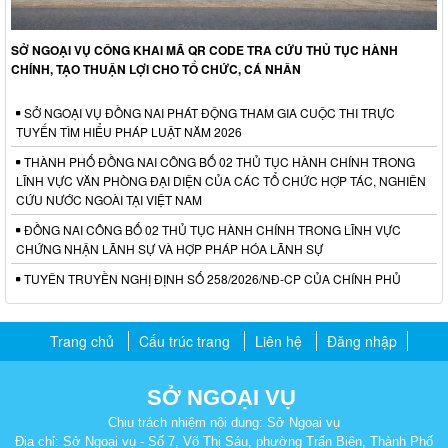
SỞ NGOẠI VỤ CÔNG KHAI MÃ QR CODE TRA CỨU THỦ TỤC HÀNH
CHÍNH, TẠO THUẬN LỢI CHO TỔ CHỨC, CÁ NHÂN
SỞ NGOẠI VỤ ĐỒNG NAI PHÁT ĐỘNG THAM GIA CUỘC THI TRỰC
TUYẾN TÌM HIỂU PHÁP LUẬT NĂM 2026
THÀNH PHỐ ĐỒNG NAI CÔNG BỐ 02 THỦ TỤC HÀNH CHÍNH TRONG
LĨNH VỰC VĂN PHÒNG ĐẠI DIỆN CỦA CÁC TỔ CHỨC HỢP TÁC, NGHIÊN
CỨU NƯỚC NGOÀI TẠI VIỆT NAM
ĐỒNG NAI CÔNG BỐ 02 THỦ TỤC HÀNH CHÍNH TRONG LĨNH VỰC
CHỨNG NHẬN LÃNH SỰ VÀ HỢP PHÁP HÓA LÃNH SỰ
TUYÊN TRUYỀN NGHỊ ĐỊNH SỐ 258/2026/NĐ-CP CỦA CHÍNH PHỦ
Trang chủ
Cấu trúc trang
Liên hệ
Đăng nhập
SỞ NGOẠI VỤ
Chịu trách nhiệm nội dung: Sở Ngoại vụ
Địa chỉ: Sở Ngoại vụ - Số 7, Võ Thị Sáu, phường Trấn Biên, Thành Phố