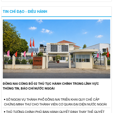
TIN CHỈ ĐẠO - ĐIỀU HÀNH
ĐỒNG NAI CÔNG BỐ 02 THỦ TỤC HÀNH CHÍNH TRONG LĨNH VỰC
THÔNG TIN, BÁO CHÍ NƯỚC NGOÀI
SỞ NGOẠI VỤ THÀNH PHỐ ĐỒNG NAI TRIỂN KHAI QUY CHẾ CẤP
CHỨNG MINH THƯ CHO THÀNH VIÊN CƠ QUAN ĐẠI DIỆN NƯỚC NGOÀI
THỦ TƯỚNG CHÍNH PHỦ BAN HÀNH QUYẾT ĐỊNH THAY THẾ QUYẾT