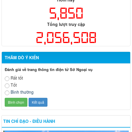
5,850
Tổng lượt truy cập
2,056,508
THĂM DÒ Ý KIẾN
Đánh giá về trang thông tin điện tử Sở Ngoại vụ
Rất tốt
Tốt
Bình thường
TIN CHỈ ĐẠO - ĐIỀU HÀNH