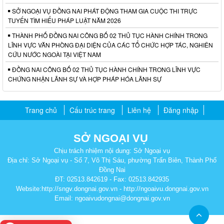
SỞ NGOẠI VỤ ĐỒNG NAI PHÁT ĐỘNG THAM GIA CUỘC THI TRỰC
TUYẾN TÌM HIỂU PHÁP LUẬT NĂM 2026
THÀNH PHỐ ĐỒNG NAI CÔNG BỐ 02 THỦ TỤC HÀNH CHÍNH TRONG
LĨNH VỰC VĂN PHÒNG ĐẠI DIỆN CỦA CÁC TỔ CHỨC HỢP TÁC, NGHIÊN
CỨU NƯỚC NGOÀI TẠI VIỆT NAM
ĐỒNG NAI CÔNG BỐ 02 THỦ TỤC HÀNH CHÍNH TRONG LĨNH VỰC
CHỨNG NHẬN LÃNH SỰ VÀ HỢP PHÁP HÓA LÃNH SỰ
Trang chủ
Cấu trúc trang
Liên hệ
Đăng nhập
SỞ NGOẠI VỤ
Chịu trách nhiệm nội dung: Sở Ngoại vụ
Địa chỉ: Sở Ngoại vụ - Số 7, Võ Thị Sáu, phường Trấn Biên, Thành Phố
Đồng Nai
ĐT: 02513.842619 - Fax: 02513.842935
Website:http://sngv.dongnai.gov.vn - http://ngoaivu.dongnai.gov.vn
Email: ngoaivudongnai@dongnai.gov.vn