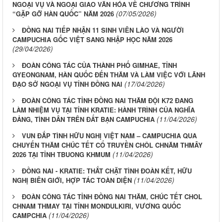
NGOẠI VỤ VÀ NGOẠI GIAO VĂN HÓA VỀ CHƯƠNG TRÌNH
(07/05/2026)
“GẶP GỠ HÀN QUỐC” NĂM 2026
ĐỒNG NAI TIẾP NHẬN 11 SINH VIÊN LÀO VÀ NGƯỜI
CAMPUCHIA GỐC VIỆT SANG NHẬP HỌC NĂM 2026
(29/04/2026)
ĐOÀN CÔNG TÁC CỦA THÀNH PHỐ GIMHAE, TỈNH
GYEONGNAM, HÀN QUỐC ĐẾN THĂM VÀ LÀM VIỆC VỚI LÃNH
(17/04/2026)
ĐẠO SỞ NGOẠI VỤ TỈNH ĐỒNG NAI
ĐOÀN CÔNG TÁC TỈNH ĐỒNG NAI THĂM ĐỘI K72 ĐANG
LÀM NHIỆM VỤ TẠI TỈNH KRATIE: HÀNH TRÌNH CỦA NGHĨA
(11/04/2026)
ĐẢNG, TÌNH DÂN TRÊN ĐẤT BẠN CAMPUCHIA
VUN ĐẮP TÌNH HỮU NGHỊ VIỆT NAM – CAMPUCHIA QUA
CHUYẾN THĂM CHÚC TẾT CỔ TRUYỀN CHÔL CHNĂM THMÂY
(11/04/2026)
2026 TẠI TỈNH TBUONG KHMUM
ĐỒNG NAI - KRATIE: THẮT CHẶT TÌNH ĐOÀN KẾT, HỮU
(11/04/2026)
NGHỊ BIÊN GIỚI, HỢP TÁC TOÀN DIỆN
ĐOÀN CÔNG TÁC TỈNH ĐỒNG NAI THĂM, CHÚC TẾT CHOL
CHNAM THMAY TẠI TỈNH MONDULKIRI, VƯƠNG QUỐC
(11/04/2026)
CAMPCHIA