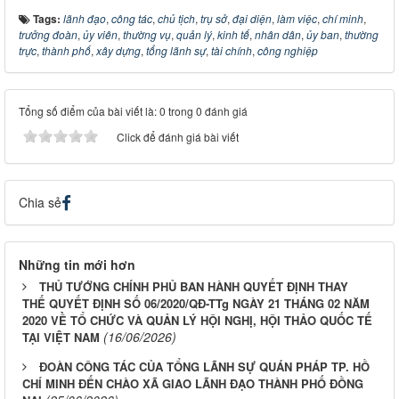
Tags:
lãnh đạo
,
công tác
,
chủ tịch
,
trụ sở
,
đại diện
,
làm việc
,
chí minh
,
trưởng đoàn
,
ủy viên
,
thường vụ
,
quản lý
,
kinh tế
,
nhân dân
,
ủy ban
,
thường
trực
,
thành phố
,
xây dựng
,
tổng lãnh sự
,
tài chính
,
công nghiệp
Tổng số điểm của bài viết là: 0 trong 0 đánh giá
Click để đánh giá bài viết
Chia sẻ
Những tin mới hơn
THỦ TƯỚNG CHÍNH PHỦ BAN HÀNH QUYẾT ĐỊNH THAY
THẾ QUYẾT ĐỊNH SỐ 06/2020/QĐ-TTg NGÀY 21 THÁNG 02 NĂM
2020 VỀ TỔ CHỨC VÀ QUẢN LÝ HỘI NGHỊ, HỘI THẢO QUỐC TẾ
(16/06/2026)
TẠI VIỆT NAM
ĐOÀN CÔNG TÁC CỦA TỔNG LÃNH SỰ QUÁN PHÁP TP. HỒ
CHÍ MINH ĐẾN CHÀO XÃ GIAO LÃNH ĐẠO THÀNH PHỐ ĐỒNG