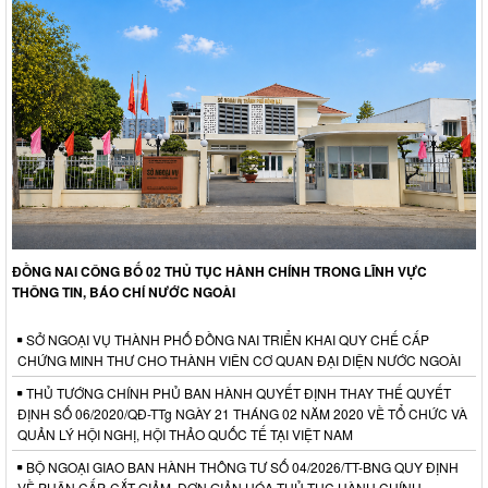
ĐỒNG NAI CÔNG BỐ 02 THỦ TỤC HÀNH CHÍNH TRONG LĨNH VỰC
THÔNG TIN, BÁO CHÍ NƯỚC NGOÀI
SỞ NGOẠI VỤ THÀNH PHỐ ĐỒNG NAI TRIỂN KHAI QUY CHẾ CẤP
CHỨNG MINH THƯ CHO THÀNH VIÊN CƠ QUAN ĐẠI DIỆN NƯỚC NGOÀI
THỦ TƯỚNG CHÍNH PHỦ BAN HÀNH QUYẾT ĐỊNH THAY THẾ QUYẾT
ĐỊNH SỐ 06/2020/QĐ-TTg NGÀY 21 THÁNG 02 NĂM 2020 VỀ TỔ CHỨC VÀ
QUẢN LÝ HỘI NGHỊ, HỘI THẢO QUỐC TẾ TẠI VIỆT NAM
BỘ NGOẠI GIAO BAN HÀNH THÔNG TƯ SỐ 04/2026/TT-BNG QUY ĐỊNH
VỀ PHÂN CẤP, CẮT GIẢM, ĐƠN GIẢN HÓA THỦ TỤC HÀNH CHÍNH