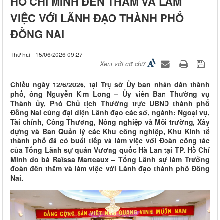
HỒ CHÍ MINH ĐẾN THĂM VÀ LÀM
VIỆC VỚI LÃNH ĐẠO THÀNH PHỐ
ĐỒNG NAI
Thứ hai - 15/06/2026 09:27
Xem với cỡ chữ
Chiều ngày 12/6/2026, tại Trụ sở Ủy ban nhân dân thành
phố, ông Nguyễn Kim Long – Ủy viên Ban Thường vụ
Thành ủy, Phó Chủ tịch Thường trực UBND thành phố
Đồng Nai cùng đại diện Lãnh đạo các sở, ngành: Ngoại vụ,
Tài chính, Công Thương, Nông nghiệp và Môi trường, Xây
dựng và Ban Quản lý các Khu công nghiệp, Khu Kinh tế
thành phố đã có buổi tiếp và làm việc với Đoàn công tác
của Tổng Lãnh sự quán Vương quốc Hà Lan tại TP. Hồ Chí
Minh do bà Raïssa Marteaux – Tổng Lãnh sự làm Trưởng
đoàn đến thăm và làm việc với Lãnh đạo thành phố Đồng
Nai.