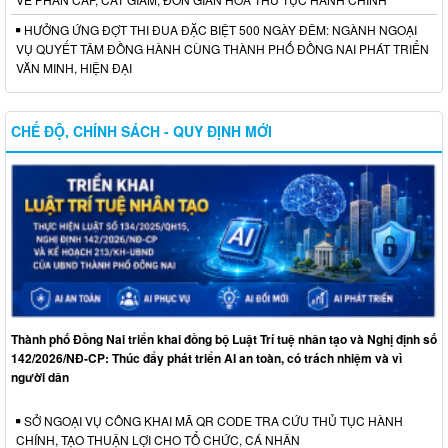
HƯỞNG ỨNG ĐỢT THI ĐUA ĐẶC BIỆT 500 NGÀY ĐÊM: NGÀNH NGOẠI
VỤ QUYẾT TÂM ĐỒNG HÀNH CÙNG THÀNH PHỐ ĐỒNG NAI PHÁT TRIỂN
VĂN MINH, HIỆN ĐẠI
CHẾ ĐỘ, CHÍNH SÁCH - QUY ĐỊNH MỚI
Thành phố Đồng Nai triển khai đồng bộ Luật Trí tuệ nhân tạo và Nghị định số
142/2026/NĐ-CP: Thúc đẩy phát triển AI an toàn, có trách nhiệm và vì
người dân
SỞ NGOẠI VỤ CÔNG KHAI MÃ QR CODE TRA CỨU THỦ TỤC HÀNH
CHÍNH, TẠO THUẬN LỢI CHO TỔ CHỨC, CÁ NHÂN