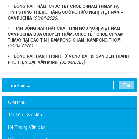
ĐỒNG NAI THĂM, CHÚC TẾT CHOL CHNAM THMAY TẠI
TỈNH STUNG TRENG, TĂNG CƯỜNG HỮU NGHỊ VIỆT NAM –
(09/04/2026)
CAMPUCHIA
TỈNH ĐỒNG NAI THẮT CHẶT TÌNH HỮU NGHỊ VIỆT NAM –
CAMPUCHIA QUA CHUYẾN THĂM, CHÚC TẾT CHOL CHNAM
THMAY TẠI CÁC TỈNH KAMPONG CHAM, KAMPONG THOM
(09/04/2026)
ĐỒNG NAI: HÀNH TRÌNH TỪ VÙNG ĐẤT DI SẢN ĐẾN THÀNH
(02/04/2026)
PHỐ HIỆN ĐẠI, VĂN MINH.
Tìm
Giới thiệu
Tin Tức - Sự kiện
Sở Ngoại vụ thông báo tuyển dụng hợp đồng thực hiện nhiệm
vụ công chức năm 2026
Hệ Thống Văn bản
TÍCH CỰC HƯỞNG ỨNG CUỘC THI TRỰC TUYẾN “TÌM HIỂU