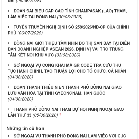
(25/06/2026)
NAI
ĐOÀN ĐẠI BIỂU CẤP CAO TỈNH CHAMPASAK (LÀO) THĂM,
(30/06/2026)
LÀM VIỆC TẠI ĐỒNG NAI
TUYÊN TRUYỀN NGHỊ ĐỊNH SỐ 258/2026/NĐ-CP CỦA CHÍNH
(06/07/2026)
PHỦ
ĐỒNG NAI GIỚI THIỆU TẦM NHÌN ĐÔ THỊ SÂN BAY TẠI DIỄN
ĐÀN DOANH NGHIỆP ASEAN 2026, ĐỊNH VỊ VAI TRÒ TRUNG
(03/08/2026)
TÂM KẾT NỐI KHU VỰC
SỞ NGOẠI VỤ CÔNG KHAI MÃ QR CODE TRA CỨU THỦ
TỤC HÀNH CHÍNH, TẠO THUẬN LỢI CHO TỔ CHỨC, CÁ NHÂN
(04/08/2026)
ĐOÀN THANH THIẾU NIÊN THÀNH PHỐ ĐỒNG NAI GIAO
LƯU VĂN HÓA TẠI TỈNH GYEONGNAM, HÀN QUỐC
(04/08/2026)
THÀNH PHỐ ĐỒNG NAI THAM DỰ HỘI NGHỊ NGOẠI GIAO
(05/08/2026)
LẦN THỨ 33
Những tin cũ hơn
SỞ NGOẠI VỤ THÀNH PHỐ ĐỒNG NAI LÀM VIỆC VỚI CỤC