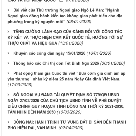
Bài viết của Thứ trưởng Ngoại giao Ngô Lê Văn: "Ngành
Ngoại giao đồng hành kiến tạo không gian phát triển cho địa
(08/01/2026)
phương trong kỷ nguyên mới"
TĂNG CƯỜNG LÃNH ĐẠO CỦA ĐẢNG ĐỐI VỚI CÔNG TÁC
KÝ KẾT VÀ THỰC HIỆN CAM KẾT QUỐC TẾ, HƯỚNG TỚI SỰ
(13/01/2026)
THỰC CHẤT VÀ HIỆU QUẢ
(16/01/2026)
Khuyến cáo công dân ngày 15/01/2026
(30/01/2026)
Thông báo các Chỉ thị đón Tết Bính Ngọ 2026
Phát động tham gia Cuộc thi viết “Bữa cơm gia đình ấm áp
yêu thương” nhân kỷ niệm 25 năm Ngày Gia đình Việt Nam.
(17/03/2026)
SỞ NGOẠI VỤ ĐĂNG TẢI QUYẾT ĐỊNH SỐ 779/QĐ-UBND
NGÀY 27/02/2026 CỦA CHỦ TỊCH UBND TỈNH VỀ PHÊ DUYỆT
ĐIỀU CHỈNH QUY HOẠCH TỈNH ĐỒNG NAI THỜI KỲ 2021-2030,
(19/03/2026)
TẦM NHÌN ĐẾN NĂM 2050
ĐỒNG NAI: HÀNH TRÌNH TỪ VÙNG ĐẤT DI SẢN ĐẾN THÀNH
(02/04/2026)
PHỐ HIỆN ĐẠI, VĂN MINH.