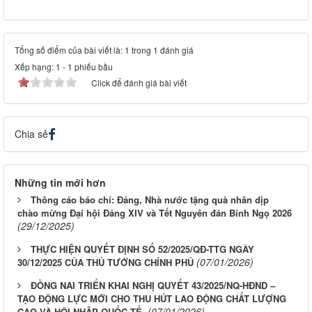
Tổng số điểm của bài viết là: 1 trong 1 đánh giá
Xếp hạng:
1
-
1
phiếu bầu
Click để đánh giá bài viết
Chia sẻ
Những tin mới hơn
Thông cáo báo chí: Đảng, Nhà nước tặng quà nhân dịp
chào mừng Đại hội Đảng XIV và Tết Nguyên đán Bính Ngọ 2026
(29/12/2025)
THỰC HIỆN QUYẾT ĐỊNH SỐ 52/2025/QĐ-TTG NGÀY
(07/01/2026)
30/12/2025 CỦA THỦ TƯỚNG CHÍNH PHỦ
ĐỒNG NAI TRIỂN KHAI NGHỊ QUYẾT 43/2025/NQ-HĐND –
TẠO ĐỘNG LỰC MỚI CHO THU HÚT LAO ĐỘNG CHẤT LƯỢNG
(07/01/2026)
CAO VÀ HỘI NHẬP QUỐC TẾ.