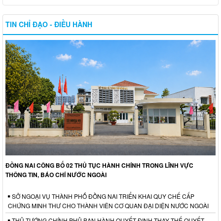
TIN CHỈ ĐẠO - ĐIỀU HÀNH
ĐỒNG NAI CÔNG BỐ 02 THỦ TỤC HÀNH CHÍNH TRONG LĨNH VỰC
THÔNG TIN, BÁO CHÍ NƯỚC NGOÀI
SỞ NGOẠI VỤ THÀNH PHỐ ĐỒNG NAI TRIỂN KHAI QUY CHẾ CẤP
CHỨNG MINH THƯ CHO THÀNH VIÊN CƠ QUAN ĐẠI DIỆN NƯỚC NGOÀI
THỦ TƯỚNG CHÍNH PHỦ BAN HÀNH QUYẾT ĐỊNH THAY THẾ QUYẾT