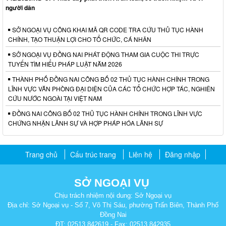
người dân
SỞ NGOẠI VỤ CÔNG KHAI MÃ QR CODE TRA CỨU THỦ TỤC HÀNH
CHÍNH, TẠO THUẬN LỢI CHO TỔ CHỨC, CÁ NHÂN
SỞ NGOẠI VỤ ĐỒNG NAI PHÁT ĐỘNG THAM GIA CUỘC THI TRỰC
TUYẾN TÌM HIỂU PHÁP LUẬT NĂM 2026
THÀNH PHỐ ĐỒNG NAI CÔNG BỐ 02 THỦ TỤC HÀNH CHÍNH TRONG
LĨNH VỰC VĂN PHÒNG ĐẠI DIỆN CỦA CÁC TỔ CHỨC HỢP TÁC, NGHIÊN
CỨU NƯỚC NGOÀI TẠI VIỆT NAM
ĐỒNG NAI CÔNG BỐ 02 THỦ TỤC HÀNH CHÍNH TRONG LĨNH VỰC
CHỨNG NHẬN LÃNH SỰ VÀ HỢP PHÁP HÓA LÃNH SỰ
Trang chủ
Cấu trúc trang
Liên hệ
Đăng nhập
SỞ NGOẠI VỤ
Chịu trách nhiệm nội dung: Sở Ngoại vụ
Địa chỉ: Sở Ngoại vụ - Số 7, Võ Thị Sáu, phường Trấn Biên, Thành Phố
Đồng Nai
ĐT: 02513.842619 - Fax: 02513.842935