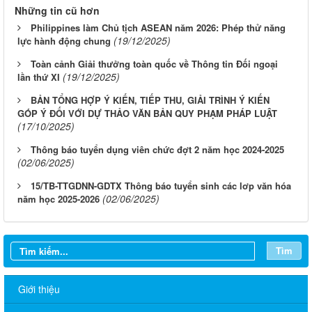
Những tin cũ hơn
Philippines làm Chủ tịch ASEAN năm 2026: Phép thử năng
(19/12/2025)
lực hành động chung
Toàn cảnh Giải thưởng toàn quốc về Thông tin Đối ngoại
(19/12/2025)
lần thứ XI
BẢN TỔNG HỢP Ý KIẾN, TIẾP THU, GIẢI TRÌNH Ý KIẾN
GÓP Ý ĐỐI VỚI DỰ THẢO VĂN BẢN QUY PHẠM PHÁP LUẬT
(17/10/2025)
Thông báo tuyển dụng viên chức đợt 2 năm học 2024-2025
(02/06/2025)
15/TB-TTGDNN-GDTX Thông báo tuyển sinh các lơp văn hóa
(02/06/2025)
năm học 2025-2026
Tìm
Giới thiệu