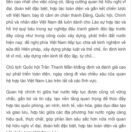
tiên cao nhất cho việc củng cố, tăng cường quan hệ hữu nghị vĩ
đại, đoàn kết đặc biệt, hợp tác toàn diện và gắn kết chiến lược
với Việt Nam; bày tỏ cảm ơn chân thành Đảng, Quốc hội, Chính
phủ và nhân dân Việt Nam đã luôn dành cho Lào sự hợp tác và
hỗ trợ quý báu trong sự nghiệp đấu tranh giành độc lập trước
đây cũng như trong công cuộc xây dựng, phát triển đất nước
hiện nay; đề nghị phía Việt Nam tiếp tục chia sẻ kinh nghiệm về
sửa đổi Hiến pháp, xây dựng pháp luật và thể chế, ổn định kinh
tế vĩ mô, xây dựng nền kinh tế độc lập, tự chủ…
Chủ tịch Quốc hội Trần Thanh Mẫn khẳng định và đánh giá cao
sự phát triển toàn diện, ngày càng đi vào chiều sâu của quan
hệ hợp tác Việt Nam-Lào trên tất cả các lĩnh vực.
Quan hệ chính trị giữa hai nước tiếp tục được củng cố vững
chắc, gắn bó và tin cậy, tạo nền tảng quan trọng để thúc đẩy
hợp tác quốc phòng, an ninh, kinh tế, văn hóa, giáo dục-đào tạo
và giao lưu, hợp tác giữa các địa phương hai nước ngày càng
hiệu quả, thực chất, góp phần làm sâu sắc hơn nữa mối quan
hệ hữu nghị vĩ đại, đoàn kết đặc biệt, hợp tác toàn diện và gắn