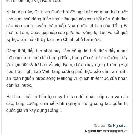
kết chiến lược Việt Nam-Lào.
Nhân dịp này, Chủ tịch Quốc hội đề nghị các cơ quan hai nước
tích cực, chủ động triển khai hiệu quả các cam kết của lãnh đạo
cấp cao sau chuyến thăm cấp Nhà nước tới Lào của Tổng Bí
thư Tô Lâm, Cuộc gặp cấp cao giữa hai Đảng tại Lào và kết quả
Kỳ họp lần thứ 48 Ủy ban liên Chính phủ hai nước.
Đồng thời, tiếp tục phát huy tiềm năng, lợi thế, thúc đẩy mạnh
mẽ các dự án hợp tác trọng điểm, trong đó có dự án đường dây
tải điện 500kV từ Lào về Việt Nam, dự án xây dựng Trường Đại
học Hữu nghị Lào-Việt, tăng cường phối hợp bảo đảm an ninh,
an toàn nguồn nước sông Mekong vì lợi ích thiết thực của nhân
dân hai nước.
Hai bên nhất trí tiếp tục duy trì trao đổi đoàn cấp cao và các
cấp, tăng cường chia sẻ kinh nghiệm trong công tác quản trị
quốc gia và xây dựng Đảng./.
Tác giả:
Sở Ngoại vụ
Nguồn tin:
vietnamplus.vn