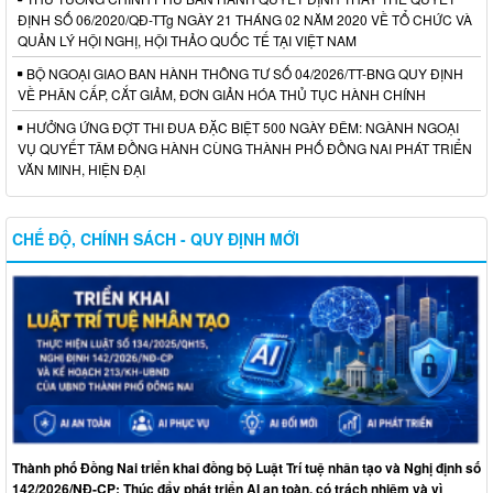
ĐỊNH SỐ 06/2020/QĐ-TTg NGÀY 21 THÁNG 02 NĂM 2020 VỀ TỔ CHỨC VÀ
QUẢN LÝ HỘI NGHỊ, HỘI THẢO QUỐC TẾ TẠI VIỆT NAM
BỘ NGOẠI GIAO BAN HÀNH THÔNG TƯ SỐ 04/2026/TT-BNG QUY ĐỊNH
VỀ PHÂN CẤP, CẮT GIẢM, ĐƠN GIẢN HÓA THỦ TỤC HÀNH CHÍNH
HƯỞNG ỨNG ĐỢT THI ĐUA ĐẶC BIỆT 500 NGÀY ĐÊM: NGÀNH NGOẠI
VỤ QUYẾT TÂM ĐỒNG HÀNH CÙNG THÀNH PHỐ ĐỒNG NAI PHÁT TRIỂN
VĂN MINH, HIỆN ĐẠI
CHẾ ĐỘ, CHÍNH SÁCH - QUY ĐỊNH MỚI
Thành phố Đồng Nai triển khai đồng bộ Luật Trí tuệ nhân tạo và Nghị định số
142/2026/NĐ-CP: Thúc đẩy phát triển AI an toàn, có trách nhiệm và vì