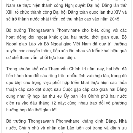
Nam sẽ thực hiện thành công Nghị quyết Đại hội Đảng lần thứ
XIII, tổ chức thành công Đại hội Đảng toàn quốc lần thứ XIV và
sẽ trở thành nước phát triển, có thu nhập cao vào năm 2045.
Bộ trưởng Thongsavanh Phomvihane cho biết, cùng với các
hoạt động đối ngoại khác giữa hai nước, thời gian qua, Bộ
Ngoại giao Lào và Bộ Ngoại giao Việt Nam đã duy trì thường
xuyên các chuyến thăm, tiếp xúc lẫn nhau và triển khai hiệu quả
cơ chế tham vấn, phối hợp toàn diện.
Trong khuôn khổ của Tham vấn Chính trị năm nay, hai bên đã
tiến hành trao đổi sâu rộng trên nhiều lĩnh vực hợp tác, trong đó
đặc biệt chú trọng việc phối hợp triển khai thực hiện các thỏa
thuận cấp cao đạt được sau Cuộc gặp cấp cao giữa hai Đảng
cũng như Kỳ họp lần thứ 48 Ủy ban liên Chính phủ hai nước
diễn ra vào đầu tháng 12 này; cùng nhau trao đổi về phương
hướng hợp tác thời gian tới.
Bộ trưởng Thongsavanh Phomvihane khẳng định Đảng, Nhà
nước, Chính phủ và nhân dân Lào luôn coi trọng và dành ưu