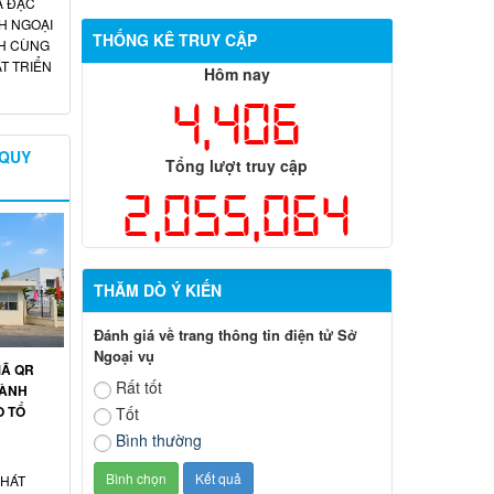
A ĐẶC
H NGOẠI
THỐNG KÊ TRUY CẬP
H CÙNG
T TRIỂN
Hôm nay
4,406
 QUY
Tổng lượt truy cập
2,055,064
THĂM DÒ Ý KIẾN
Đánh giá về trang thông tin điện tử Sở
Ngoại vụ
MÃ QR
Rất tốt
HÀNH
O TỔ
Tốt
Bình thường
PHÁT