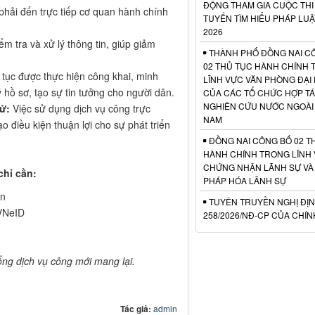
ĐỘNG THAM GIA CUỘC THI
hải đến trực tiếp cơ quan hành chính
TUYẾN TÌM HIỂU PHÁP LU
2026
m tra và xử lý thông tin, giúp giảm
THÀNH PHỐ ĐỒNG NAI C
02 THỦ TỤC HÀNH CHÍNH
ủ tục được thực hiện công khai, minh
LĨNH VỰC VĂN PHÒNG ĐẠI 
 hồ sơ, tạo sự tin tưởng cho người dân.
CỦA CÁC TỔ CHỨC HỢP TÁ
NGHIÊN CỨU NƯỚC NGOÀI T
ử:
Việc sử dụng dịch vụ công trực
NAM
 điều kiện thuận lợi cho sự phát triển
ĐỒNG NAI CÔNG BỐ 02 T
HÀNH CHÍNH TRONG LĨNH
CHỨNG NHẬN LÃNH SỰ VÀ
chỉ cần:
PHÁP HÓA LÃNH SỰ
vn
TUYÊN TRUYỀN NGHỊ ĐỊN
 VNeID
258/2026/NĐ-CP CỦA CHÍ
ng dịch vụ công mới mang lại.
Tác giả:
admin