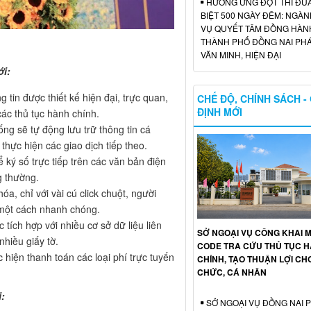
HƯỞNG ỨNG ĐỢT THI ĐU
BIỆT 500 NGÀY ĐÊM: NGÀN
VỤ QUYẾT TÂM ĐỒNG HÀN
THÀNH PHỐ ĐỒNG NAI PHÁ
VĂN MINH, HIỆN ĐẠI
ới:
 tin được thiết kế hiện đại, trực quan,
CHẾ ĐỘ, CHÍNH SÁCH -
ĐỊNH MỚI
ác thủ tục hành chính.
ng sẽ tự động lưu trữ thông tin cá
 thực hiện các giao dịch tiếp theo.
ký số trực tiếp trên các văn bản điện
g thường.
óa, chỉ với vài cú click chuột, người
 một cách nhanh chóng.
tích hợp với nhiều cơ sở dữ liệu liên
SỞ NGOẠI VỤ CÔNG KHAI 
nhiều giấy tờ.
CODE TRA CỨU THỦ TỤC 
 hiện thanh toán các loại phí trực tuyến
CHÍNH, TẠO THUẬN LỢI CH
CHỨC, CÁ NHÂN
:
SỞ NGOẠI VỤ ĐỒNG NAI 