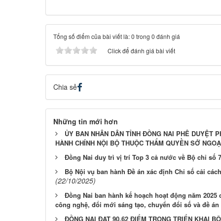
Tổng số điểm của bài viết là: 0 trong 0 đánh giá
Click để đánh giá bài viết
Chia sẻ
Những tin mới hơn
ỦY BAN NHÂN DÂN TỈNH ĐỒNG NAI PHÊ DUYỆT 
HÀNH CHÍNH NỘI BỘ THUỘC THẨM QUYỀN SỞ NGOẠ
Đồng Nai duy trì vị trí Top 3 cả nước về Bộ chỉ số 
Bộ Nội vụ ban hành Đề án xác định Chỉ số cải các
(22/10/2025)
Đồng Nai ban hành kế hoạch hoạt động năm 2025 củ
công nghệ, đổi mới sáng tạo, chuyển đổi số và đề án
ĐỒNG NAI ĐẠT 90,62 ĐIỂM TRONG TRIỂN KHAI BỘ