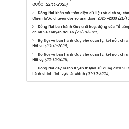
(22/10/2025)
QUỐC
Đồng Nai khảo sát toàn diện dữ liệu và dịch vụ cô
(22/1
Chiến lược chuyển đổi số giai đoạn 2025 –2030
Đồng Nai ban hành Quy chế hoạt động của Tổ công 
(23/10/2025)
chính và chuyển đổi số
Bộ Nội vụ ban hành Quy chế quản lý, kết nối, chia
(23/10/2025)
Nội vụ
Bộ Nội vụ ban hành Quy chế quản lý, kết nối, chia
(23/10/2025)
Nội vụ
Đồng Nai đẩy mạnh tuyên truyền sử dụng dịch vụ cô
(31/10/2025)
hành chính lĩnh vực tài chính