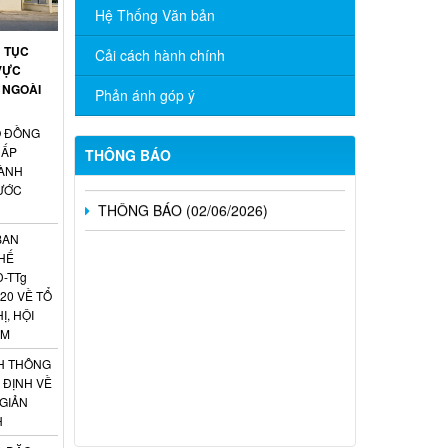
TRỰC TUYẾN “TÌM HIỂU PHÁP LUẬT”
Hệ Thống Văn bản
NĂM 2026
Ủ TỤC
Cải cách hành chính
VỰC
CÔNG BỐ DANH MỤC THỦ TỤC
 NGOÀI
HÀNH CHÍNH ĐƯỢC PHÂN CẤP, PHÂN
Phản ánh góp ý
QUYỀN THUỘC PHẠM VI QUẢN LÝ CỦA
NGÀNH NGOẠI VỤ THÀNH PHỐ ĐỒNG
Ố ĐỒNG
NAI
CẤP
THÔNG BÁO
ÀNH
THÔNG BÁO (02/06/2026)
NƯỚC
BAN
HẾ
Đ-TTg
20 VỀ TỔ
Ị, HỘI
AM
H THÔNG
 ĐỊNH VỀ
 GIẢN
H