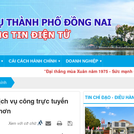
CẢI CÁCH HÀNH CHÍNH
DOANH NGHIỆP
▼
▼
▼
“Đại thắng mùa Xuân năm 1975 - Sức mạnh đại đoàn 
hính
TIN CHỈ ĐẠO - ĐIỀU HÀ
ch vụ công trực tuyến
 hơn
Xem với cỡ chữ