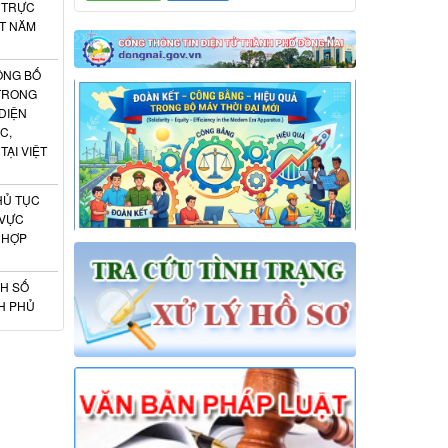
 TRỰC
ẬT NĂM
ÔNG BỐ
 TRONG
DIỆN
C,
ẠI VIỆT
HỦ TỤC
 VỰC
 HỢP
H SỐ
NH PHỦ