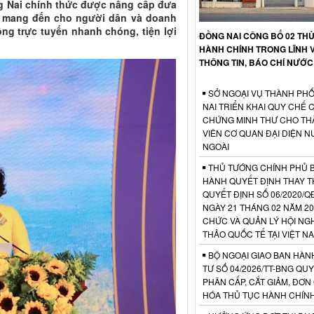
ng Nai chính thức được nâng cấp đưa
n mang đến cho người dân và doanh
ng trực tuyến nhanh chóng, tiện lợi
ĐỒNG NAI CÔNG BỐ 02 TH
HÀNH CHÍNH TRONG LĨNH 
THÔNG TIN, BÁO CHÍ NƯỚC
SỞ NGOẠI VỤ THÀNH PH
NAI TRIỂN KHAI QUY CHẾ 
CHỨNG MINH THƯ CHO TH
VIÊN CƠ QUAN ĐẠI DIỆN 
NGOÀI
THỦ TƯỚNG CHÍNH PHỦ 
HÀNH QUYẾT ĐỊNH THAY T
QUYẾT ĐỊNH SỐ 06/2020/Q
NGÀY 21 THÁNG 02 NĂM 20
CHỨC VÀ QUẢN LÝ HỘI NGH
THẢO QUỐC TẾ TẠI VIỆT N
BỘ NGOẠI GIAO BAN HÀN
TƯ SỐ 04/2026/TT-BNG QUY
PHÂN CẤP, CẮT GIẢM, ĐƠN
HÓA THỦ TỤC HÀNH CHÍN