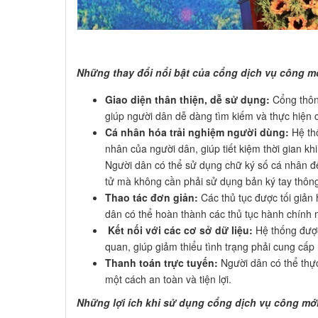
​Những thay đổi nổi bật của cổng dịch vụ công m
Giao diện thân thiện, dễ sử dụng:
Cổng thông
giúp người dân dễ dàng tìm kiếm và thực hiện c
Cá nhân hóa trải nghiệm người dùng:
Hệ thố
nhân của người dân, giúp tiết kiệm thời gian khi
Người dân có thể sử dụng chữ ký số cá nhân để 
tử mà không cần phải sử dụng bản ký tay thôn
Thao tác đơn giản:
Các thủ tục được tối giản h
dân có thể hoàn thành các thủ tục hành chính
Kết nối với các cơ sở dữ liệu:
Hệ thống được 
quan, giúp giảm thiểu tình trạng phải cung cấp 
Thanh toán trực tuyến:
Người dân có thể thực
một cách an toàn và tiện lợi.
Những lợi ích khi sử dụng cổng dịch vụ công mới