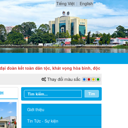
Tiếng Việt
English
kết toàn dân tộc, khát vọng hòa bình, độc lập dân tộc và ý chí 
Thay đổi màu sắc
NH
Tìm
Sở Ngoại vụ thông báo tuyển dụng
Giới thiệu
hợp đồng thực hiện nhiệm vụ công chức
năm 2026
Tin Tức - Sự kiện
TÍCH CỰC HƯỞNG ỨNG CUỘC THI