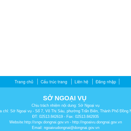
Trang chủ
Cấu trúc trang
Liên hệ
Đăng nhập
SỞ NGOẠI VỤ
Chịu trách nhiệm nội dung: Sở Ngoại vụ
a chỉ: Sở Ngoại vụ - Số 7, Võ Thị Sáu, phường Trấn Biên, Thành Phố Đồng 
ĐT: 02513.842619 - Fax: 02513.842935
Website:http://sngv.dongnai.gov.vn - http://ngoaivu.dongnai.gov.vn
Email: ngoaivudongnai@dongnai.gov.vn