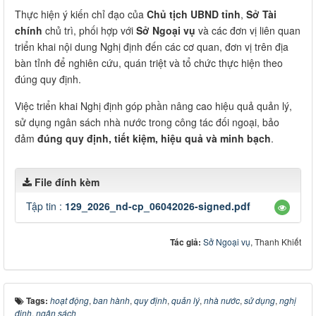
Thực hiện ý kiến chỉ đạo của
Chủ tịch UBND tỉnh
,
Sở Tài
chính
chủ trì, phối hợp với
Sở Ngoại vụ
và các đơn vị liên quan
triển khai nội dung Nghị định đến các cơ quan, đơn vị trên địa
bàn tỉnh để nghiên cứu, quán triệt và tổ chức thực hiện theo
đúng quy định.
Việc triển khai Nghị định góp phần nâng cao hiệu quả quản lý,
sử dụng ngân sách nhà nước trong công tác đối ngoại, bảo
đảm
đúng quy định, tiết kiệm, hiệu quả và minh bạch
.
File đính kèm
Tập tin :
129_2026_nd-cp_06042026-signed.pdf
Tác giả:
Sở Ngoại vụ
, Thanh Khiết
Tags:
hoạt động
,
ban hành
,
quy định
,
quản lý
,
nhà nước
,
sử dụng
,
nghị
định
,
ngân sách