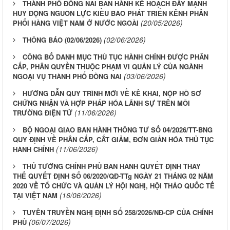
THÀNH PHỐ ĐỒNG NAI BAN HÀNH KẾ HOẠCH ĐẨY MẠNH
HUY ĐỘNG NGUỒN LỰC KIỀU BÀO PHÁT TRIỂN KÊNH PHÂN
(20/05/2026)
PHỐI HÀNG VIỆT NAM Ở NƯỚC NGOÀI
(02/06/2026)
THÔNG BÁO (02/06/2026)
CÔNG BỐ DANH MỤC THỦ TỤC HÀNH CHÍNH ĐƯỢC PHÂN
CẤP, PHÂN QUYỀN THUỘC PHẠM VI QUẢN LÝ CỦA NGÀNH
(03/06/2026)
NGOẠI VỤ THÀNH PHỐ ĐỒNG NAI
HƯỚNG DẪN QUY TRÌNH MỚI VỀ KÊ KHAI, NỘP HỒ SƠ
CHỨNG NHẬN VÀ HỢP PHÁP HÓA LÃNH SỰ TRÊN MÔI
(11/06/2026)
TRƯỜNG ĐIỆN TỬ
BỘ NGOẠI GIAO BAN HÀNH THÔNG TƯ SỐ 04/2026/TT-BNG
QUY ĐỊNH VỀ PHÂN CẤP, CẮT GIẢM, ĐƠN GIẢN HÓA THỦ TỤC
(11/06/2026)
HÀNH CHÍNH
THỦ TƯỚNG CHÍNH PHỦ BAN HÀNH QUYẾT ĐỊNH THAY
THẾ QUYẾT ĐỊNH SỐ 06/2020/QĐ-TTg NGÀY 21 THÁNG 02 NĂM
2020 VỀ TỔ CHỨC VÀ QUẢN LÝ HỘI NGHỊ, HỘI THẢO QUỐC TẾ
(16/06/2026)
TẠI VIỆT NAM
TUYÊN TRUYỀN NGHỊ ĐỊNH SỐ 258/2026/NĐ-CP CỦA CHÍNH
(06/07/2026)
PHỦ