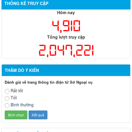
THỐNG KÊ TRUY CẬP
Hôm nay
4,910
Tổng lượt truy cập
2,047,221
THĂM DÒ Ý KIẾN
Đánh giá về trang thông tin điện tử Sở Ngoại vụ
Rất tốt
Tốt
Bình thường