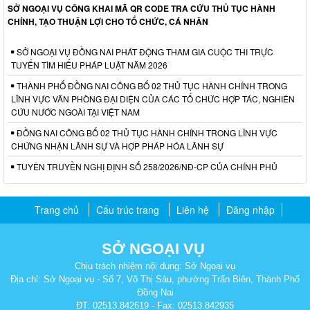
SỞ NGOẠI VỤ CÔNG KHAI MÃ QR CODE TRA CỨU THỦ TỤC HÀNH
CHÍNH, TẠO THUẬN LỢI CHO TỔ CHỨC, CÁ NHÂN
SỞ NGOẠI VỤ ĐỒNG NAI PHÁT ĐỘNG THAM GIA CUỘC THI TRỰC
TUYẾN TÌM HIỂU PHÁP LUẬT NĂM 2026
THÀNH PHỐ ĐỒNG NAI CÔNG BỐ 02 THỦ TỤC HÀNH CHÍNH TRONG
LĨNH VỰC VĂN PHÒNG ĐẠI DIỆN CỦA CÁC TỔ CHỨC HỢP TÁC, NGHIÊN
CỨU NƯỚC NGOÀI TẠI VIỆT NAM
ĐỒNG NAI CÔNG BỐ 02 THỦ TỤC HÀNH CHÍNH TRONG LĨNH VỰC
CHỨNG NHẬN LÃNH SỰ VÀ HỢP PHÁP HÓA LÃNH SỰ
TUYÊN TRUYỀN NGHỊ ĐỊNH SỐ 258/2026/NĐ-CP CỦA CHÍNH PHỦ
Trang chủ
Cấu trúc trang
Liên hệ
Đăng nhập
SỞ NGOẠI VỤ
Chịu trách nhiệm nội dung: Sở Ngoại vụ
Địa chỉ: Sở Ngoại vụ - Số 7, Võ Thị Sáu, phường Trấn Biên, Thành Phố
Đồng Nai
ĐT: 02513.842619 - Fax: 02513.842935