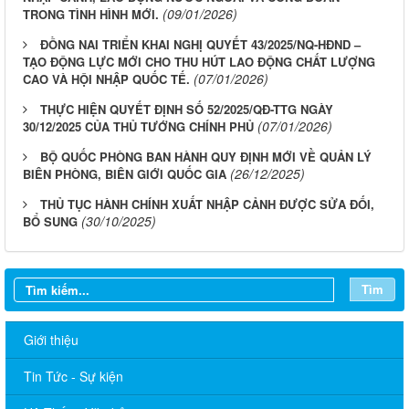
(09/01/2026)
TRONG TÌNH HÌNH MỚI.
ĐỒNG NAI TRIỂN KHAI NGHỊ QUYẾT 43/2025/NQ-HĐND –
TẠO ĐỘNG LỰC MỚI CHO THU HÚT LAO ĐỘNG CHẤT LƯỢNG
(07/01/2026)
CAO VÀ HỘI NHẬP QUỐC TẾ.
THỰC HIỆN QUYẾT ĐỊNH SỐ 52/2025/QĐ-TTG NGÀY
(07/01/2026)
30/12/2025 CỦA THỦ TƯỚNG CHÍNH PHỦ
BỘ QUỐC PHÒNG BAN HÀNH QUY ĐỊNH MỚI VỀ QUẢN LÝ
(26/12/2025)
BIÊN PHÒNG, BIÊN GIỚI QUỐC GIA
THỦ TỤC HÀNH CHÍNH XUẤT NHẬP CẢNH ĐƯỢC SỬA ĐỐI,
(30/10/2025)
BỔ SUNG
Tìm
Giới thiệu
Tin Tức - Sự kiện