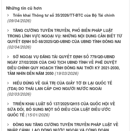
Những tin cũ hơn
Triển khai Thông tư số 35/2026/TT-BTC của Bộ Tài chính
(09/04/2026)
TĂNG CƯỜNG TUYÊN TRUYỀN, PHỔ BIẾN PHÁP LUẬT
TRONG LĨNH VỰC NGOẠI VỤ: NHỮNG NỘI DUNG CẦN BIẾT TỪ
QUYẾT ĐỊNH SỐ 68/2025/QĐ-UBND CỦA UBND TỈNH ĐỒNG NAI
(02/04/2026)
SỞ NGOẠI VỤ ĐĂNG TẢI QUYẾT ĐỊNH SỐ 779/QĐ-UBND
NGÀY 27/02/2026 CỦA CHỦ TỊCH UBND TỈNH VỀ PHÊ DUYỆT
ĐIỀU CHỈNH QUY HOẠCH TỈNH ĐỒNG NAI THỜI KỲ 2021-2030,
(19/03/2026)
TẦM NHÌN ĐẾN NĂM 2050
HIỂU ĐÚNG VỀ GIÁ TRỊ CỦA GIẤY TỜ ĐI LẠI QUỐC TẾ
(TDA) DO THÁI LAN CẤP CHO NGƯỜI NƯỚC NGOÀI
(02/03/2026)
TRIỂN KHAI LUẬT SỐ 137/2025/QH15 CỦA QUỐC HỘI VỀ
SỬA ĐỔI, BỔ SUNG MỘT SỐ ĐIỀU CỦA LUẬT ĐIỀU ƯỚC
(15/01/2026)
QUỐC TẾ
ĐỒNG NAI TĂNG CƯỜNG TUYÊN TRUYỀN PHÁP LUẬT VỀ
NHẬP CẢNH, LAO ĐỘNG NƯỚC NGOÀI VÀ CÔNG ĐOÀN