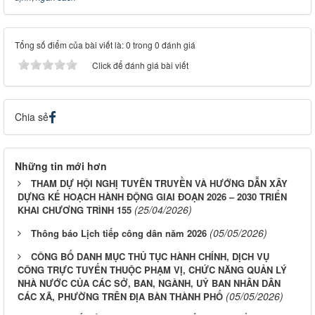
Tổng số điểm của bài viết là: 0 trong 0 đánh giá
Click để đánh giá bài viết
Chia sẻ
Những tin mới hơn
THAM DỰ HỘI NGHỊ TUYÊN TRUYỀN VÀ HƯỚNG DẪN XÂY
DỰNG KẾ HOẠCH HÀNH ĐỘNG GIAI ĐOẠN 2026 – 2030 TRIỂN
(25/04/2026)
KHAI CHƯƠNG TRÌNH 155
(05/05/2026)
Thông báo Lịch tiếp công dân năm 2026
CÔNG BỐ DANH MỤC THỦ TỤC HÀNH CHÍNH, DỊCH VỤ
CÔNG TRỰC TUYẾN THUỘC PHẠM VỊ, CHỨC NĂNG QUẢN LÝ
NHÀ NƯỚC CỦA CÁC SỞ, BAN, NGÀNH, UỶ BAN NHÂN DÂN
(05/05/2026)
CÁC XÃ, PHƯỜNG TRÊN ĐỊA BÀN THÀNH PHỐ