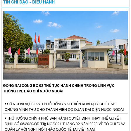
TIN CHỈ ĐẠO - ĐIỀU HÀNH
ĐỒNG NAI CÔNG BỐ 02 THỦ TỤC HÀNH CHÍNH TRONG LĨNH VỰC
THÔNG TIN, BÁO CHÍ NƯỚC NGOÀI
SỞ NGOẠI VỤ THÀNH PHỐ ĐỒNG NAI TRIỂN KHAI QUY CHẾ CẤP
CHỨNG MINH THƯ CHO THÀNH VIÊN CƠ QUAN ĐẠI DIỆN NƯỚC NGOÀI
THỦ TƯỚNG CHÍNH PHỦ BAN HÀNH QUYẾT ĐỊNH THAY THẾ QUYẾT
ĐỊNH SỐ 06/2020/QĐ-TTg NGÀY 21 THÁNG 02 NĂM 2020 VỀ TỔ CHỨC VÀ
QUẢN LÝ HỘI NGHỊ, HỘI THẢO QUỐC TẾ TẠI VIỆT NAM