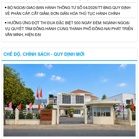
BỘ NGOẠI GIAO BAN HÀNH THÔNG TƯ SỐ 04/2026/TT-BNG QUY ĐỊNH
VỀ PHÂN CẤP, CẮT GIẢM, ĐƠN GIẢN HÓA THỦ TỤC HÀNH CHÍNH
HƯỞNG ỨNG ĐỢT THI ĐUA ĐẶC BIỆT 500 NGÀY ĐÊM: NGÀNH NGOẠI
VỤ QUYẾT TÂM ĐỒNG HÀNH CÙNG THÀNH PHỐ ĐỒNG NAI PHÁT TRIỂN
VĂN MINH, HIỆN ĐẠI
CHẾ ĐỘ, CHÍNH SÁCH - QUY ĐỊNH MỚI